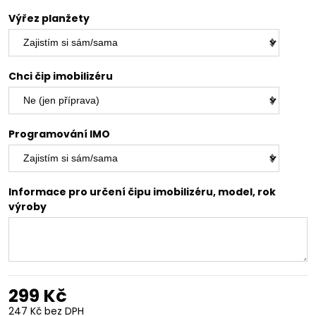
Výřez planžety
Chci čip imobilizéru
Programování IMO
Informace pro určení čipu imobilizéru, model, rok
výroby
299 Kč
247 Kč
bez DPH