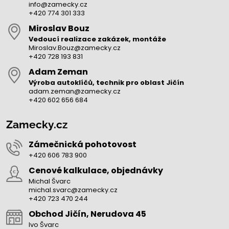
info@zamecky.cz
+420 774 301 333
Miroslav Bouz
Vedoucí realizace zakázek, montáže
Miroslav.Bouz@zamecky.cz
+420 728 193 831
Adam Zeman
Výroba autoklíčů, technik pro oblast Jičín
adam.zeman@zamecky.cz
+420 602 656 684
Zamecky.cz
Zámečnická pohotovost
+420 606 783 900
Cenové kalkulace, objednávky
Michal Švarc
michal.svarc@zamecky.cz
+420 723 470 244
Obchod Jičín, Nerudova 45
Ivo Švarc