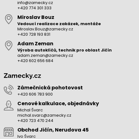
info@zamecky.cz
+420 774 301 333
Miroslav Bouz
Vedoucí realizace zakázek, montáže
Miroslav.Bouz@zamecky.cz
+420 728 193 831
Adam Zeman
Výroba autoklíčů, technik pro oblast Jičín
adam.zeman@zamecky.cz
+420 602 656 684
Zamecky.cz
Zámečnická pohotovost
+420 606 783 900
Cenové kalkulace, objednávky
Michal Švarc
michal.svarc@zamecky.cz
+420 723 470 244
Obchod Jičín, Nerudova 45
Ivo Švarc