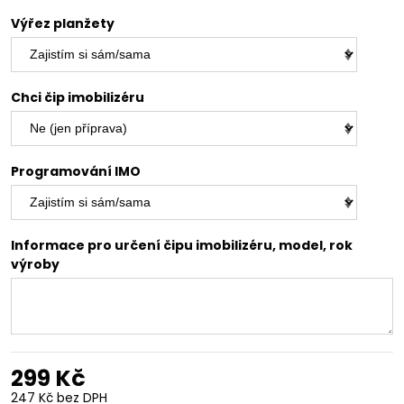
Výřez planžety
Chci čip imobilizéru
Programování IMO
Informace pro určení čipu imobilizéru, model, rok
výroby
299 Kč
247 Kč
bez DPH