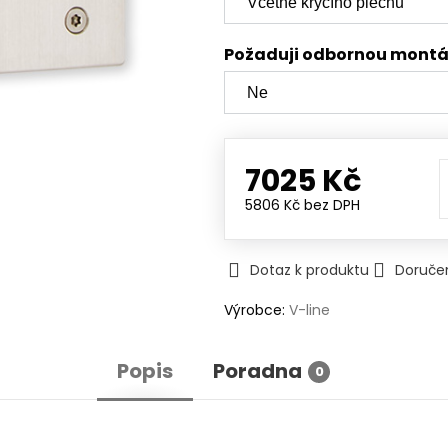
Požaduji odbornou mont
7025 Kč
5806 Kč
bez DPH
Dotaz k produktu
Doruče
Výrobce:
V-line
Popis
Poradna
0