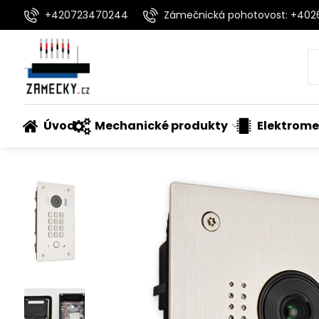
+420723470244
Zámečnická pohotovost: +40
Úvod
Mechanické produkty
Elektrome