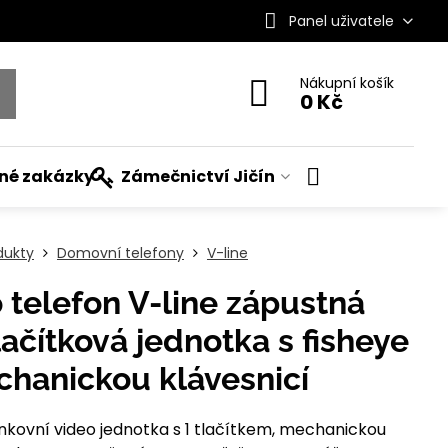
Panel uživatele
Nákupní košík
0 Kč
ané zakázky
Zámečnictví Jičín
dukty
Domovní telefony
V-line
telefon V-line zápustná
lačítková jednotka s fisheye
hanickou klávesnicí
nkovní video jednotka s 1 tlačítkem, mechanickou