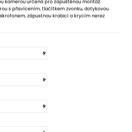
hlou kamerou určená pro zapuštěnou montáž.
ou s přisvícením, tlačítkem zvonku, dotykovou
ikrofonem, zápustnou krabicí a krycím nerez