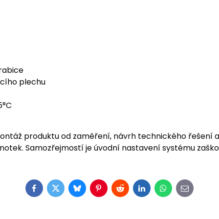
rabice
cího plechu
5°C
ontáž produktu od zaměření, návrh technického řešení 
notek. Samozřejmostí je úvodní nastavení systému zaškole
Facebook
Twitter
Bluesky
Pinterest
Reddit
LinkedIn
WhatsApp
E-
mail