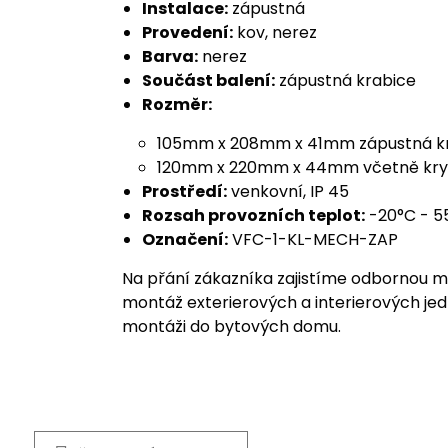
Instalace:
zápustná
Provedení:
kov, nerez
Barva:
nerez
Součást balení:
zápustná krabice
Rozměr:
105mm x 208mm x 41mm zápustná k
120mm x 220mm x 44mm včetně kry
Prostředí:
venkovní, IP 45
Rozsah provozních teplot:
-20°C - 5
Označení:
VFC-1-KL-MECH-ZAP
Na přání zákazníka zajistíme odbornou m
montáž exterierových a interierových jed
montáži do bytových domu.