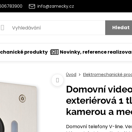
2606783900
info@zamecky.cz
Hledat
chanické produkty
Novinky, reference realizov
Úvod
Elektromechanické pro
Domovní video 
exteriérová 1 t
kamerou a mec
Domovní telefony V-line. Ve