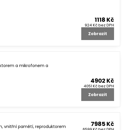
1118 Kč
924 Kč
bez DPH
Zobrazit
duktorem a mikrofonem a
4902 Kč
4051 Kč
bez DPH
Zobrazit
7985 Kč
m, vnitřní pamětí, reproduktorem
6599 Kč
bez DPH