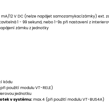
0 mA/12 V DC (nelze napájet samozamykacízámky) ext. zd
avitelná 1 - 99 sekund, nebo 1-9s při nastavení z interier
apájení zámku z jednotky
í kódu
při použití modulu VT-RELE)
rierovou jednotku
notek v systému:
max.4 (při použití modulu VT-BUS4A)