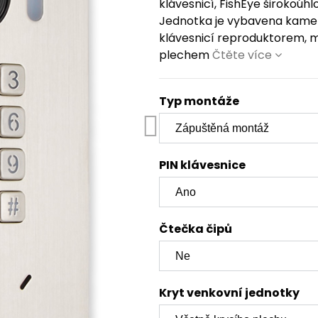
klávesnicí, FishEye širokoú
Jednotka je vybavena kamer
klávesnicí reproduktorem, m
plechem
Čtěte více
Typ montáže
PIN klávesnice
Čtečka čipů
Kryt venkovní jednotky