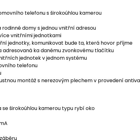
domovního telefonu s širokoúhlou kamerou
 rodinné domy s jednou vnitřní adresou
více vnitřními jednotkami
řní jednotky, komunikovat bude ta, která hovor příjme
tka adresovaná ka danému zvonkovému tlačítku
nitřních jednotek v jednom systému
vního telefonu
u
ustnou montáž s nerezovým plechem v provedení antiva
 se širokoúhlou kamerou typu rybí oko
 mA
l záběru