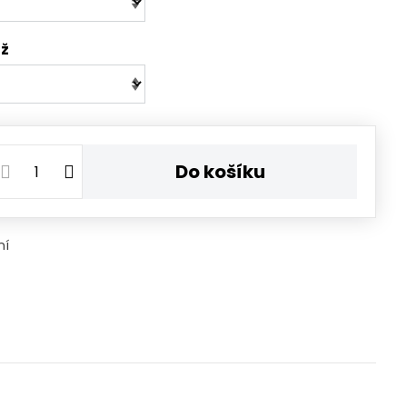
áž
Do košíku
ní