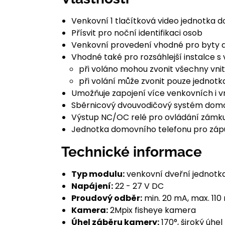
Venkovní 1 tlačítková video jednotka 
Přísvit pro noční identifikaci osob
Venkovní provedení vhodné pro byty a
Vhodné také pro rozsáhlejší instalce s 
při voláno mohou zvonit všechny vnit
při volání může zvonit pouze jedno
Umožňuje zapojení více venkovních i v
Sběrnicový dvouvodičový systém domo
Výstup NC/OC relé pro ovládání zámk
Jednotka domovního telefonu pro záp
Technické informace
Typ modulu:
venkovní dveřní jednotka
Napájení:
22 - 27 V DC
Proudový odběr:
min. 20 mA, max. 110
Kamera:
2Mpix fisheye kamera
Úhel záběru kamery:
170°, široký úhe