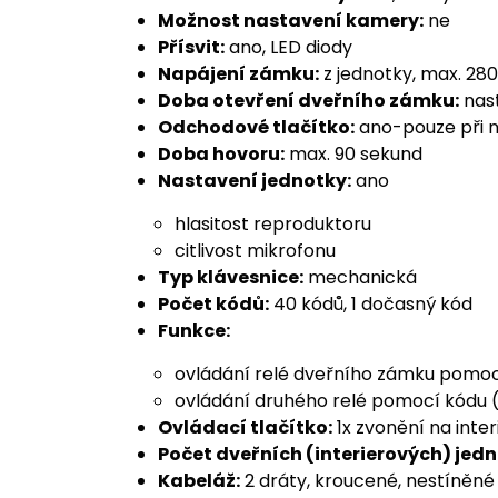
Možnost nastavení kamery:
ne
Přísvit:
ano, LED diody
Napájení zámku:
z jednotky, max. 28
Doba otevření dveřního zámku:
nast
Odchodové tlačítko:
ano-pouze při n
Doba hovoru:
max. 90 sekund
Nastavení jednotky:
ano
hlasitost reproduktoru
citlivost mikrofonu
Typ klávesnice:
mechanická
Počet kódů:
40 kódů, 1 dočasný kód
Funkce:
ovládání relé dveřního zámku pomoc
ovládání druhého relé pomocí kódu (
Ovládací tlačítko:
1x zvonění na inte
Počet dveřních (interierových) jed
Kabeláž:
2 dráty, kroucené, nestíněné