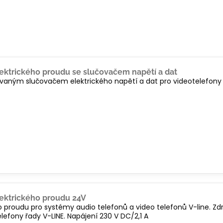
lektrického proudu se slučovačem napětí a dat
ovaným slučovačem elektrického napětí a dat pro videotelefony 
lektrického proudu 24V
o proudu pro systémy audio telefonů a video telefonů V-line. Zdr
efony řady V-LINE. Napájení 230 V DC/2,1 A