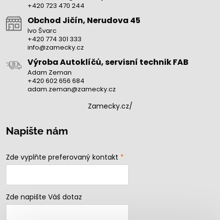
+420 723 470 244
Obchod Jičín, Nerudova 45
Ivo Švarc
+420 774 301 333
info@zamecky.cz
Výroba Autoklíčů, servisní technik FAB
Adam Zeman
+420 602 656 684
adam.zeman@zamecky.cz
Zamecky.cz/
Napište nám
Zde vyplňte preferovaný kontakt
*
Zde napište Váš dotaz