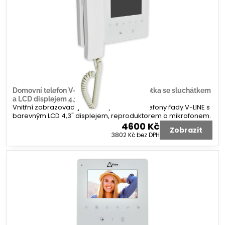
Domovní telefon V-line vnitřní video jednotka se sluchátkem
a LCD displejem 4,3"
Vnitřní zobrazovací jednotka pro videotelefony řady V-LINE s
barevným LCD 4,3" displejem, reproduktorem a mikrofonem.
4600 Kč
Zobrazit
3802 Kč
bez DPH