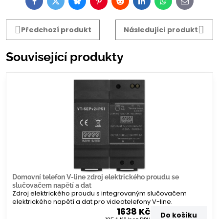
Facebook
Twitter
Bluesky
Pinterest
Reddit
LinkedIn
WhatsApp
E-
mail
Předchozí produkt
Následující produkt
Související produkty
Domovní telefon V-line zdroj elektrického proudu se
slučovačem napětí a dat
Zdroj elektrického proudu s integrovaným slučovačem
elektrického napětí a dat pro videotelefony V-line.
1638 Kč
Do košíku