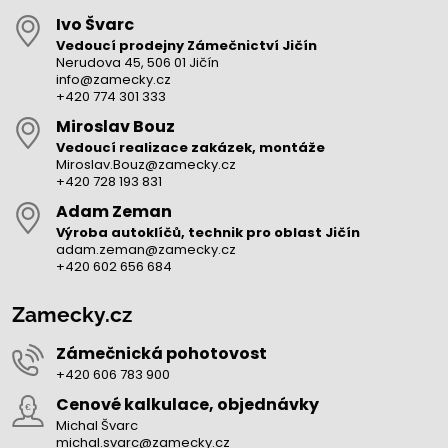
Ivo Švarc
Vedoucí prodejny Zámečnictví Jičín
Nerudova 45, 506 01 Jičín
info@zamecky.cz
+420 774 301 333
Miroslav Bouz
Vedoucí realizace zakázek, montáže
Miroslav.Bouz@zamecky.cz
+420 728 193 831
Adam Zeman
Výroba autoklíčů, technik pro oblast Jičín
adam.zeman@zamecky.cz
+420 602 656 684
Zamecky.cz
Zámečnická pohotovost
+420 606 783 900
Cenové kalkulace, objednávky
Michal Švarc
michal.svarc@zamecky.cz