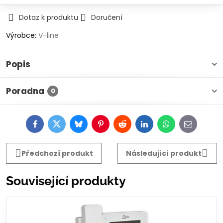
Dotaz k produktu
Doručení
Výrobce:
V-line
Popis
Poradna
0
Facebook
Twitter
Bluesky
Pinterest
Reddit
LinkedIn
WhatsApp
E-
mail
Předchozí produkt
Následující produkt
Související produkty