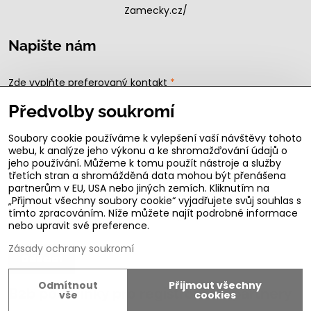
Zamecky.cz/
Napište nám
Zde vyplňte preferovaný kontakt
*
Předvolby soukromí
Soubory cookie používáme k vylepšení vaší návštěvy tohoto
Zde napište Váš dotaz
webu, k analýze jeho výkonu a ke shromažďování údajů o
jeho používání. Můžeme k tomu použít nástroje a služby
třetích stran a shromážděná data mohou být přenášena
partnerům v EU, USA nebo jiných zemích. Kliknutím na
„Přijmout všechny soubory cookie“ vyjadřujete svůj souhlas s
tímto zpracováním. Níže můžete najít podrobné informace
nebo upravit své preference.
Zásady ochrany soukromí
Odeslat
Odmítnout
Přijmout všechny
B2b podmínky pro registrované partnery
vše
cookies