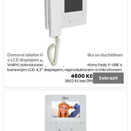
Domovní telefon V-line vnitřní video jednotka se sluchátkem
a LCD displejem 4,3"
Vnitřní zobrazovací jednotka pro videotelefony řady V-LINE s
barevným LCD 4,3" displejem, reproduktorem a mikrofonem.
4600 Kč
Zobrazit
3802 Kč
bez DPH