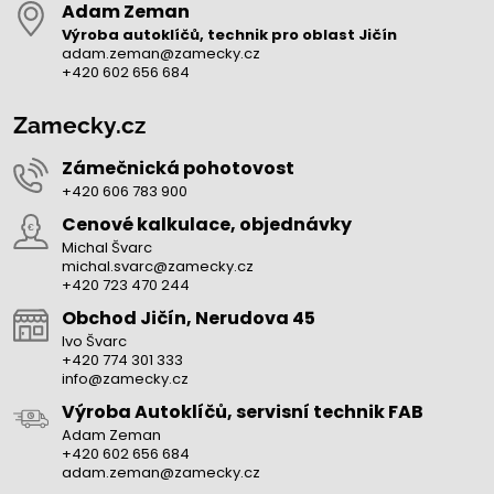
Adam Zeman
Výroba autoklíčů, technik pro oblast Jičín
adam.zeman@zamecky.cz
+420 602 656 684
Zamecky.cz
Zámečnická pohotovost
+420 606 783 900
Cenové kalkulace, objednávky
Michal Švarc
michal.svarc@zamecky.cz
+420 723 470 244
Obchod Jičín, Nerudova 45
Ivo Švarc
+420 774 301 333
info@zamecky.cz
Výroba Autoklíčů, servisní technik FAB
Adam Zeman
+420 602 656 684
adam.zeman@zamecky.cz