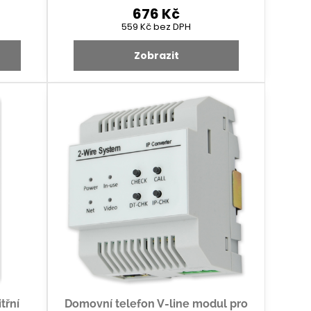
676 Kč
559 Kč
bez DPH
Zobrazit
třní
Domovní telefon V-line modul pro