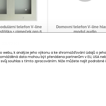
dulární telefon V-line
Domovní telefon V-line hl
stříška + rámeček pro 6
modul audio
modulů
3387 Kč
800 Kč
bez DPH
o webu, k analýze jeho výkonu a ke shromažďování údajů o jeho
shromážděná data mohou být přenášena partnerům v EU, USA neb
Zobrazit
Zobrazit
e svůj souhlas s tímto zpracováním. Níže můžete najít podrobn
Nejsou žádné další pro
1
2