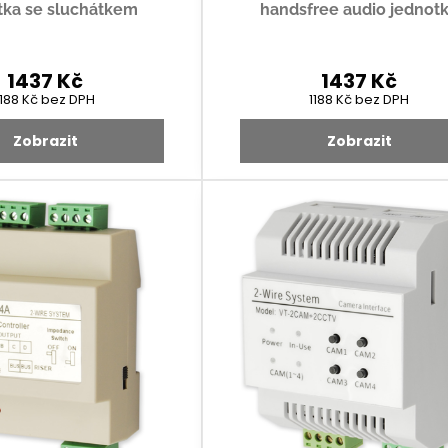
tka se sluchátkem
handsfree audio jednot
1437 Kč
1437 Kč
1188 Kč
bez DPH
1188 Kč
bez DPH
Zobrazit
Zobrazit