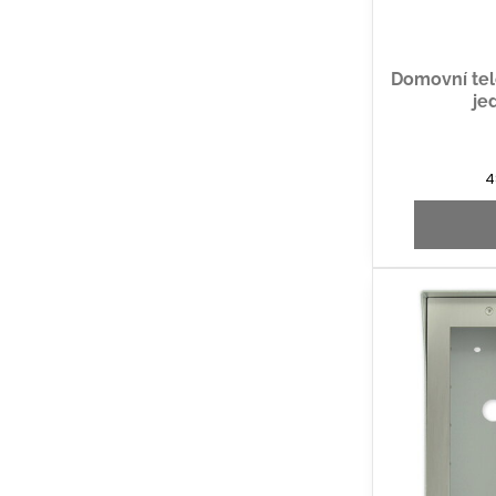
Domovní tele
je
4