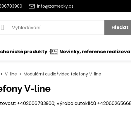
2606783900
info@zamecky.cz
Hledat
chanické produkty
Novinky, reference realizov
V-line
Modulární audio/video telefony V-line
fony V-line
ovost: +402606783900; Výroba autoklíčů +420602656684