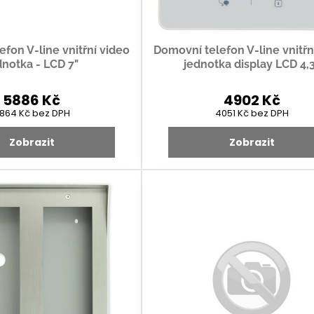
fon V-line vnitřní video
Domovní telefon V-line vnitřn
dnotka - LCD 7"
jednotka display LCD 4,
5886 Kč
4902 Kč
864 Kč
bez DPH
4051 Kč
bez DPH
Zobrazit
Zobrazit