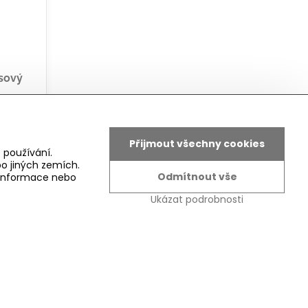
asový
Přijmout všechny cookies
 používání.
o jiných zemích.
Odmítnout vše
é informace nebo
Ukázat podrobnosti
dukty.