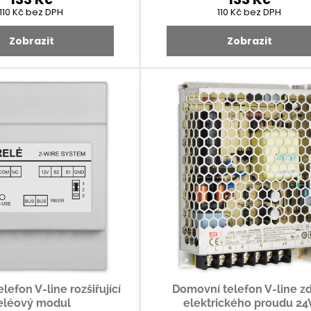
110 Kč
bez DPH
110 Kč
bez DPH
Zobrazit
Zobrazit
efon V-line rozšiřující
Domovní telefon V-line zd
eléový modul
elektrického proudu 24