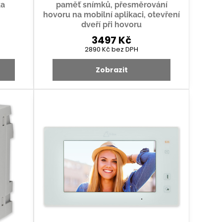
ka
paměť snímků, přesměrování
hovoru na mobilní aplikaci, otevření
dveří při hovoru
3497 Kč
2890 Kč
bez DPH
Zobrazit