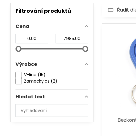
Řadit dl
Filtrování produktů
Cena
Od:
Do:
Výrobce
V-line (15)
Zamecky.cz (2)
Hledat text
Prohledat
výsledky
Bezkont
filtru
fulltextem