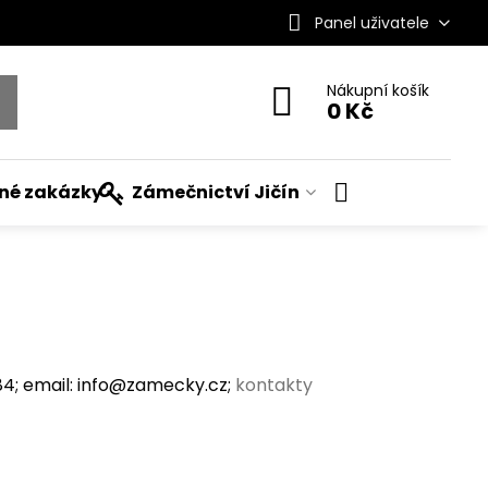
Panel uživatele
Nákupní košík
0 Kč
ané zakázky
Zámečnictví Jičín
; email: info@zamecky.cz;
kontakty