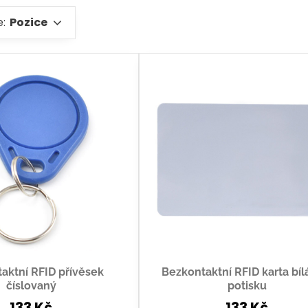
e:
Pozice
aktní RFID přívěsek
Bezkontaktní RFID karta bíl
číslovaný
potisku
133 Kč
133 Kč