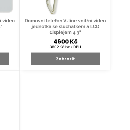
í video
Domovní telefon V-line vnitřní video
3"
jednotka se sluchátkem a LCD
displejem 4,3"
4600 Kč
3802 Kč
bez DPH
Zobrazit