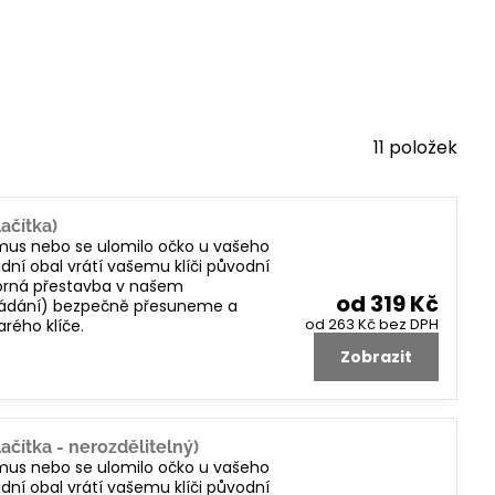
11
položek
ačítka)
smus nebo se ulomilo očko u vašeho
dní obal vrátí vašemu klíči původní
borná přestavba v našem
od 319 Kč
 ovládání) bezpečně přesuneme a
od 263 Kč
bez DPH
rého klíče.
Zobrazit
ačítka - nerozdělitelný)
smus nebo se ulomilo očko u vašeho
dní obal vrátí vašemu klíči původní