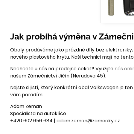
Jak probíhá výměna v Zámečnic
Obaly prodáváme jako prázdné díly bez elektroniky,
nového plastového krytu. Naši technici mají na tento 
Nechcete u nás na prodejně čekat? Využijte
náš onl
našem Zámečnictví Jičín (Nerudova 45).
Nejste si jistí, který konkrétní obal Volkswagen je t
vám poradím:
Adam Zeman
Specialista na autoklíče
+420 602 656 684 | adam.zeman@zamecky.cz