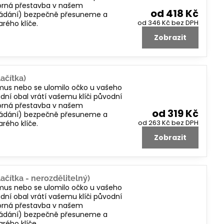
borná přestavba v našem
od 418 Kč
 ovládání) bezpečně přesuneme a
od 346 Kč
bez DPH
rého klíče.
Zobrazit
ačítka)
smus nebo se ulomilo očko u vašeho
dní obal vrátí vašemu klíči původní
borná přestavba v našem
od 319 Kč
 ovládání) bezpečně přesuneme a
od 263 Kč
bez DPH
rého klíče.
Zobrazit
ačítka - nerozdělitelný)
smus nebo se ulomilo očko u vašeho
dní obal vrátí vašemu klíči původní
borná přestavba v našem
 ovládání) bezpečně přesuneme a
rého klíče.