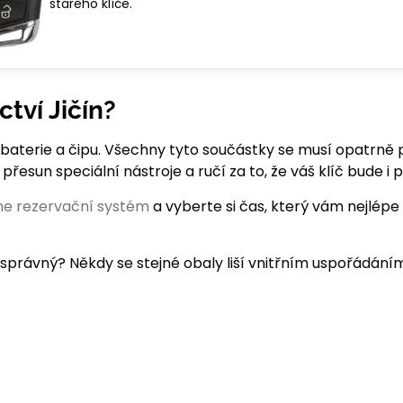
starého klíče.
tví Jičín?
 baterie a čipu. Všechny tyto součástky se musí opatrně
přesun speciální nástroje a ručí za to, že váš klíč bude 
ine rezervační systém
a vyberte si čas, který vám nejlépe
en správný? Někdy se stejné obaly liší vnitřním uspořádání