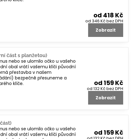
od 418 Kč
od 346 Kč
bez DPH
Zobrazit
ní část s planžetou)
smus nebo se ulomilo očko u vašeho
dní obal vrátí vašemu klíči původní
borná přestavba v našem
 ovládání) bezpečně přesuneme a
od 159 Kč
rého klíče.
od 132 Kč
bez DPH
Zobrazit
část)
smus nebo se ulomilo očko u vašeho
od 159 Kč
dní obal vrátí vašemu klíči původní
od 132 Kč
bez DPH