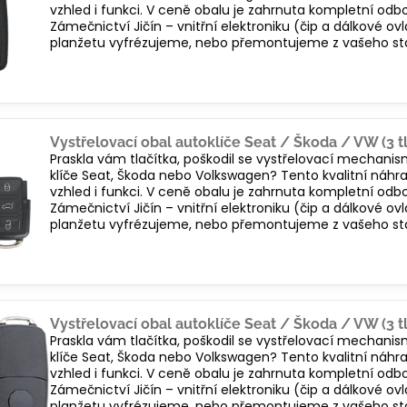
vzhled i funkci. V ceně obalu je zahrnuta kompletní od
Zámečnictví Jičín – vnitřní elektroniku (čip a dálkové
planžetu vyfrézujeme, nebo přemontujeme z vašeho sta
Vystřelovací obal autoklíče Seat / Škoda / VW (3 tl
Praskla vám tlačítka, poškodil se vystřelovací mechani
klíče Seat, Škoda nebo Volkswagen? Tento kvalitní náhra
vzhled i funkci. V ceně obalu je zahrnuta kompletní od
Zámečnictví Jičín – vnitřní elektroniku (čip a dálkové
planžetu vyfrézujeme, nebo přemontujeme z vašeho sta
Vystřelovací obal autoklíče Seat / Škoda / VW (3 tl
Praskla vám tlačítka, poškodil se vystřelovací mechani
klíče Seat, Škoda nebo Volkswagen? Tento kvalitní náhra
vzhled i funkci. V ceně obalu je zahrnuta kompletní od
Zámečnictví Jičín – vnitřní elektroniku (čip a dálkové
planžetu vyfrézujeme, nebo přemontujeme z vašeho sta