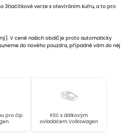
 3tlačítkové verze s otevíráním kufru, a to pro
ený). V ceně našich obalů je proto automaticky
esuneme do nového pouzdra, případně vám do něj
ou pro čip
Klíč s dálkovým
gen
ovladačem Volkswagen