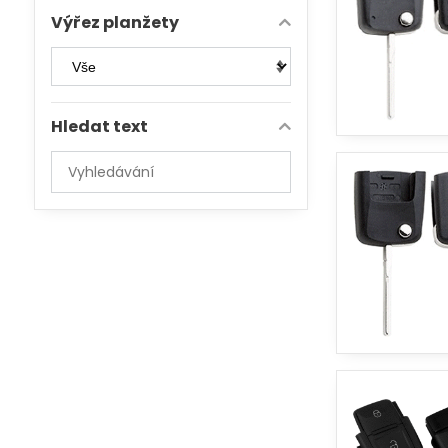
Výřez planžety
Hledat text
Prohledat
výsledky
filtru
fulltextem