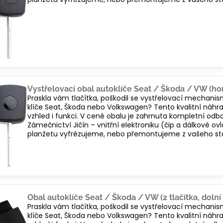
Vystřelovací obal autoklíče Seat / Škoda / VW (hor
Praskla vám tlačítka, poškodil se vystřelovací mechani
klíče Seat, Škoda nebo Volkswagen? Tento kvalitní náhra
vzhled i funkci. V ceně obalu je zahrnuta kompletní od
Zámečnictví Jičín – vnitřní elektroniku (čip a dálkové
planžetu vyfrézujeme, nebo přemontujeme z vašeho sta
Obal autoklíče Seat / Škoda / VW (2 tlačítka, dolní 
Praskla vám tlačítka, poškodil se vystřelovací mechani
klíče Seat, Škoda nebo Volkswagen? Tento kvalitní náhra