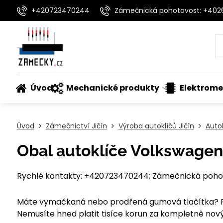
+420723470244
Zámečnická pohotovost: +40
Úvod
Mechanické produkty
Elektrome
Úvod
Zámečnictví Jičín
Výroba autoklíčů Jičín
Auto
Obal autoklíče Volkswagen
Rychlé kontakty: +420723470244; Zámečnická pohot
Máte vymačkaná nebo prodřená gumová tlačítka? Pře
Nemusíte hned platit tisíce korun za kompletně nový 