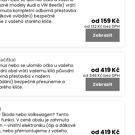
různé modely Audi a VW Beetle) vrátí
zahrnuta kompletní odborná přestavba
dálkové ovládání) bezpečně
od 159 Kč
 z vašeho starého klíče.
od 132 Kč
bez DPH
Zobrazit
ačítka)
smus nebo se ulomilo očko u vašeho
od 419 Kč
dní obal vrátí vašemu klíči původní
od 346 Kč
bez DPH
borná přestavba v našem
 ovládání) bezpečně přesuneme a
Zobrazit
rého klíče.
)
íče Škoda nebo Volkswagen? Tento
i funkci. V ceně obalu je zahrnuta
– vnitřní elektroniku (čip a dálkové
e, nebo přemontujeme z vašeho
od 419 Kč