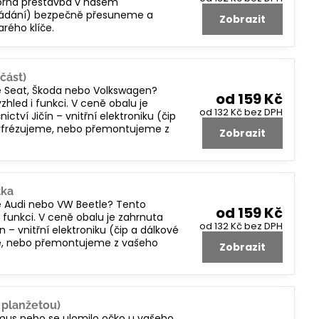
borná přestavba v našem
 ovládání) bezpečně přesuneme a
Zobrazit
rého klíče.
část)
če Seat, Škoda nebo Volkswagen?
od 159 Kč
zhled i funkci. V ceně obalu je
od 132 Kč
bez DPH
ví Jičín – vnitřní elektroniku (čip
yfrézujeme, nebo přemontujeme z
Zobrazit
tka
če Audi nebo VW Beetle? Tento
od 159 Kč
i funkci. V ceně obalu je zahrnuta
od 132 Kč
bez DPH
– vnitřní elektroniku (čip a dálkové
e, nebo přemontujeme z vašeho
Zobrazit
s planžetou)
smus nebo se ulomilo očko u vašeho