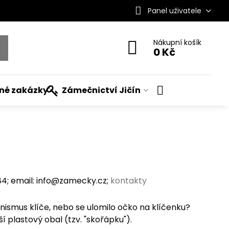
Panel uživatele
Nákupní košík
0 Kč
ané zakázky
Zámečnictví Jičín
; email: info@zamecky.cz;
kontakty
mus klíče, nebo se ulomilo očko na klíčenku?
 plastový obal (tzv. "skořápku").