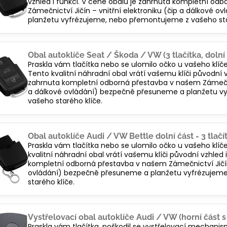
vzhled i funkci. V ceně obalu je zahrnuta kompletní od
Zámečnictví Jičín – vnitřní elektroniku (čip a dálkové
planžetu vyfrézujeme, nebo přemontujeme z vašeho sta
Obal autoklíče Seat / Škoda / VW (3 tlačítka, dolní 
Praskla vám tlačítka nebo se ulomilo očko u vašeho klí
Tento kvalitní náhradní obal vrátí vašemu klíči původní v
zahrnuta kompletní odborná přestavba v našem Zámečnict
a dálkové ovládání) bezpečně přesuneme a planžetu v
vašeho starého klíče.
Obal autoklíče Audi / VW Bettle dolní část - 3 tlačí
Praskla vám tlačítka nebo se ulomilo očko u vašeho klí
kvalitní náhradní obal vrátí vašemu klíči původní vzhled 
kompletní odborná přestavba v našem Zámečnictví Jičín 
ovládání) bezpečně přesuneme a planžetu vyfrézujem
starého klíče.
Vystřelovací obal autoklíče Audi / VW (horní část 
Praskla vám tlačítka, poškodil se vystřelovací mechani