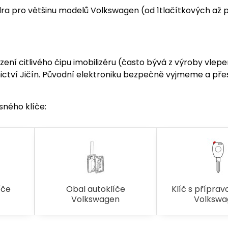
ra pro většinu modelů Volkswagen (od 1tlačítkových až po
ení citlivého čipu imobilizéru (často bývá z výroby vlep
ctví Jičín. Původní elektroniku bezpečně vyjmeme a př
sného klíče:
íče
Obal autoklíče
Klíč s příprav
Volkswagen
Volkswa