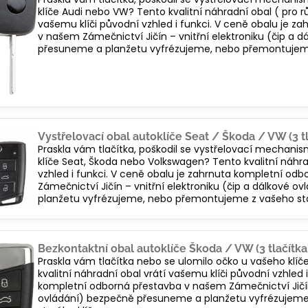
klíče Audi nebo VW? Tento kvalitní náhradní obal ( pro 
vašemu klíči původní vzhled i funkci. V ceně obalu je 
v našem Zámečnictví Jičín – vnitřní elektroniku (čip a 
přesuneme a planžetu vyfrézujeme, nebo přemontujeme
Vystřelovací obal autoklíče Seat / Škoda / VW (3 tl
Praskla vám tlačítka, poškodil se vystřelovací mechani
klíče Seat, Škoda nebo Volkswagen? Tento kvalitní náhra
vzhled i funkci. V ceně obalu je zahrnuta kompletní od
Zámečnictví Jičín – vnitřní elektroniku (čip a dálkové
planžetu vyfrézujeme, nebo přemontujeme z vašeho sta
Bezkontaktní obal autoklíče Škoda / VW (3 tlačítka
Praskla vám tlačítka nebo se ulomilo očko u vašeho kl
kvalitní náhradní obal vrátí vašemu klíči původní vzhled 
kompletní odborná přestavba v našem Zámečnictví Jičín 
ovládání) bezpečně přesuneme a planžetu vyfrézujem