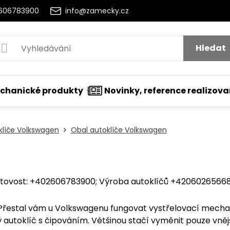
2606783900
info@zamecky.cz
Hledat
chanické produkty
Novinky, reference realizov
klíče Volkswagen
Obal autoklíče Volkswagen
ovost: +402606783900; Výroba autoklíčů +420602656684
stal vám u Volkswagenu fungovat vystřelovací mechanis
autoklíč s čipováním. Většinou stačí vyměnit pouze vnější