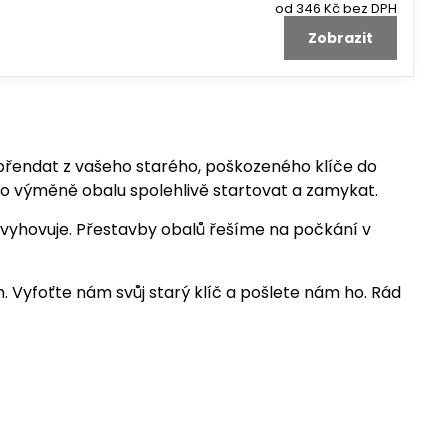
od 346 Kč
bez DPH
Zobrazit
 přendat z vašeho starého, poškozeného klíče do
i po výměně obalu spolehlivě startovat a zamykat.
 vyhovuje. Přestavby obalů řešíme na počkání v
m. Vyfoťte nám svůj starý klíč a pošlete nám ho. Rád