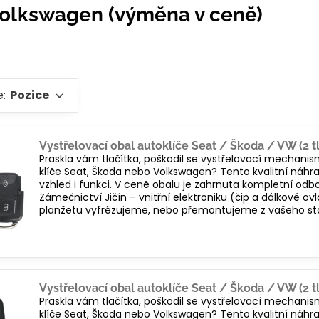
Volkswagen (výměna v ceně)
e:
Pozice
Vystřelovací obal autoklíče Seat / Škoda / VW (2 tl
Praskla vám tlačítka, poškodil se vystřelovací mechani
klíče Seat, Škoda nebo Volkswagen? Tento kvalitní náhra
vzhled i funkci. V ceně obalu je zahrnuta kompletní od
Zámečnictví Jičín – vnitřní elektroniku (čip a dálkové
planžetu vyfrézujeme, nebo přemontujeme z vašeho sta
Vystřelovací obal autoklíče Seat / Škoda / VW (2 tl
Praskla vám tlačítka, poškodil se vystřelovací mechani
klíče Seat, Škoda nebo Volkswagen? Tento kvalitní náhra