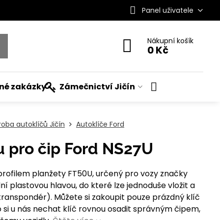
Panel uživatele
Nákupní košík
0 Kč
ané zakázky
Zámečnictví Jičín
roba autoklíčů Jičín
Autoklíče Ford
ou pro čip Ford NS27U
 profilem planžety FT50U, určený pro vozy značky
lní plastovou hlavou, do které lze jednoduše vložit a
transpondér). Můžete si zakoupit pouze prázdný klíč
 si u nás nechat klíč rovnou osadit správným čipem,