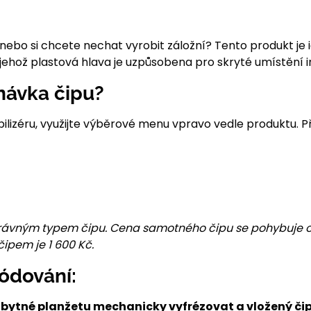
, nebo si chcete nechat vyrobit záložní? Tento produkt je
jehož plastová hlava je uzpůsobena pro skryté umístění i
návka čipu?
bilizéru, využijte výběrové menu vpravo vedle produktu.
rávným typem čipu. Cena samotného čipu se pohybuje od 
čipem je 1 600 Kč.
ódování:
zbytné planžetu mechanicky vyfrézovat a vložený č