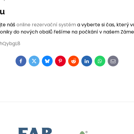
nu
jte náš
online rezervační systém
a vyberte si čas, který 
roniky do nových obalů řešíme na počkání v našem Zámeč
EhQybgL8
Facebook
Twitter
Bluesky
Pinterest
Reddit
LinkedIn
WhatsApp
E-
mail