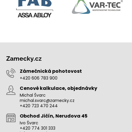
Zamecky.cz
Zámečnická pohotovost
+420 606 783 900
Cenové kalkulace, objednávky
Michal Švarc
michal.svarc@zamecky.cz
+420 723 470 244
Obchod Jičín, Nerudova 45
Ivo Švarc
+420 774 301 333