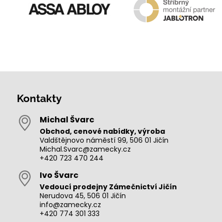
Kontakty
Michal Švarc
Obchod, cenové nabídky, výroba
Valdštějnovo náměstí 99, 506 01 Jičín
Michal.Svarc@zamecky.cz
+420 723 470 244
Ivo Švarc
Vedoucí prodejny Zámečnictví Jičín
Nerudova 45, 506 01 Jičín
info@zamecky.cz
+420 774 301 333