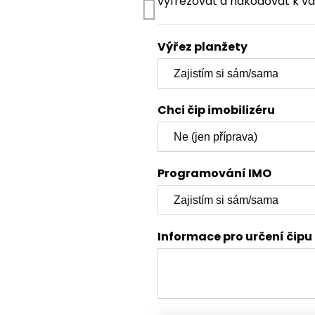
vyfrézovat a nakódovat k va
Výřez planžety
Chci čip imobilizéru
Programování IMO
Informace pro určení čipu 