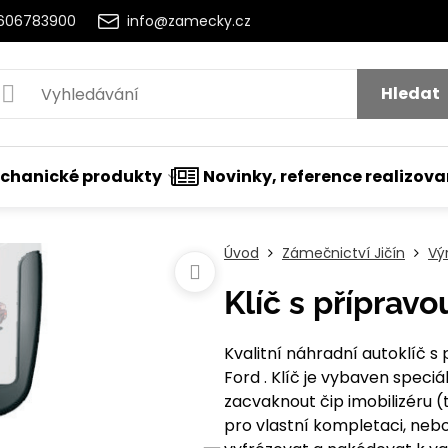
2606783900
info@zamecky.cz
Hledat
chanické produkty
Novinky, reference realizov
Úvod
Zámečnictví Jičín
Vý
Klíč s příprav
Kvalitní náhradní autoklíč s
Ford . Klíč je vybaven speciá
zacvaknout čip imobilizéru (
pro vlastní kompletaci, nebo