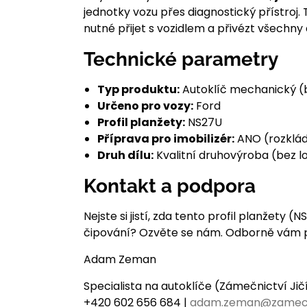
jednotky vozu přes diagnostický přístroj
nutné přijet s vozidlem a přivézt všechny 
Technické parametry
Typ produktu:
Autoklíč mechanický (
Určeno pro vozy:
Ford
Profil planžety:
NS27U
Příprava pro imobilizér:
ANO (rozkláda
Druh dílu:
Kvalitní druhovýroba (bez 
Kontakt a podpora
Nejste si jistí, zda tento profil planžet
čipování? Ozvěte se nám. Odborně vám p
Adam Zeman
Specialista na autoklíče (Zámečnictví Ji
+420 602 656 684 |
adam.zeman@zamec