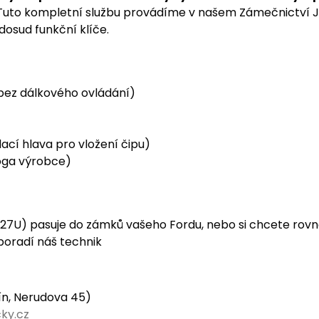
. Tuto kompletní službu provádíme v našem Zámečnictví J
dosud funkční klíče.
bez dálkového ovládání)
cí hlava pro vložení čipu)
loga výrobce)
y (NS27U) pasuje do zámků vašeho Fordu, nebo si chcete ro
oradí náš technik
čín, Nerudova 45)
ky.cz