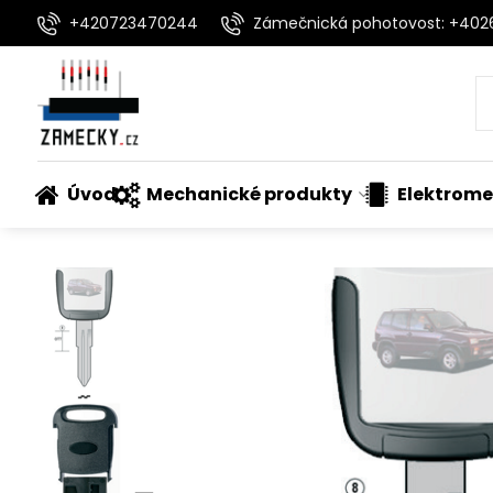
+420723470244
Zámečnická pohotovost: +40
Úvod
Mechanické produkty
Elektrome