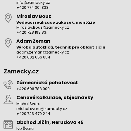
info@zamecky.cz
+420 774 301 333
Miroslav Bouz
Vedoucí realizace zakázek, montáže
Miroslav.Bouz@zamecky.cz
+420 728 193 831
Adam Zeman
Výroba autoklíčů, technik pro oblast Jičín
adam.zeman@zamecky.cz
+420 602 656 684
Zamecky.cz
Zámečnická pohotovost
+420 606 783 900
Cenové kalkulace, objednávky
Michal Švarc
michal.svarc@zamecky.cz
+420 723 470 244
Obchod Jičín, Nerudova 45
Ivo Švarc