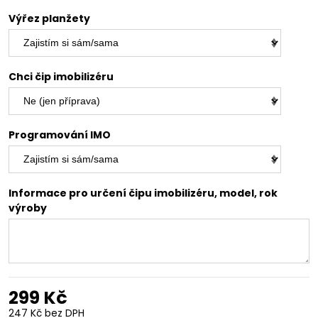
Výřez planžety
Chci čip imobilizéru
Programování IMO
Informace pro určení čipu imobilizéru, model, rok
výroby
299 Kč
247 Kč
bez DPH