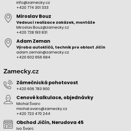
info@zamecky.cz
+420 774 301 333
Miroslav Bouz
Vedoucí realizace zakázek, montáže
Miroslav.Bouz@zamecky.cz
+420 728 193 831
Adam Zeman
Výroba autoklíčů, technik pro oblast Jičín
adam.zeman@zamecky.cz
+420 602 656 684
Zamecky.cz
Zámečnická pohotovost
+420 606 783 900
Cenové kalkulace, objednávky
Michal Švarc
michal.svarc@zamecky.cz
+420 723 470 244
Obchod Jičín, Nerudova 45
Ivo Švarc