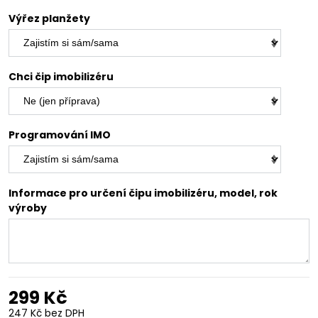
Výřez planžety
Chci čip imobilizéru
Programování IMO
Informace pro určení čipu imobilizéru, model, rok
výroby
299 Kč
247 Kč
bez DPH