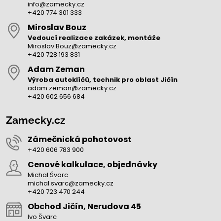
info@zamecky.cz
+420 774 301 333
Miroslav Bouz
Vedoucí realizace zakázek, montáže
Miroslav.Bouz@zamecky.cz
+420 728 193 831
Adam Zeman
Výroba autoklíčů, technik pro oblast Jičín
adam.zeman@zamecky.cz
+420 602 656 684
Zamecky.cz
Zámečnická pohotovost
+420 606 783 900
Cenové kalkulace, objednávky
Michal Švarc
michal.svarc@zamecky.cz
+420 723 470 244
Obchod Jičín, Nerudova 45
Ivo Švarc