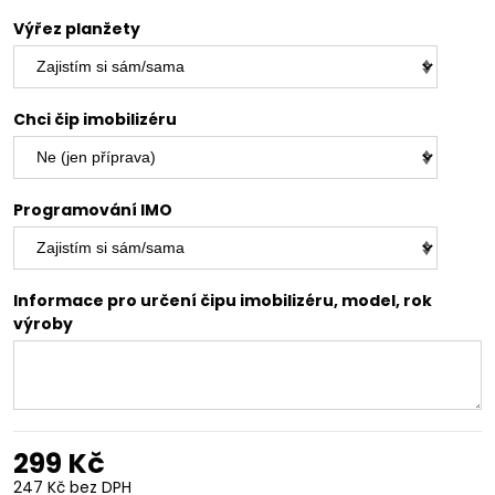
Výřez planžety
Chci čip imobilizéru
Programování IMO
Informace pro určení čipu imobilizéru, model, rok
výroby
299 Kč
247 Kč
bez DPH