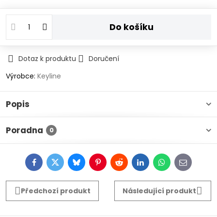
Do košíku
Dotaz k produktu
Doručení
Výrobce:
Keyline
Popis
Poradna
0
Facebook
Twitter
Bluesky
Pinterest
Reddit
LinkedIn
WhatsApp
E-
mail
Předchozí produkt
Následující produkt