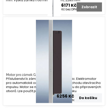
mm. Výška zámku 1750 mm, 1935 mm, 2285 mm.
6171 Kč
Zobrazit
5100 Kč
bez DPH
Motor pro zámek G-U A-otevírač
Příslušenství k zámku G-U Secury Automatic. Elektromotor
pro automatické odemknutí zámku po příchodu otevíracího
impulsu. Motor se namontuje na lištu zámku do připravených
otvorů. Lze použít po všechny varianty zámku.
6256 Kč
Do košíku
5170 Kč
bez DPH