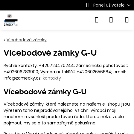
Panel uživatele
Vícebodové zámky
Vícebodové zámky G-U
Rychlé kontakty: +420723470244; Zámečnická pohotovost:
+402606783900; Výroba autoklíčů +420602656684; email:
info@zamecky.cz;
kontakty
Vícebodové zámky G-U
Vícebodové zámky, které naleznete na našem e-shopu jsou
výřezem toho nejprodávanějšího. Všichni výrobci mají
mnohem rozsáhleší produktovou řadu, kterou nelze zcela
pojmout, my se o to samozřejmě pokusíme.
Pokud jste Vámi požadovaný zámek nenalezli, nevájete nás