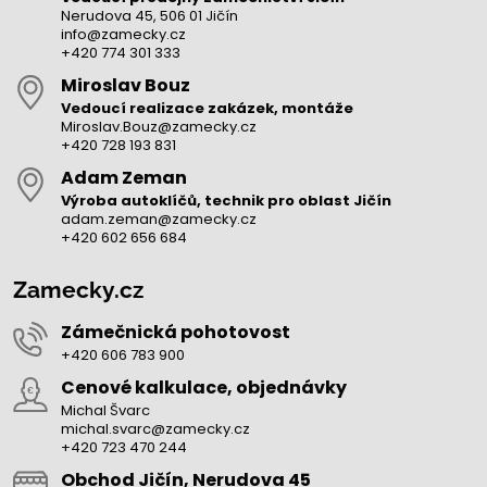
Nerudova 45, 506 01 Jičín
info@zamecky.cz
+420 774 301 333
Miroslav Bouz
Vedoucí realizace zakázek, montáže
Miroslav.Bouz@zamecky.cz
+420 728 193 831
Adam Zeman
Výroba autoklíčů, technik pro oblast Jičín
adam.zeman@zamecky.cz
+420 602 656 684
Zamecky.cz
Zámečnická pohotovost
+420 606 783 900
Cenové kalkulace, objednávky
Michal Švarc
michal.svarc@zamecky.cz
+420 723 470 244
Obchod Jičín, Nerudova 45