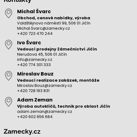
Michal Švarc
Obchod, cenové nabídky, výroba
Valdštějnovo náměstí 99, 506 01 Jičín
Michal.Svarc@zamecky.cz
+420 723 470 244
Ivo Švarc
Vedoucí prodejny Zámečnictví Jičín
Nerudova 45, 506 01 Jičín
info@zamecky.cz
+420 774 301 333
Miroslav Bouz
Vedoucí realizace zakázek, montáže
Miroslav.Bouz@zamecky.cz
+420 728 193 831
Adam Zeman
Výroba autoklíčů, technik pro oblast Jičín
adam.zeman@zamecky.cz
+420 602 656 684
Zamecky.cz