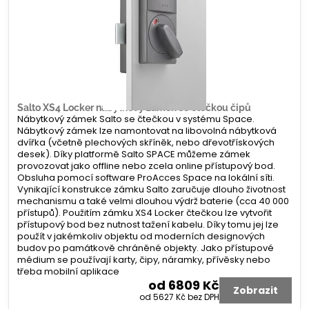
Salto XS4 Locker nábytkový zámek se čtečkou čipů
Nábytkový zámek Salto se čtečkou v systému Space.
Nábytkový zámek lze namontovat na libovolná nábytková
dvířka (včetně plechových skříněk, nebo dřevotřískových
desek). Díky platformě Salto SPACE můžeme zámek
provozovat jako offline nebo zcela online přístupový bod.
Obsluha pomocí software ProAcces Space na lokální síti.
Vynikající konstrukce zámku Salto zaručuje dlouho životnost
mechanismu a také velmi dlouhou výdrž baterie (cca 40 000
přístupů). Použitím zámku XS4 Locker čtečkou lze vytvořit
přístupový bod bez nutnost tažení kabelu. Díky tomu jej lze
použít v jakémkoliv objektu od moderních designových
budov po památkově chráněné objekty. Jako přístupové
médium se používají karty, čipy, náramky, přívěsky nebo
třeba mobilní aplikace
od 6809 Kč
Zobrazit
od 5627 Kč
bez DPH