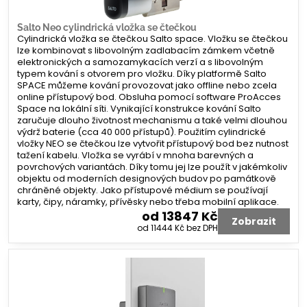
Salto Neo cylindrická vložka se čtečkou
Cylindrická vložka se čtečkou Salto space. Vložku se čtečkou
lze kombinovat s libovolným zadlabacím zámkem včetně
elektronických a samozamykacích verzí a s libovolným
typem kování s otvorem pro vložku. Díky platformě Salto
SPACE můžeme kování provozovat jako offline nebo zcela
online přístupový bod. Obsluha pomocí software ProAcces
Space na lokální síti. Vynikající konstrukce kování Salto
zaručuje dlouho životnost mechanismu a také velmi dlouhou
výdrž baterie (cca 40 000 přístupů). Použitím cylindrické
vložky NEO se čtečkou lze vytvořit přístupový bod bez nutnost
tažení kabelu. Vložka se vyrábí v mnoha barevných a
povrchových variantách. Díky tomu jej lze použít v jakémkoliv
objektu od moderních designových budov po památkově
chráněné objekty. Jako přístupové médium se používají
karty, čipy, náramky, přívěsky nebo třeba mobilní aplikace.
od 13847 Kč
Zobrazit
od 11444 Kč
bez DPH