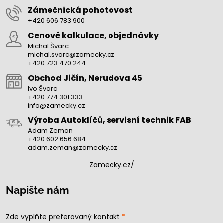
Zámečnická pohotovost
+420 606 783 900
Cenové kalkulace, objednávky
Michal Švarc
michal.svarc@zamecky.cz
+420 723 470 244
Obchod Jičín, Nerudova 45
Ivo Švarc
+420 774 301 333
info@zamecky.cz
Výroba Autoklíčů, servisní technik FAB
Adam Zeman
+420 602 656 684
adam.zeman@zamecky.cz
Zamecky.cz/
Napište nám
Zde vyplňte preferovaný kontakt
*