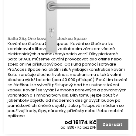
Salto XS4 One kování se čtečkou Space
Kování se čtečkou Salto space. Kování se čtečkou lze
kombinovat s libovolným zadlabacím zámkem včetně
elektronických a samozamykacích verzí. Díky platformě
Salto SPACE můžeme kování provozovat jako offline nebo
zcela online přístupový bod. Obsluha pomocí software
ProAcces Space na lokální síti. Vynikající konstrukce kování
Salto zaručuje dlouho životnost mechanismu a také velmi
dlouhou výdrž baterie (cca 40 000 přístupů). Použitím kování
se čtečkou lze vytvořit přístupový bod bez nutnost tažení
kabelu. Kování se vyrábí v mnoha barevných a povrchových
variantách a s mnoha tvary klik. Díky tomu jej lze použít v
jakémkoliv objektu od moderních designových budov po
památkově chráněné objekty. Jako přístupové médium se
používají karty, čipy, náramky, přívěsky nebo třeba mobilní
aplikace.
od 16174 Kč
Zobrazit
od 13367 Kč
bez DPH