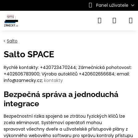
Panel uživatele
Salto
Salto SPACE
Rychlé kontakty: +420723470244; Zámečnická pohotovost:
+402606783900; Výroba autoklíčů +420602656684; email:
info@zamecky.cz;
kontakty
Bezpečná správa a jednoduchá
integrace
Bezpečnostní rizika spojená se ztrátou fyzických klíčů lze
zcela eliminovat. Systémoví operátoři mohou
spravovat všechny dveře a uživatelské přístupové plány z
výkonného webového softwaru pro správu kontroly přístupu