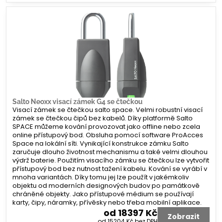
Salto Neoxx visací zámek G4 se čtečkou
Visací zámek se čtečkou salto space. Velmi robustní visací
zámek se čtečkou čipů bez kabelů. Díky platformě Salto
SPACE můžeme kování provozovat jako offline nebo zcela
online přístupový bod. Obsluha pomocí software ProAcces
Space na lokální síti. Vynikající konstrukce zámku Salto
zaručuje dlouho životnost mechanismu a také velmi dlouhou
výdrž baterie. Použitím visacího zámku se čtečkou lze vytvořit
přístupový bod bez nutnost tažení kabelu. Kování se vyrábí v
mnoha variantách. Díky tomu jej lze použít v jakémkoliv
objektu od moderních designových budov po památkově
chráněné objekty. Jako přístupové médium se používají
karty, čipy, náramky, přívěsky nebo třeba mobilní aplikace.
od 18397 Kč
Zobrazit
od 15204 Kč
bez DPH