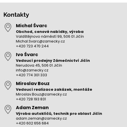
Kontakty
Michal Švarc
Obchod, cenové nabídky, výroba
Valdštějnovo náměstí 99, 506 01 Jičín
Michal.Svarc@zamecky.cz
+420 723 470 244
Ivo Švarc
Vedoucí prodejny Zámečnictví Jičín
Nerudova 45, 506 01 Jičín
info@zamecky.cz
+420 774 301 333
Miroslav Bouz
Vedoucí realizace zakázek, montáže
Miroslav.Bouz@zamecky.cz
+420 728 193 831
Adam Zeman
Výroba autoklíčů, technik pro oblast Jičín
adam.zeman@zamecky.cz
+420 602 656 684