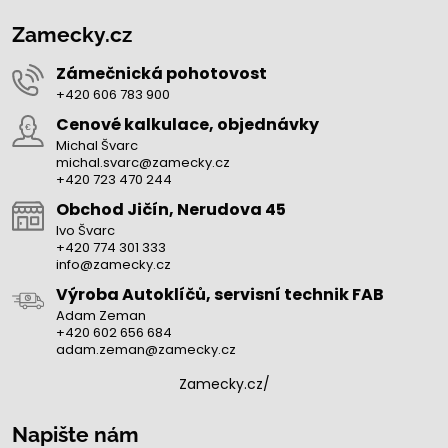
Zamecky.cz
Zámečnická pohotovost
+420 606 783 900
Cenové kalkulace, objednávky
Michal Švarc
michal.svarc@zamecky.cz
+420 723 470 244
Obchod Jičín, Nerudova 45
Ivo Švarc
+420 774 301 333
info@zamecky.cz
Výroba Autoklíčů, servisní technik FAB
Adam Zeman
+420 602 656 684
adam.zeman@zamecky.cz
Zamecky.cz/
Napište nám