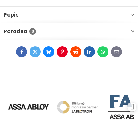
Popis
Poradna
0
Facebook
Twitter
Bluesky
Pinterest
Reddit
LinkedIn
WhatsApp
E-
mail