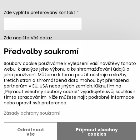
Zde vyplňte preferovaný kontakt
*
Zde napište Váš dotaz
Předvolby soukromí
Soubory cookie používáme k vylepšení vaší návštěvy tohoto
webu, k analýze jeho výkonu a ke shromažďování údajů o
jeho používání. Můžeme k tomu použít nástroje a služby
třetích stran a shromážděná data mohou být přenášena
partnerům v EU, USA nebo jiných zemích. Kliknutím na
„Přijmout všechny soubory cookie“ vyjadřujete svůj souhlas s
Odeslat
tímto zpracováním. Níže můžete najít podrobné informace
nebo upravit své preference.
B2b podmínky pro registrované partnery
Zásady ochrany soukromí
Odmítnout
Přijmout všechny
©
2026
Copyright
vše
cookies
Předvolby soukromí
Zásady ochrany soukromí