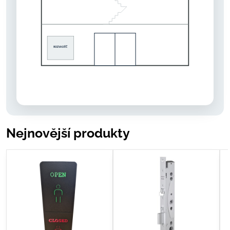
ROZVADĚČ
VLASTNÍ KLÍČE
SKUPINOVÝ KLÍČ
GENERÁLNÍ KLÍČ
(KAŽDÝ BYT MÁ SVŮJ)
Nejnovější produkty