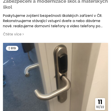
Zabezpečení a modernizace škol a mateřských
škol
Poskytujeme zvýšení bezpečnosti školských zařízení v ČR.
Rekonstruujeme stávající vstupní dveře a nebo dáváme
nové. realizujeme domovní telefony a video telefony po
identifikaci návštěv. Dodáváme bezpečnostní zámky a
Čtěte více
dveře. Na stávající plastové dřevěné nebo hliníkové dveře
vytvoříme bezpečnostní a automatické prvky. Otevírání a
zamykání v nastavené časy. Možnost přístupu na čipy.
819
11
10/22