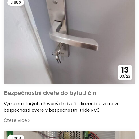
EN 179) a také požadavky elektronického zabezpečení
886
stavby
13
03/23
Bezpečnostní dveře do bytu Jičín
Výměna starých dřevěných dveří s koženkou za nové
bezpečností dveře v bezpečnostní třídě RC3
Čtěte více
680