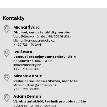
Kontakty
Michal Švarc
Obchod, cenové nabídky, výroba
Valdštějnovo náměstí 99, 506 01 Jičín
Michal.Svarc@zamecky.cz
+420 723 470 244
Ivo Švarc
Vedoucí prodejny Zámečnictví Jičín
Nerudova 45, 506 01 Jičín
info@zamecky.cz
+420 774 301 333
Miroslav Bouz
Vedoucí realizace zakázek, montáže
Miroslav.Bouz@zamecky.cz
+420 728 193 831
Adam Zeman
Výroba autoklíčů, technik pro oblast Jičín
adam.zeman@zamecky.cz