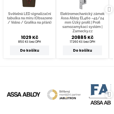
Světelná LED signalizační
Elektromechanický zámek
tabulka na míru (Obsazeno
Assa Abloy EL460 –45/24
/ Volno / Grafika na přání)
mm Úzký profil | Profi
samozamykací systém |
Zamecky.cz
1029 Kč
20885 Kč
850 Kč
bez DPH
17260 Kč
bez DPH
Do košíku
Do košíku