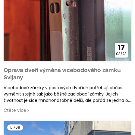
17
03/23
Oprava dveří výměna vícebodového zámku
Svijany
Vícebodové zámky v pastových dveřích potřebují občas
vyměnit stejně tak jako běžné zadlabací zámky. Jejich
životnost je sice mnohonásobně delší, ale pořád se jedná o
mechanický zámek, který má zpravidla hliníková ozubená
Čtěte více
kola, která cca po 10 letech přestávají fungovat. Přečtěte si
jak obvykle probíhá výměna vícebodového zámku
769