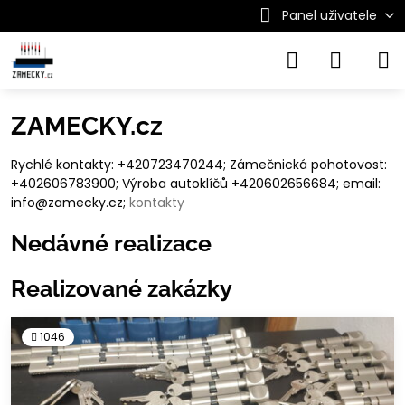
Panel uživatele
ZAMECKY.cz
Rychlé kontakty: +420723470244; Zámečnická pohotovost:
+402606783900; Výroba autoklíčů +420602656684; email:
info@zamecky.cz;
kontakty
Nedávné realizace
Realizované zakázky
1046