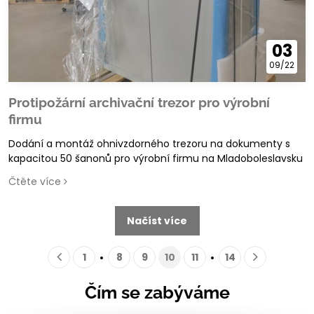
03
09/22
Protipožární archivační trezor pro výrobní
firmu
Dodání a montáž ohnivzdorného trezoru na dokumenty s
kapacitou 50 šanonů pro výrobní firmu na Mladoboleslavsku
Čtěte více
Načíst více
1
8
9
10
11
14
Čím se zabýváme