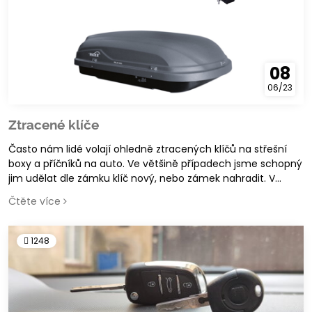
08
06/23
Ztracené klíče
Často nám lidé volají ohledně ztracených klíčů na střešní
boxy a příčníků na auto. Ve většině případech jsme schopný
jim udělat dle zámku klíč nový, nebo zámek nahradit. V
letošní roce s přibývajícími počty elektrokol u Nás poptávají i
Čtěte více
ztracené klíče od baterií elektrokol - a i to umíme vyřešit!
1248