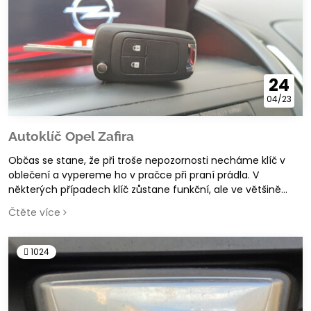
24
04/23
Autoklíč Opel Zafira
Občas se stane, že při troše nepozornosti necháme klíč v
oblečení a vypereme ho v pračce při praní prádla. V
některých případech klíč zůstane funkční, ale ve většině
případech přestane fungovat, či nefunguje tak, jak by měl.
Čtěte více
1024