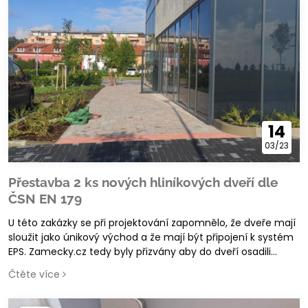
14
03/23
Přestavba 2 ks nových hliníkových dveří dle
ČSN EN 179
U této zakázky se při projektování zapomnělo, že dveře mají
sloužit jako únikový východ a že mají být připojení k systém
EPS. Zamecky.cz tedy byly přizvány aby do dveří osadili
vícebodový samozamykací panikový zámek s motorem a
Čtěte více
vhodné příslušenství. Dveře tak nově splňují požadavky
normy na chráněnou únikovou cestu - únikový východ (ČSN