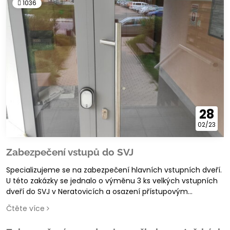
1036
28
02/23
Zabezpečení vstupů do SVJ
Specializujeme se na zabezpečení hlavních vstupních dveří.
U této zakázky se jednalo o výměnu 3 ks velkých vstupních
dveří do SVJ v Neratovicích a osazení přístupovým
systémem na čipy a samozamykacími zámky
Čtěte více