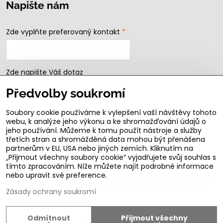
Napište nám
Zde vyplňte preferovaný kontakt
*
Zde napište Váš dotaz
Předvolby soukromí
Soubory cookie používáme k vylepšení vaší návštěvy tohoto
webu, k analýze jeho výkonu a ke shromažďování údajů o
jeho používání. Můžeme k tomu použít nástroje a služby
třetích stran a shromážděná data mohou být přenášena
partnerům v EU, USA nebo jiných zemích. Kliknutím na
„Přijmout všechny soubory cookie“ vyjadřujete svůj souhlas s
Odeslat
tímto zpracováním. Níže můžete najít podrobné informace
nebo upravit své preference.
B2b podmínky pro registrované partnery
Zásady ochrany soukromí
Odmítnout
Přijmout všechny
©
2026
Copyright