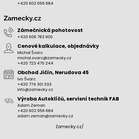
+420 602 656 684
Zamecky.cz
Zámečnická pohotovost
+420 606 783 900
Cenové kalkulace, objednávky
Michal Švarc
michal.svarc@zamecky.cz
+420 723 470 244
Obchod Jičín, Nerudova 45
Ivo Švarc
+420 774 301 333
info@zamecky.cz
Výroba Autoklíčů, servisní technik FAB
Adam Zeman
+420 602 656 684
adam.zeman@zamecky.cz
Zamecky.cz/