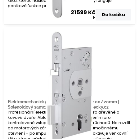
klika, kterou následně otevřete. Zevnitř vždy funguje
paniková funkce pro rychlý únik.
21599 Kč
Do košíku
17850 Kč
bez DPH
Elektromechanický zámek Abloy EL560 – 100/20mm |
Solenoidový samozamykací systém | Zamecky.cz
Profesionální elektromechanický zámek pro dřevěné a
kovové dveře. Abloy EL560 je ideálním řešením pro
kontrolované vstupy s vysokou frekvencí průchodů. Na rozdíl
od motorových zámků zde nedochází k samočinnému
otevření – po impulzu ze čtečky se pouze aktivuje venkovní
klika, kterou následně otevřete. Zevnitř vždy funguje