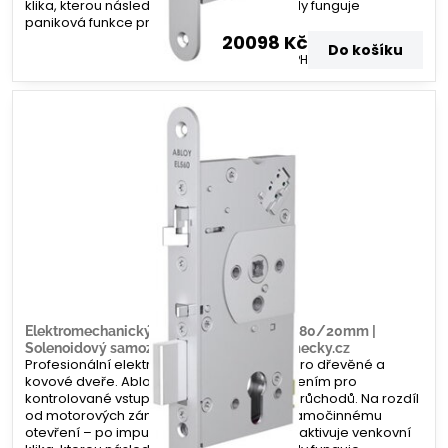
klika, kterou následně otevřete. Zevnitř vždy funguje
paniková funkce pro rychlý únik.
20098 Kč
Do košíku
16610 Kč
bez DPH
Elektromechanický zámek Abloy EL560 – 80/20mm |
Solenoidový samozamykací systém | Zamecky.cz
Profesionální elektromechanický zámek pro dřevěné a
kovové dveře. Abloy EL560 je ideálním řešením pro
kontrolované vstupy s vysokou frekvencí průchodů. Na rozdíl
od motorových zámků zde nedochází k samočinnému
otevření – po impulzu ze čtečky se pouze aktivuje venkovní