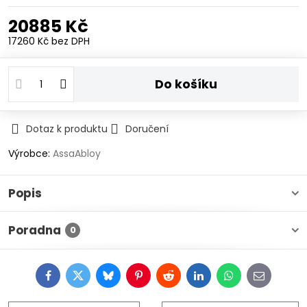
20885 Kč
17260 Kč
bez DPH
Do košíku
Dotaz k produktu
Doručení
Výrobce:
AssaAbloy
Popis
Poradna
0
Facebook
Twitter
Bluesky
Pinterest
Reddit
LinkedIn
WhatsApp
E-
mail