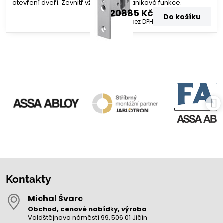
otevření dveří. Zevnitř vždy funguje paniková funkce.
20885 Kč
Do košíku
17260 Kč
bez DPH
Kontakty
Michal Švarc
Obchod, cenové nabídky, výroba
Valdštějnovo náměstí 99, 506 01 Jičín