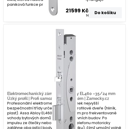
paniková funkce pro rychlý únik.
21599 Kč
Do košíku
17850 Kč
bez DPH
Elektromechanický zámek Assa Abloy EL460 –35/24 mm
Úzký profil | Profi samozamykací systém | Zamecky.cz
Profesionální elektromechanický zámek nejvyšší
bezpečnostní třídy určený pro úzké profilové dveře (hliník,
plast). Assa Abloy EL460 je standardem pro frekventované
vchody bytových domů a administrativních budov. Po
impulsu ze čtečky nebo domovního telefonu motoricky
zatáhne oba jistící body (závoru i střelku), čímž umožní volné