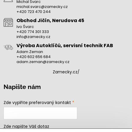
Michal Švarc
michal.svarc@zamecky.cz
+420 723 470 244
Obchod Jičín, Nerudova 45
Ivo Švarc
+420 774 301 333
info@zamecky.cz
Výroba Autoklíčů, servisní technik FAB
Adam Zeman
+420 602 656 684
adam.zeman@zamecky.cz
Zamecky.cz/
Napište nám
Zde vyplňte preferovaný kontakt
*
Zde napište Váš dotaz