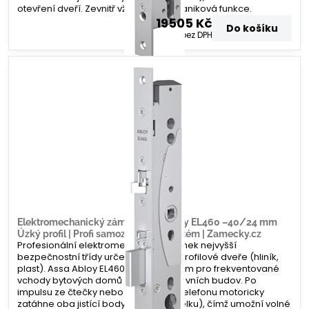
otevření dveří. Zevnitř vždy funguje paniková funkce.
19505 Kč
Do košíku
16120 Kč
bez DPH
Elektromechanický zámek Assa Abloy EL460 –40/24 mm
Úzký profil | Profi samozamykací systém | Zamecky.cz
Profesionální elektromechanický zámek nejvyšší
bezpečnostní třídy určený pro úzké profilové dveře (hliník,
plast). Assa Abloy EL460 je standardem pro frekventované
vchody bytových domů a administrativních budov. Po
impulsu ze čtečky nebo domovního telefonu motoricky
zatáhne oba jistící body (závoru i střelku), čímž umožní volné