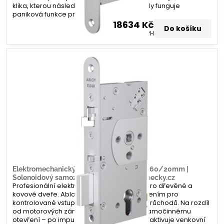
klika, kterou následně otevřete. Zevnitř vždy funguje
paniková funkce pro rychlý únik.
18634 Kč
Do košíku
15400 Kč
bez DPH
Elektromechanický zámek Abloy EL560 – 60/20mm |
Solenoidový samozamykací systém | Zamecky.cz
Profesionální elektromechanický zámek pro dřevěné a
kovové dveře. Abloy EL560 je ideálním řešením pro
kontrolované vstupy s vysokou frekvencí průchodů. Na rozdíl
od motorových zámků zde nedochází k samočinnému
otevření – po impulzu ze čtečky se pouze aktivuje venkovní