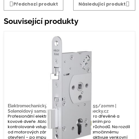
Předchozí produkt
Následující produkt
Související produkty
Elektromechanický zámek Abloy EL560 – 55/20mm |
Solenoidový samozamykací systém | Zamecky.cz
Profesionální elektromechanický zámek pro dřevěné a
kovové dveře. Abloy EL560 je ideálním řešením pro
kontrolované vstupy s vysokou frekvencí průchodů. Na rozdíl
od motorových zámků zde nedochází k samočinnému
otevření – po impulzu ze čtečky se pouze aktivuje venkovní