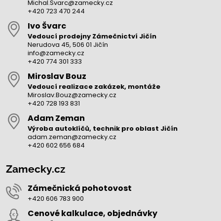
Michal.Svarc@zamecky.cz
+420 723 470 244
Ivo Švarc
Vedoucí prodejny Zámečnictví Jičín
Nerudova 45, 506 01 Jičín
info@zamecky.cz
+420 774 301 333
Miroslav Bouz
Vedoucí realizace zakázek, montáže
Miroslav.Bouz@zamecky.cz
+420 728 193 831
Adam Zeman
Výroba autoklíčů, technik pro oblast Jičín
adam.zeman@zamecky.cz
+420 602 656 684
Zamecky.cz
Zámečnická pohotovost
+420 606 783 900
Cenové kalkulace, objednávky