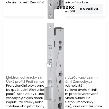
otevření dveří. Zevnitř vždy funguje paniková funkce.
21102 Kč
Do košíku
17440 Kč
bez DPH
Elektromechanický zámek Assa Abloy EL460 –45/24 mm
Úzký profil | Profi samozamykací systém | Zamecky.cz
Profesionální elektromechanický zámek nejvyšší
bezpečnostní třídy určený pro úzké profilové dveře (hliník,
plast). Assa Abloy EL460 je standardem pro frekventované
vchody bytových domů a administrativních budov. Po
impulsu ze čtečky nebo domovního telefonu motoricky
zatáhne oba jistící body (závoru i střelku), čímž umožní volné