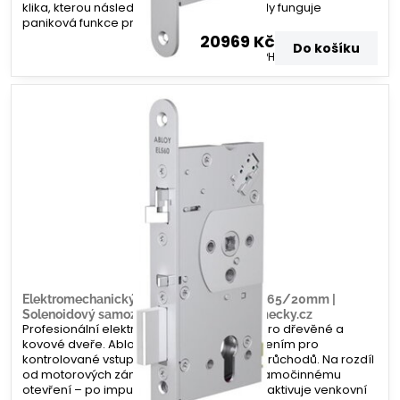
klika, kterou následně otevřete. Zevnitř vždy funguje
paniková funkce pro rychlý únik.
20969 Kč
Do košíku
17330 Kč
bez DPH
Elektromechanický zámek Abloy EL560 – 65/20mm |
Solenoidový samozamykací systém | Zamecky.cz
Profesionální elektromechanický zámek pro dřevěné a
kovové dveře. Abloy EL560 je ideálním řešením pro
kontrolované vstupy s vysokou frekvencí průchodů. Na rozdíl
od motorových zámků zde nedochází k samočinnému
otevření – po impulzu ze čtečky se pouze aktivuje venkovní