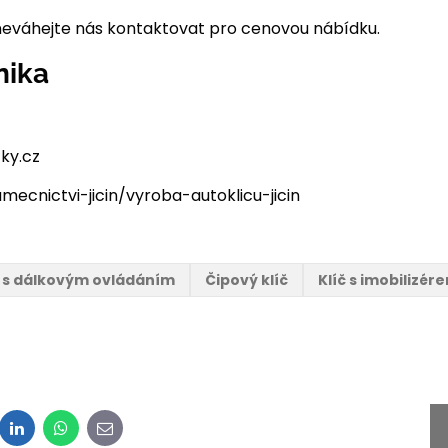
č neváhejte nás kontaktovat pro cenovou nábídku.
nika
ky.cz
ecnictvi-jicin/vyroba-autoklicu-jicin
č s dálkovým ovládáním
Čipový klíč
Klíč s imobilizér
dit
LinkedIn
WhatsApp
E-