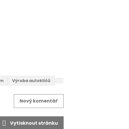
em
Výroba autoklíčů
Nový komentář
Vytisknout stránku