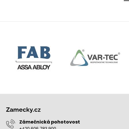
mail
Zamecky.cz
Zámečnická pohotovost
+420 606 783 900