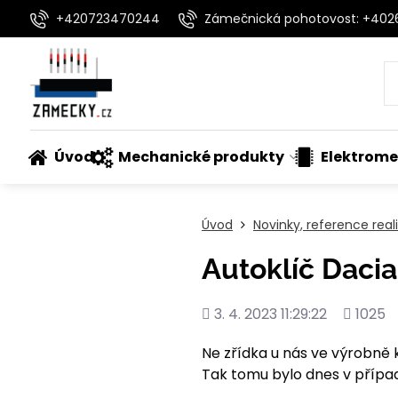
+420723470244
Zámečnická pohotovost: +40
Úvod
Mechanické produkty
Elektrome
Úvod
Novinky, reference rea
Autoklíč Daci
Přidáno
Počet
3. 4. 2023 11:29:22
1025
shlédnu
Ne zřídka u nás ve výrobně k
Tak tomu bylo dnes v případ