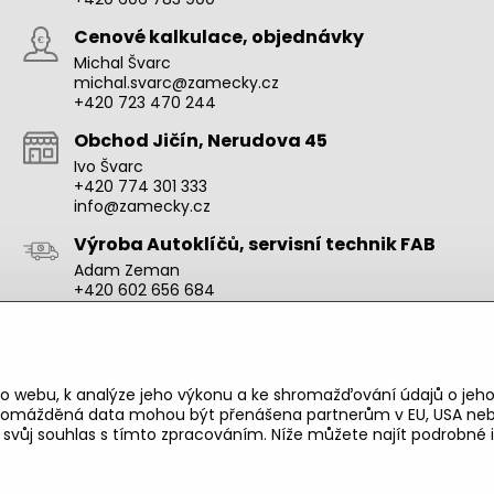
Cenové kalkulace, objednávky
Michal Švarc
michal.svarc@zamecky.cz
+420 723 470 244
Obchod Jičín, Nerudova 45
Ivo Švarc
+420 774 301 333
info@zamecky.cz
Výroba Autoklíčů, servisní technik FAB
Adam Zeman
+420 602 656 684
adam.zeman@zamecky.cz
Zamecky.cz/
o webu, k analýze jeho výkonu a ke shromažďování údajů o jeho
shromážděná data mohou být přenášena partnerům v EU, USA neb
e svůj souhlas s tímto zpracováním. Níže můžete najít podrobn
©
2026
Copyright
Předvolby soukromí
Zásady ochrany soukromí