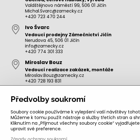
Valdštějnovo náměstí 99, 506 01 Jičín
Michal.Svarc@zamecky.cz
+420 723 470 244
Ivo Švarc
Vedoucí prodejny Zámečnictví Jičín
Nerudova 45, 506 01 Jičín
info@zamecky.cz
+420 774 301 333
Miroslav Bouz
Vedoucí realizace zakázek, montáže
Miroslav.Bouz@zamecky.cz
+420 728 193 831
Adam Zeman
Předvolby soukromí
Výroba autoklíčů, technik pro oblast Jičín
adam.zeman@zamecky.cz
+420 602 656 684
Soubory cookie používáme k vylepšení vaší návštěvy tohot
Můžeme k tomu použít nástroje a služby třetích stran a 
Kliknutím na „Přijmout všechny soubory cookie“ vyjadřujet
upravit své preference.
Zásady ochrany soukromí