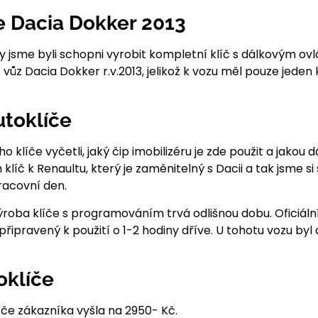
e Dacia Dokker 2013
by jsme byli schopni vyrobit kompletní klíč s dálkovým o
 vůz Dacia Dokker r.v.2013, jelikož k vozu měl pouze jeden k
utoklíče
o klíče vyčetli, jaký čip imobilizéru je zde použit a jakou 
 klíč k Renaultu, který je zaměnitelný s Dacii a tak jsme s
racovní den.
ýroba klíče s programováním trvá odlišnou dobu. Oficiální
řipravený k použití o 1-2 hodiny dříve. U tohotu vozu byl
oklíče
če zákazníka vyšla na 2950- Kč.