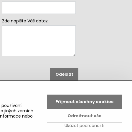
Zde napište Váš dotaz
Odeslat
B2b podmínky pro registrované
partnery
Přijmout všechny cookies
 používání.
o jiných zemích.
Odmítnout vše
é informace nebo
Ukázat podrobnosti