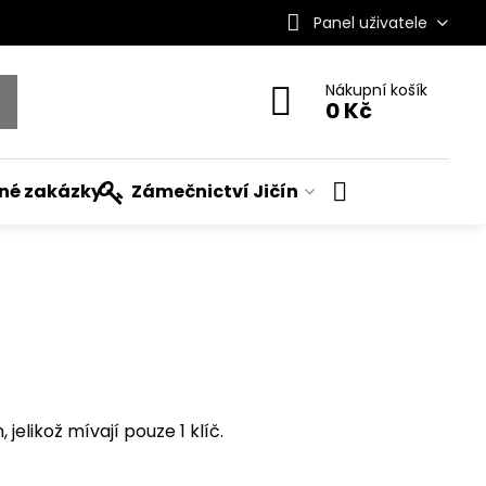
Panel uživatele
Nákupní košík
0 Kč
ané zakázky
Zámečnictví Jičín
elikož mívají pouze 1 klíč.