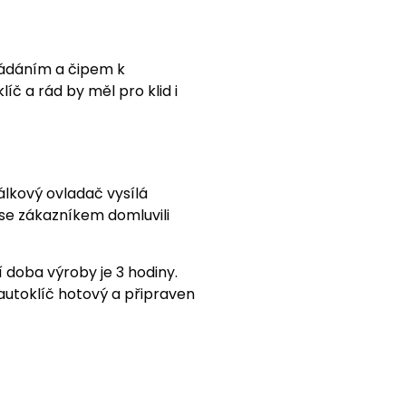
vládáním a čipem k
líč a rád by měl pro klid i
dálkový ovladač vysílá
i se zákazníkem domluvili
 doba výroby je 3 hodiny.
 autoklíč hotový a připraven