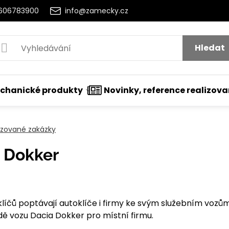
2606783900
info@zamecky.cz
Hledat
chanické produkty
Novinky, reference realizov
lizované zakázky
a Dokker
tí
líčů poptávají autoklíče i firmy ke svým služebním vozům, j
ě vozu Dacia Dokker pro místní firmu.