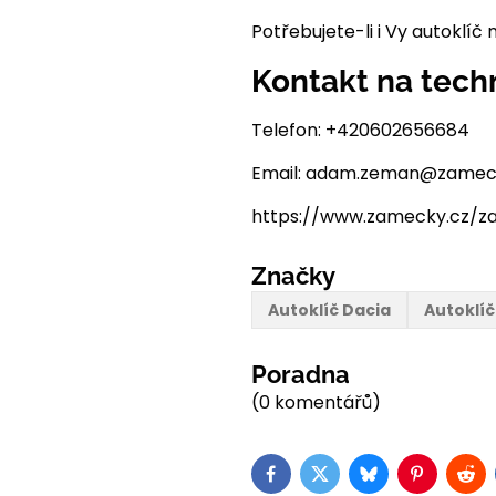
Potřebujete-li i Vy autoklí
Kontakt na tech
Telefon: +420602656684
Email: adam.zeman@zamec
https://www.zamecky.cz/zam
Značky
Autoklíč Dacia
Autoklí
Poradna
(0 komentářů)
Facebook
Twitter
Bluesky
Pinterest
Red