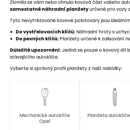
Zlomila se vám nebo ohnula kovová část vašeho autok
samostatné náhradní planžety
určené pro vozy 
Tyto nevyfrézované kovové polotovary jsou ideálním
Do vystřelovacích klíčů:
Náhradní hroty s uchyce
Do pevných klíčů:
Planžety určené k zalisování n
Důležité upozornění:
Jedná se pouze o kovový díl be
stávajícího autoklíče.
Vyberte si správný profil planžety z naší nabídky:
Mechanické autoklíče
Planžeta autoklíč
Opel