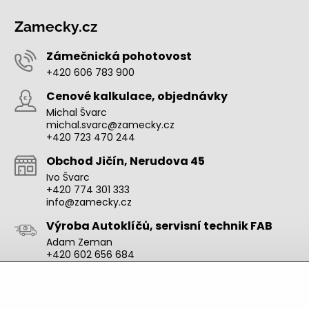
Zamecky.cz
Zámečnická pohotovost
+420 606 783 900
Cenové kalkulace, objednávky
Michal Švarc
michal.svarc@zamecky.cz
+420 723 470 244
Obchod Jičín, Nerudova 45
Ivo Švarc
+420 774 301 333
info@zamecky.cz
Výroba Autoklíčů, servisní technik FAB
Adam Zeman
+420 602 656 684
adam.zeman@zamecky.cz
Zamecky.cz/