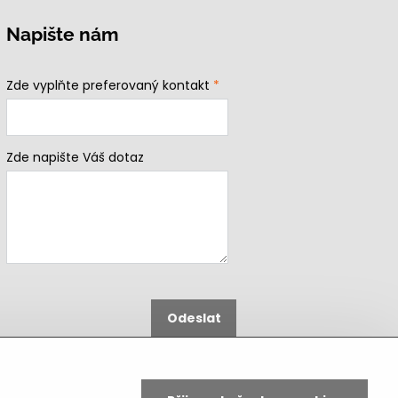
Napište nám
Zde vyplňte preferovaný kontakt
*
Zde napište Váš dotaz
Odeslat
B2b podmínky pro registrované
partnery