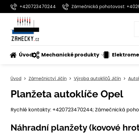
+420723470244
Zámečnická pohotovost: +40
Úvod
Mechanické produkty
Elektrome
Úvod
Zámečnictví Jičín
Výroba autoklíčů Jičín
Auto
Planžeta autoklíče Opel
Rychlé kontakty: +420723470244; Zámečnická pohot
Náhradní planžety (kovové hrot