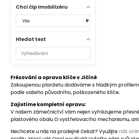
Chci čip imobilizéru
Hledat text
Prohledat
výsledky
filtru
fulltextem
Frézování a oprava klíče v Jičíně
Zakoupenou planžetu dodáváme s hladkým profilem (be
podle vašeho původního, poškozeného klíče.
Zajistíme kompletní opravu:
V našem zámečnictví vám nejen vyfrézujeme přesné 
plastového obalu či vystřelovacího mechanismu, aniž
Nechcete u nás na prodejně čekat? Využijte
náš onl
profilu, který váš Opel používá? Vyfoťte nám svůj st