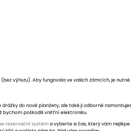
z výřezu). Aby fungovala ve vašich zámcích, je nutné ji
drážky do nové planžety, ale také ji odborně namontuj
 bychom poškodili vnitřní elektroniku.
ine rezervační systém
a vyberte si čas, který vám nejlépe 
arý klíč a pošlete nám ho. Rád vám poradím: