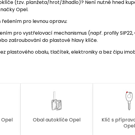
líče (tzv. planžeta/hrot/žihadlo)? Není nutné hned kupo
značky Opel.
 řešením pro levnou opravu:
ním pro vystřelovací mechanismus (např. profily SIP22, 
ebo zašroubování do plastové hlavy klíče.
z plastového obalu, tlačítek, elektroniky a bez čipu imobi
e Opel
Obal autoklíče Opel
Klíč s příprav
Opel