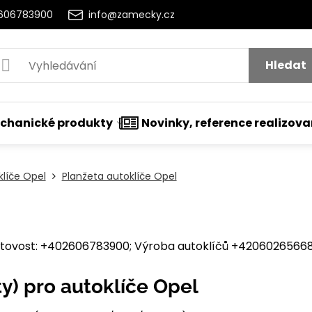
2606783900
info@zamecky.cz
Hledat
chanické produkty
Novinky, reference realizov
klíče Opel
Planžeta autoklíče Opel
ovost: +402606783900; Výroba autoklíčů +420602656684
y) pro autoklíče Opel