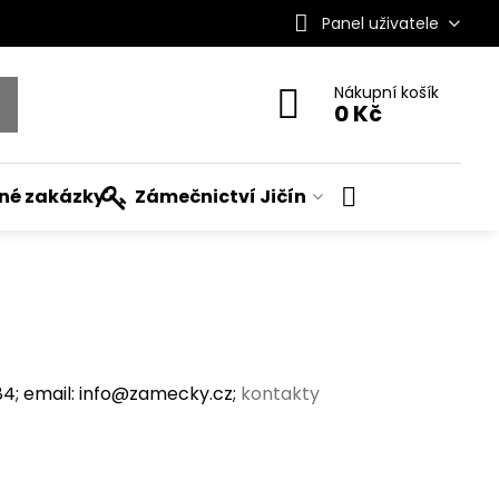
Panel uživatele
Nákupní košík
0 Kč
ané zakázky
Zámečnictví Jičín
; email: info@zamecky.cz;
kontakty