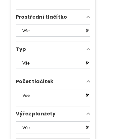
Prostřední tlačítko
Typ
Počet tlačítek
Výřez planžety