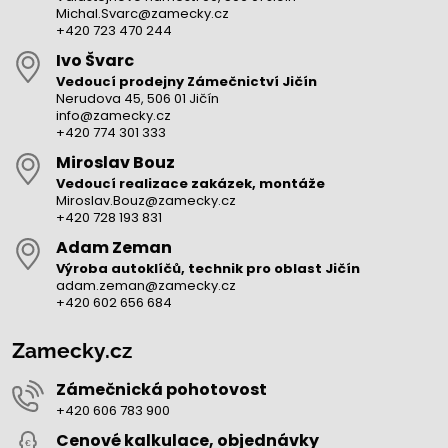
Michal.Svarc@zamecky.cz
+420 723 470 244
Ivo Švarc
Vedoucí prodejny Zámečnictví Jičín
Nerudova 45, 506 01 Jičín
info@zamecky.cz
+420 774 301 333
Miroslav Bouz
Vedoucí realizace zakázek, montáže
Miroslav.Bouz@zamecky.cz
+420 728 193 831
Adam Zeman
Výroba autoklíčů, technik pro oblast Jičín
adam.zeman@zamecky.cz
+420 602 656 684
Zamecky.cz
Zámečnická pohotovost
+420 606 783 900
Cenové kalkulace, objednávky