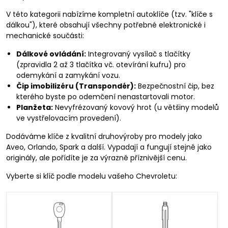
V této kategorii nabízíme kompletní autoklíče (tzv. "klíče s
dálkou"), které obsahují všechny potřebné elektronické i
mechanické součásti:
Dálkové ovládání:
Integrovaný vysílač s tlačítky
(zpravidla 2 až 3 tlačítka vč. otevírání kufru) pro
odemykání a zamykání vozu.
Čip imobilizéru (Transpondér):
Bezpečnostní čip, bez
kterého byste po odemčení nenastartovali motor.
Planžeta:
Nevyfrézovaný kovový hrot (u většiny modelů
ve vystřelovacím provedení).
Dodáváme klíče z kvalitní druhovýroby pro modely jako
Aveo, Orlando, Spark a další. Vypadají a fungují stejně jako
originály, ale pořídíte je za výrazně příznivější cenu.
Vyberte si klíč podle modelu vašeho Chevroletu: