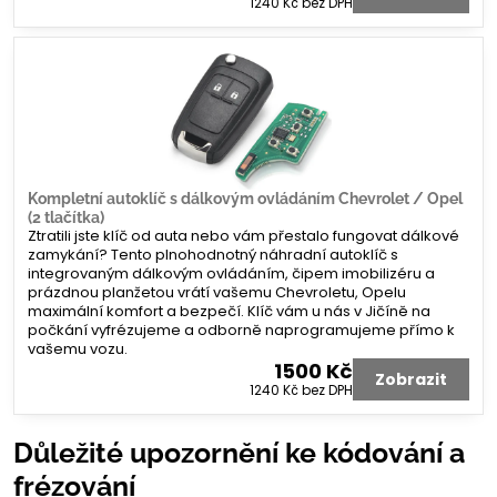
1240 Kč
bez DPH
Kompletní autoklíč s dálkovým ovládáním Chevrolet / Opel
(2 tlačítka)
Ztratili jste klíč od auta nebo vám přestalo fungovat dálkové
zamykání? Tento plnohodnotný náhradní autoklíč s
integrovaným dálkovým ovládáním, čipem imobilizéru a
prázdnou planžetou vrátí vašemu Chevroletu, Opelu
maximální komfort a bezpečí. Klíč vám u nás v Jičíně na
počkání vyfrézujeme a odborně naprogramujeme přímo k
vašemu vozu.
1500 Kč
Zobrazit
1240 Kč
bez DPH
Důležité upozornění ke kódování a
frézování