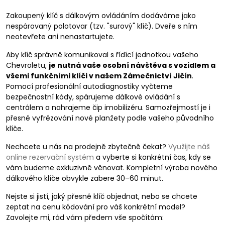
Zakoupený klíč s dálkovým ovládáním dodáváme jako
nespárovaný polotovar (tzv. "surový" klíč). Dveře s ním
neotevřete ani nenastartujete.
Aby klíč správně komunikoval s řídící jednotkou vašeho
Chevroletu,
je nutná vaše osobní návštěva s vozidlem a
všemi funkčními klíči v našem Zámečnictví Jičín
.
Pomocí profesionální autodiagnostiky vyčteme
bezpečnostní kódy, spárujeme dálkové ovládání s
centrálem a nahrajeme čip imobilizéru. Samozřejmostí je i
přesné vyfrézování nové planžety podle vašeho původního
klíče.
Nechcete u nás na prodejně zbytečně čekat?
Využijte náš
online rezervační systém
a vyberte si konkrétní čas, kdy se
vám budeme exkluzivně věnovat. Kompletní výroba nového
dálkového klíče obvykle zabere 30–60 minut.
Nejste si jistí, jaký přesně klíč objednat, nebo se chcete
zeptat na cenu kódování pro váš konkrétní model?
Zavolejte mi, rád vám předem vše spočítám: