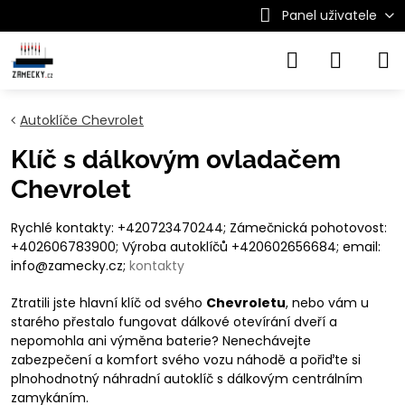
Panel uživatele
Autoklíče Chevrolet
Klíč s dálkovým ovladačem
Chevrolet
Rychlé kontakty: +420723470244; Zámečnická pohotovost:
+402606783900; Výroba autoklíčů +420602656684; email:
info@zamecky.cz;
kontakty
Ztratili jste hlavní klíč od svého
Chevroletu
, nebo vám u
starého přestalo fungovat dálkové otevírání dveří a
nepomohla ani výměna baterie? Nenechávejte
zabezpečení a komfort svého vozu náhodě a pořiďte si
plnohodnotný náhradní autoklíč s dálkovým centrálním
zamykáním.