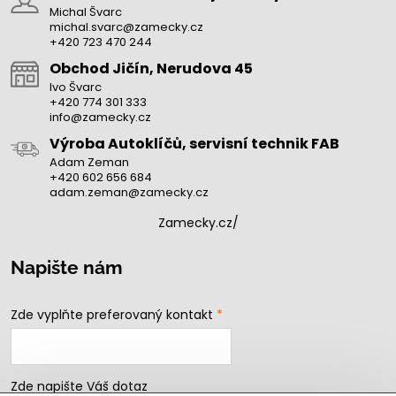
Michal Švarc
michal.svarc@zamecky.cz
+420 723 470 244
Obchod Jičín, Nerudova 45
Ivo Švarc
+420 774 301 333
info@zamecky.cz
Výroba Autoklíčů, servisní technik FAB
Adam Zeman
+420 602 656 684
adam.zeman@zamecky.cz
Zamecky.cz/
Napište nám
Zde vyplňte preferovaný kontakt
*
Zde napište Váš dotaz