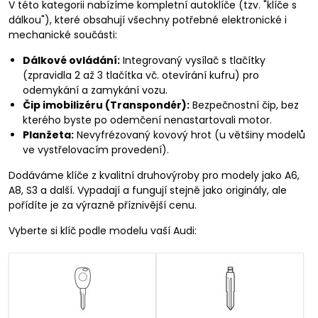
V této kategorii nabízíme kompletní autoklíče (tzv. "klíče s
dálkou"), které obsahují všechny potřebné elektronické i
mechanické součásti:
Dálkové ovládání:
Integrovaný vysílač s tlačítky
(zpravidla 2 až 3 tlačítka vč. otevírání kufru) pro
odemykání a zamykání vozu.
Čip imobilizéru (Transpondér):
Bezpečnostní čip, bez
kterého byste po odemčení nenastartovali motor.
Planžeta:
Nevyfrézovaný kovový hrot (u většiny modelů
ve vystřelovacím provedení).
Dodáváme klíče z kvalitní druhovýroby pro modely jako A6,
A8, S3 a další. Vypadají a fungují stejně jako originály, ale
pořídíte je za výrazně příznivější cenu.
Vyberte si klíč podle modelu vaší Audi: