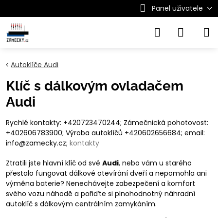
Panel uživatele
Autoklíče Audi
Klíč s dálkovým ovladačem
Audi
Rychlé kontakty: +420723470244; Zámečnická pohotovost:
+402606783900; Výroba autoklíčů +420602656684; email:
info@zamecky.cz;
kontakty
Ztratili jste hlavní klíč od své
Audi
, nebo vám u starého
přestalo fungovat dálkové otevírání dveří a nepomohla ani
výměna baterie? Nenechávejte zabezpečení a komfort
svého vozu náhodě a pořiďte si plnohodnotný náhradní
autoklíč s dálkovým centrálním zamykáním.