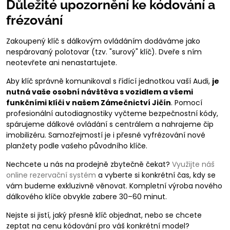
Důležité upozornění ke kódování a
frézování
Zakoupený klíč s dálkovým ovládáním dodáváme jako
nespárovaný polotovar (tzv. "surový" klíč). Dveře s ním
neotevřete ani nenastartujete.
Aby klíč správně komunikoval s řídící jednotkou vaší Audi,
je
nutná vaše osobní návštěva s vozidlem a všemi
funkčními klíči v našem Zámečnictví Jičín
. Pomocí
profesionální autodiagnostiky vyčteme bezpečnostní kódy,
spárujeme dálkové ovládání s centrálem a nahrajeme čip
imobilizéru. Samozřejmostí je i přesné vyfrézování nové
planžety podle vašeho původního klíče.
Nechcete u nás na prodejně zbytečně čekat?
Využijte náš
online rezervační systém
a vyberte si konkrétní čas, kdy se
vám budeme exkluzivně věnovat. Kompletní výroba nového
dálkového klíče obvykle zabere 30–60 minut.
Nejste si jistí, jaký přesně klíč objednat, nebo se chcete
zeptat na cenu kódování pro váš konkrétní model?