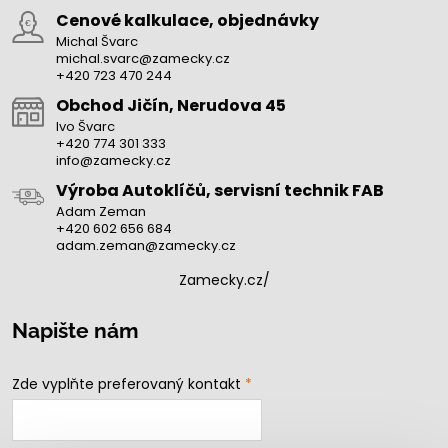
Cenové kalkulace, objednávky
Michal Švarc
michal.svarc@zamecky.cz
+420 723 470 244
Obchod Jičín, Nerudova 45
Ivo Švarc
+420 774 301 333
info@zamecky.cz
Výroba Autoklíčů, servisní technik FAB
Adam Zeman
+420 602 656 684
adam.zeman@zamecky.cz
Zamecky.cz/
Napište nám
Zde vyplňte preferovaný kontakt
*