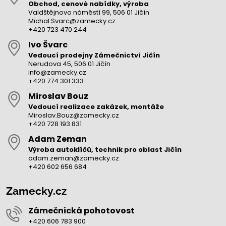
Obchod, cenové nabídky, výroba
Valdštějnovo náměstí 99, 506 01 Jičín
Michal.Svarc@zamecky.cz
+420 723 470 244
Ivo Švarc
Vedoucí prodejny Zámečnictví Jičín
Nerudova 45, 506 01 Jičín
info@zamecky.cz
+420 774 301 333
Miroslav Bouz
Vedoucí realizace zakázek, montáže
Miroslav.Bouz@zamecky.cz
+420 728 193 831
Adam Zeman
Výroba autoklíčů, technik pro oblast Jičín
adam.zeman@zamecky.cz
+420 602 656 684
Zamecky.cz
Zámečnická pohotovost
+420 606 783 900