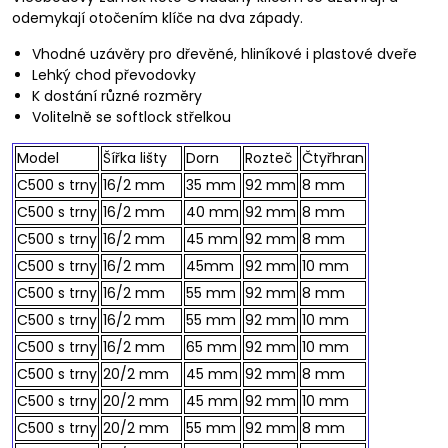
odemykají otočením klíče na dva západy.
Vhodné uzávěry pro dřevěné, hliníkové i plastové dveře
Lehký chod převodovky
K dostání různé rozměry
Volitelně se softlock střelkou
Model
Šířka lišty
Dorn
Rozteč
Čtyřhran
C500 s trny
16/2 mm
35 mm
92 mm
8 mm
C500 s trny
16/2 mm
40 mm
92 mm
8 mm
C500 s trny
16/2 mm
45 mm
92 mm
8 mm
C500 s trny
16/2 mm
45mm
92 mm
10 mm
C500 s trny
16/2 mm
55 mm
92 mm
8 mm
C500 s trny
16/2 mm
55 mm
92 mm
10 mm
C500 s trny
16/2 mm
65 mm
92 mm
10 mm
C500 s trny
20/2 mm
45 mm
92 mm
8 mm
C500 s trny
20/2 mm
45 mm
92 mm
10 mm
C500 s trny
20/2 mm
55 mm
92 mm
8 mm