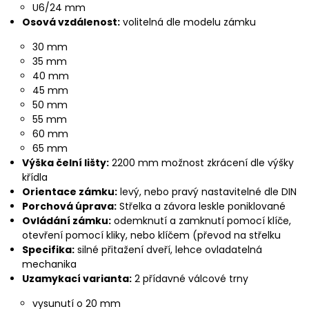
U6/24 mm
Osová vzdálenost:
volitelná dle modelu zámku
30 mm
35 mm
40 mm
45 mm
50 mm
55 mm
60 mm
65 mm
Výška čelní lišty:
2200 mm možnost zkrácení dle výšky
křídla
Orientace zámku:
levý, nebo pravý nastavitelné dle DIN
Porchová úprava:
Střelka a závora leskle poniklované
Ovládání zámku:
odemknutí a zamknutí pomocí klíče,
otevření pomocí kliky, nebo klíčem (převod na střelku
Specifika:
silné přitažení dveří, lehce ovladatelná
mechanika
Uzamykací varianta:
2 přídavné válcové trny
vysunutí o 20 mm