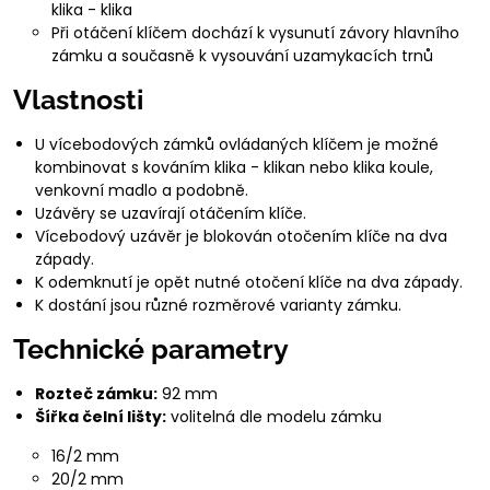
klika - klika
Při otáčení klíčem dochází k vysunutí závory hlavního
zámku a současně k vysouvání uzamykacích trnů
Vlastnosti
U vícebodových zámků ovládaných klíčem je možné
kombinovat s kováním klika - klikan nebo klika koule,
venkovní madlo a podobně.
Uzávěry se uzavírají otáčením klíče.
Vícebodový uzávěr je blokován otočením klíče na dva
západy.
K odemknutí je opět nutné otočení klíče na dva západy.
K dostání jsou různé rozměrové varianty zámku.
Technické parametry
Rozteč zámku:
92 mm
Šířka čelní lišty:
volitelná dle modelu zámku
16/2 mm
20/2 mm