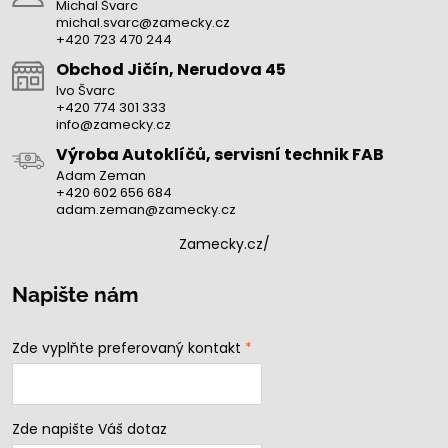
Michal Švarc
michal.svarc@zamecky.cz
+420 723 470 244
Obchod Jičín, Nerudova 45
Ivo Švarc
+420 774 301 333
info@zamecky.cz
Výroba Autoklíčů, servisní technik FAB
Adam Zeman
+420 602 656 684
adam.zeman@zamecky.cz
Zamecky.cz/
Napište nám
Zde vyplňte preferovaný kontakt
*
Zde napište Váš dotaz