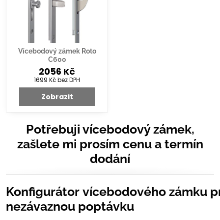
Vícebodový zámek Roto
C600
2056 Kč
1699 Kč
bez DPH
Zobrazit
Potřebuji vícebodový zámek,
zašlete mi prosím cenu a termín
dodání
Konfigurátor vícebodového zámku p
nezávaznou poptávku