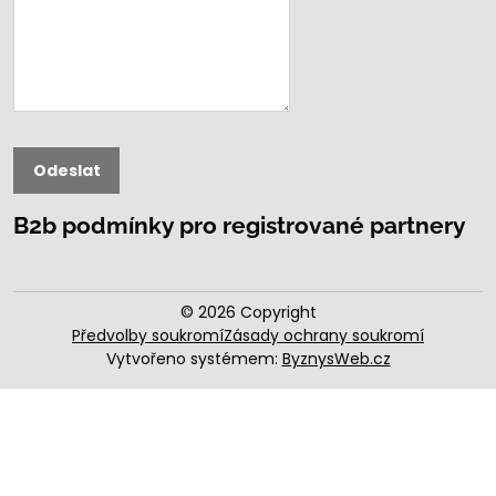
Odeslat
B2b podmínky pro registrované partnery
©
2026
Copyright
Předvolby soukromí
Zásady ochrany soukromí
Vytvořeno systémem:
ByznysWeb.cz