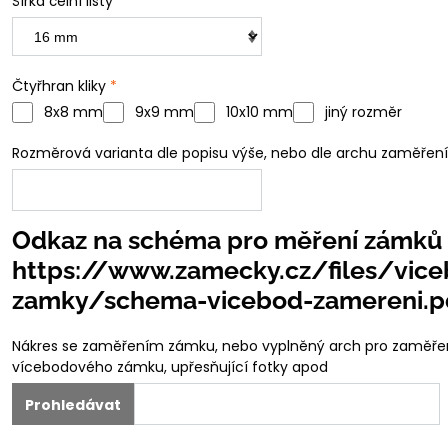
Šířka čelní lišty
*
Čtyřhran kliky
*
8x8 mm
9x9 mm
10x10 mm
jiný rozměr
Rozměrová varianta dle popisu výše, nebo dle archu zaměření
Odkaz na schéma pro měření zámků
https://www.zamecky.cz/files/vic
zamky/schema-vicebod-zamereni.p
Nákres se zaměřením zámku, nebo vyplněný arch pro zaměře
vícebodového zámku, upřesňující fotky apod