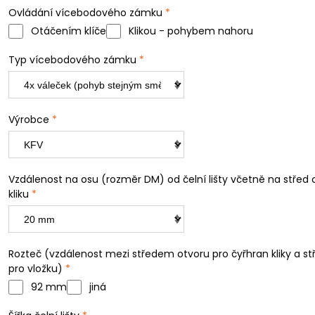
Ovládání vícebodového zámku
*
Otáčením klíče
Klikou - pohybem nahoru
Typ vícebodového zámku
*
Výrobce
*
Vzdálenost na osu (rozměr DM) od čelní lišty včetně na střed 
kliku
*
Rozteč (vzdálenost mezi středem otvoru pro čyřhran kliky a s
pro vložku)
*
92 mm
jiná