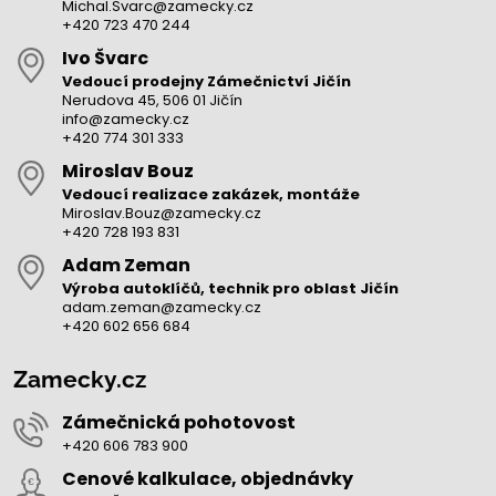
Michal.Svarc@zamecky.cz
+420 723 470 244
Ivo Švarc
Vedoucí prodejny Zámečnictví Jičín
Nerudova 45, 506 01 Jičín
info@zamecky.cz
+420 774 301 333
Miroslav Bouz
Vedoucí realizace zakázek, montáže
Miroslav.Bouz@zamecky.cz
+420 728 193 831
Adam Zeman
Výroba autoklíčů, technik pro oblast Jičín
adam.zeman@zamecky.cz
+420 602 656 684
Zamecky.cz
Zámečnická pohotovost
+420 606 783 900
Cenové kalkulace, objednávky