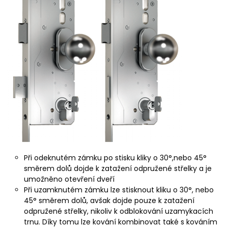
Při odeknutém zámku po stisku kliky o 30°,nebo 45°
směrem dolů dojde k zatažení odpružené střelky a je
umožněno otevření dveří
Při uzamknutém zámku lze stisknout kliku o 30°, nebo
45° směrem dolů, avšak dojde pouze k zatažení
odpružené střelky, nikoliv k odblokování uzamykacích
trnu. Díky tomu lze kování kombinovat také s kováním