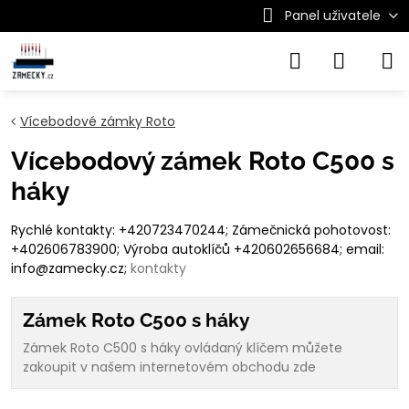
Panel uživatele
Vícebodové zámky Roto
Vícebodový zámek Roto C500 s
háky
Rychlé kontakty: +420723470244; Zámečnická pohotovost:
+402606783900; Výroba autoklíčů +420602656684; email:
info@zamecky.cz;
kontakty
Zámek Roto C500 s háky
Zámek Roto C500 s háky ovládaný klíčem můžete
zakoupit v našem internetovém obchodu zde