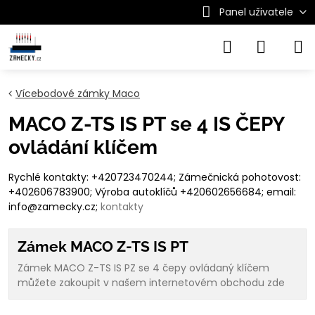
Panel uživatele
Vícebodové zámky Maco
MACO Z-TS IS PT se 4 IS ČEPY
ovládání klíčem
Rychlé kontakty: +420723470244; Zámečnická pohotovost:
+402606783900; Výroba autoklíčů +420602656684; email:
info@zamecky.cz;
kontakty
Zámek MACO Z-TS IS PT
Zámek MACO Z-TS IS PZ se 4 čepy ovládaný klíčem
můžete zakoupit v našem internetovém obchodu zde