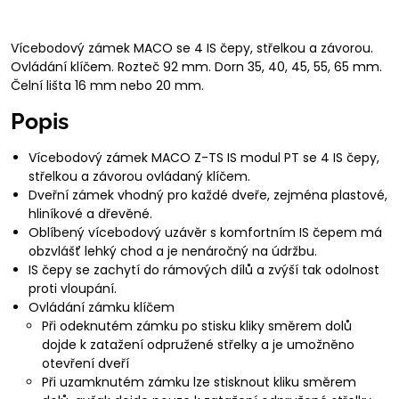
Vícebodový zámek MACO se 4 IS čepy, střelkou a závorou.
Ovládání klíčem. Rozteč 92 mm. Dorn 35, 40, 45, 55, 65 mm.
Čelní lišta 16 mm nebo 20 mm.
Popis
Vícebodový zámek MACO Z-TS IS modul PT se 4 IS čepy,
střelkou a závorou ovládaný klíčem.
Dveřní zámek vhodný pro každé dveře, zejména plastové,
hliníkové a dřevěné.
Oblíbený vícebodový uzávěr s komfortním IS čepem má
obzvlášť lehký chod a je nenáročný na údržbu.
IS čepy se zachytí do rámových dílů a zvýší tak odolnost
proti vloupání.
Ovládání zámku klíčem
Při odeknutém zámku po stisku kliky směrem dolů
dojde k zatažení odpružené střelky a je umožněno
otevření dveří
Při uzamknutém zámku lze stisknout kliku směrem