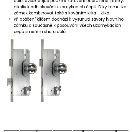
dolů, avšak dojde pouze k zatažení odpružené střelky,
nikoliv k odblokování uzamykacích čepů. Díky tomu lze
zámek kombinovat také s kováním klika - klika
Při otáčení klíčem dochází k vysunutí závory hlavního
zámku a současně k posouvání všech uzamykacích
čepů směřem shora dolů.