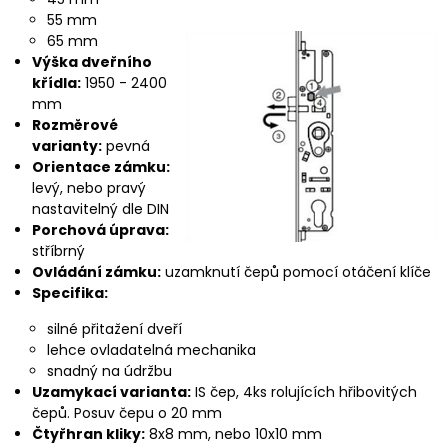
55 mm
65 mm
Výška dveřního
křídla:
1950 - 2400
mm
Rozměrové
varianty:
pevná
Orientace zámku:
levý, nebo pravý
nastavitelný dle DIN
Porchová úprava:
stříbrný
Ovládání zámku:
uzamknutí čepů pomocí otáčení klíče
Specifika:
silné přitažení dveří
lehce ovladatelná mechanika
snadný na údržbu
Uzamykací varianta:
IS čep, 4ks rolujících hřibovitých
čepů. Posuv čepu o 20 mm
Čtyřhran kliky:
8x8 mm, nebo 10x10 mm