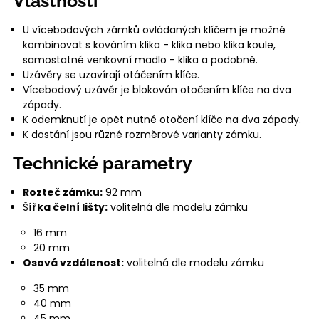
Vlastnosti
U vícebodových zámků ovládaných klíčem je možné
kombinovat s kováním klika - klika nebo klika koule,
samostatné venkovní madlo - klika a podobně.
Uzávěry se uzavírají otáčením klíče.
Vícebodový uzávěr je blokován otočením klíče na dva
západy.
K odemknutí je opět nutné otočení klíče na dva západy.
K dostání jsou různé rozměrové varianty zámku.
Technické parametry
Rozteč zámku:
92 mm
Š
ířka čelní lišty:
volitelná dle modelu zámku
16 mm
20 mm
Osová vzdálenost:
volitelná dle modelu zámku
35 mm
40 mm
45 mm