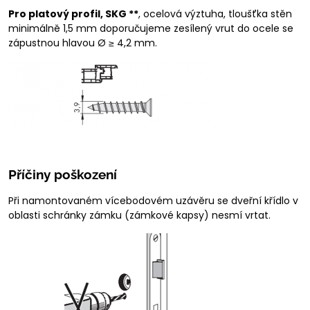
Pro platový profil, SKG **
, ocelová výztuha, tloušťka stěn
minimálně 1,5 mm doporučujeme zesílený vrut do ocele se
zápustnou hlavou Ø ≥ 4,2 mm.
Příčiny poškození
Při namontovaném vícebodovém uzávěru se dveřní křídlo v
oblasti schránky zámku (zámkové kapsy) nesmí vrtat.