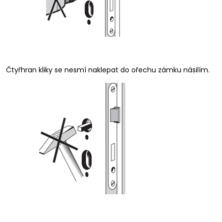
Čtyřhran kliky se nesmí naklepat do ořechu zámku násilím.