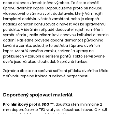
nebo dokonce zámek jiného výrobce. To často obnáší
úpravu dveřních kapes. Doporučujeme proto při nákupu
vícebodového zámku zvolit dodatavele, který Vám zajití
kompletní dodávku včetně zaměření, nebo je alespoň
nadálku ochoten konzultovat a navést Vás ke správnému
porduktu. V ideálním případě dodavatel zajistí zaměření,
výměr zámku, zašle zákazníkovi cenovou kalkulaci a termín
dodání. Následně provede dodání, demontáž původního
kování a zámku, pokud je to potřeba i úpravu dveřních
kapes. Montáž nového zámku, seřízení a úpravy na
protikusech v zárubni a seřízení pantů. Takto servisované
dveře jsou zárukou dlouhodobé správné funkce.
Zejména dbejte na správné seřízení přítlaku dveřního křídla
z důvodu tepelné izolace a celkové bezpečnosti.
Doporčený spojovací materiál
Pro hliníkový profil, SKG **,
tloušťka stěn minimálně 2
mm doporučujeme TEX vruty se zápustnou hlavou Ø ≥ 4,8