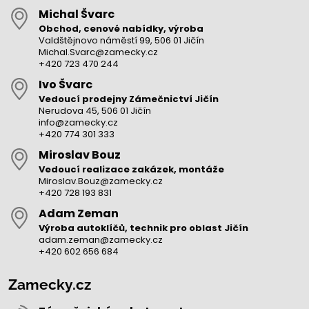
Michal Švarc
Obchod, cenové nabídky, výroba
Valdštějnovo náměstí 99, 506 01 Jičín
Michal.Svarc@zamecky.cz
+420 723 470 244
Ivo Švarc
Vedoucí prodejny Zámečnictví Jičín
Nerudova 45, 506 01 Jičín
info@zamecky.cz
+420 774 301 333
Miroslav Bouz
Vedoucí realizace zakázek, montáže
Miroslav.Bouz@zamecky.cz
+420 728 193 831
Adam Zeman
Výroba autoklíčů, technik pro oblast Jičín
adam.zeman@zamecky.cz
+420 602 656 684
Zamecky.cz