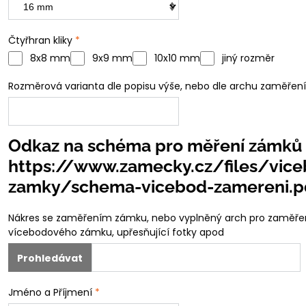
Čtyřhran kliky
*
8x8 mm
9x9 mm
10x10 mm
jiný rozměr
Rozměrová varianta dle popisu výše, nebo dle archu zaměření
Odkaz na schéma pro měření zámků
https://www.zamecky.cz/files/vic
zamky/schema-vicebod-zamereni.p
Nákres se zaměřením zámku, nebo vyplněný arch pro zaměře
vícebodového zámku, upřesňující fotky apod
Jméno a Příjmení
*