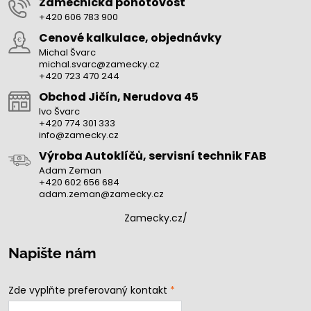
Zámečnická pohotovost
+420 606 783 900
Cenové kalkulace, objednávky
Michal Švarc
michal.svarc@zamecky.cz
+420 723 470 244
Obchod Jičín, Nerudova 45
Ivo Švarc
+420 774 301 333
info@zamecky.cz
Výroba Autoklíčů, servisní technik FAB
Adam Zeman
+420 602 656 684
adam.zeman@zamecky.cz
Zamecky.cz/
Napište nám
Zde vyplňte preferovaný kontakt
*