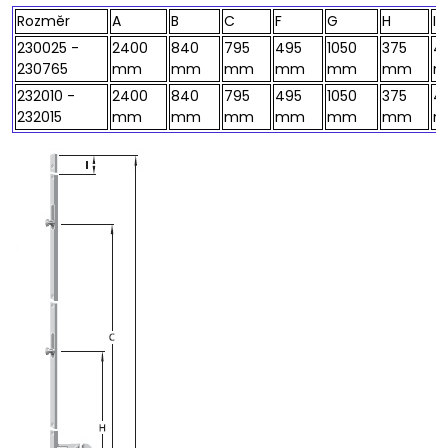
Rozměr
A
B
C
F
G
H
I
230025 -
2400
840
795
495
1050
375
4
230765
mm
mm
mm
mm
mm
mm
m
232010 -
2400
840
795
495
1050
375
4
232015
mm
mm
mm
mm
mm
mm
m