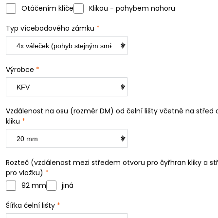
Otáčením klíče
Klikou - pohybem nahoru
Typ vícebodového zámku
*
Výrobce
*
Vzdálenost na osu (rozměr DM) od čelní lišty včetně na střed 
kliku
*
Rozteč (vzdálenost mezi středem otvoru pro čyřhran kliky a s
pro vložku)
*
92 mm
jiná
Šířka čelní lišty
*