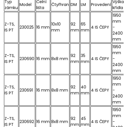
Typ
Čelní
Výška
Model
Čtyřhran
DM
LM
Provedení
zámku
lišta
křídla
1950
mm
Z-TS,
10x10
92
65
230025
16 mm
4 IS ČEPY
-
IS PT
mm
mm
mm
2400
mm
1950
mm
Z-TS,
92
35
230690
16 mm
8x8 mm
4 IS ČEPY
-
IS PT
mm
mm
2400
mm
1950
mm
Z-TS,
92
40
230691
16 mm
8x8 mm
4 IS ČEPY
-
IS PT
mm
mm
2400
mm
1950
mm
Z-TS,
92
45
230692
16 mm
8x8 mm
4 IS ČEPY
-
IS PT
mm
mm