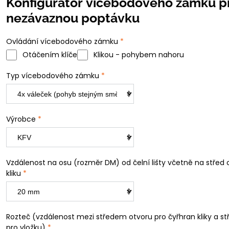
Konfigurátor vícebodového zámku p
nezávaznou poptávku
Ovládání vícebodového zámku
*
Otáčením klíče
Klikou - pohybem nahoru
Typ vícebodového zámku
*
Výrobce
*
Vzdálenost na osu (rozměr DM) od čelní lišty včetně na střed 
kliku
*
Rozteč (vzdálenost mezi středem otvoru pro čyřhran kliky a s
pro vložku)
*