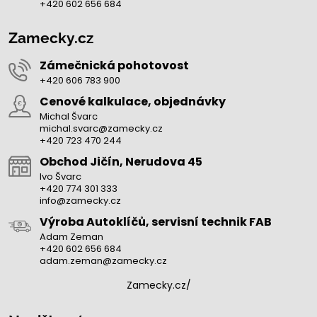
+420 602 656 684
Zamecky.cz
Zámečnická pohotovost
+420 606 783 900
Cenové kalkulace, objednávky
Michal Švarc
michal.svarc@zamecky.cz
+420 723 470 244
Obchod Jičín, Nerudova 45
Ivo Švarc
+420 774 301 333
info@zamecky.cz
Výroba Autoklíčů, servisní technik FAB
Adam Zeman
+420 602 656 684
adam.zeman@zamecky.cz
Zamecky.cz/