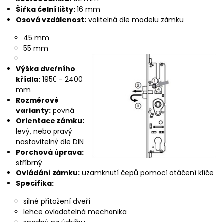
Šířka čelní lišty:
16 mm
Osová vzdálenost:
volitelná dle modelu zámku
45 mm
55 mm
Výška dveřního
křídla:
1950 - 2400
mm
Rozměrové
varianty:
pevná
Orientace zámku:
levý, nebo pravý
nastavitelný dle DIN
Porchová úprava:
stříbrný
Ovládání zámku:
uzamknutí čepů pomocí otáčení klíče
Specifika:
silné přitažení dveří
lehce ovladatelná mechanika