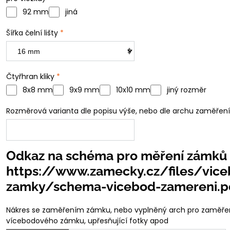
92 mm
jiná
Šířka čelní lišty
*
Čtyřhran kliky
*
8x8 mm
9x9 mm
10x10 mm
jiný rozměr
Rozměrová varianta dle popisu výše, nebo dle archu zaměření
Odkaz na schéma pro měření zámků
https://www.zamecky.cz/files/vic
zamky/schema-vicebod-zamereni.p
Nákres se zaměřením zámku, nebo vyplněný arch pro zaměře
vícebodového zámku, upřesňující fotky apod