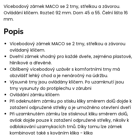
Vícebodový zámek MACO se 2 trny, střelkou a závorou.
Ovládání klíčem. Rozteč 92 mm. Dorn 45 a 55. Čelní lišta 16
mm.
Popis
Vícebodový zámek MACO se 2 trny, střelkou a závorou
ovládaný klíčem.
Dveřní zámek vhodný pro každé dveře, zejména plastové,
hliníkové a dřevěné.
Oblíbený vícebodový uzávěr s komfortními trny má
obzvlášť lehký chod a je nenáročný na údržbu.
Výsuvné trny jsou ovládány klíčem. Po uzamknutí jsou
trny vysunuty do protiplechu v zárubni
Ovládání zámku klíčem
Při odeknutém zámku po stisku kliky směrem dolů dojde k
zatažení odpružené střelky a je umožněno otevření dveří
Při uzamknutém zámku lze stisknout kliku směrem dolů,
avšak dojde pouze k zatažení odpružené střelky, nikoliv k
odblokování uzamykacích trnů. Díky tomu lze zámek
kombinovat také s kováním klika - klika