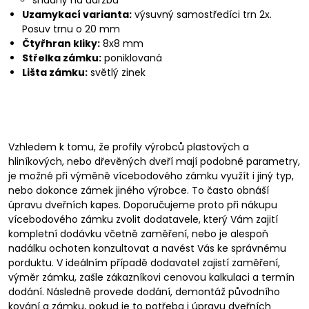
snadný na údržbu
Uzamykací varianta:
výsuvný samostředíci trn 2x.
Posuv trnu o 20 mm
Čtyřhran kliky:
8x8 mm
Střelka zámku:
poniklovaná
Lišta zámku:
světlý zinek
Vzhledem k tomu, že profily výrobců plastových a
hliníkových, nebo dřevěných dveří mají podobné parametry,
je možné při výměně vícebodového zámku využít i jiný typ,
nebo dokonce zámek jiného výrobce. To často obnáší
úpravu dveřních kapes. Doporučujeme proto při nákupu
vícebodového zámku zvolit dodatavele, který Vám zajití
kompletní dodávku včetně zaměření, nebo je alespoň
nadálku ochoten konzultovat a navést Vás ke správnému
porduktu. V ideálním případě dodavatel zajistí zaměření,
výměr zámku, zašle zákazníkovi cenovou kalkulaci a termín
dodání. Následně provede dodání, demontáž původního
kování a zámku, pokud je to potřeba i úpravu dveřních