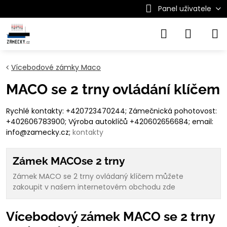
Panel uživatele
Vícebodové zámky Maco
MACO se 2 trny ovládání klíčem
Rychlé kontakty: +420723470244; Zámečnická pohotovost:
+402606783900; Výroba autoklíčů +420602656684; email:
info@zamecky.cz;
kontakty
Zámek MACOse 2 trny
Zámek MACO se 2 trny ovládaný klíčem můžete
zakoupit v našem internetovém obchodu zde
Vícebodový zámek MACO se 2 trny