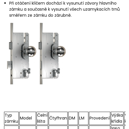
Při otáčení klíčem dochází k vysunutí závory hlavního
zámku a současně k vysunutí všech uzamykacích trnů
směřem ze zámku do zárubně.
Typ
Čelní
Výška
V
Model
Čtyřhran
DM
LM
Provedení
zámku
lišta
křídla
kl