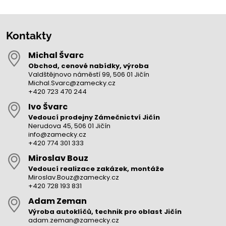
Kontakty
Michal Švarc
Obchod, cenové nabídky, výroba
Valdštějnovo náměstí 99, 506 01 Jičín
Michal.Svarc@zamecky.cz
+420 723 470 244
Ivo Švarc
Vedoucí prodejny Zámečnictví Jičín
Nerudova 45, 506 01 Jičín
info@zamecky.cz
+420 774 301 333
Miroslav Bouz
Vedoucí realizace zakázek, montáže
Miroslav.Bouz@zamecky.cz
+420 728 193 831
Adam Zeman
Výroba autoklíčů, technik pro oblast Jičín
adam.zeman@zamecky.cz