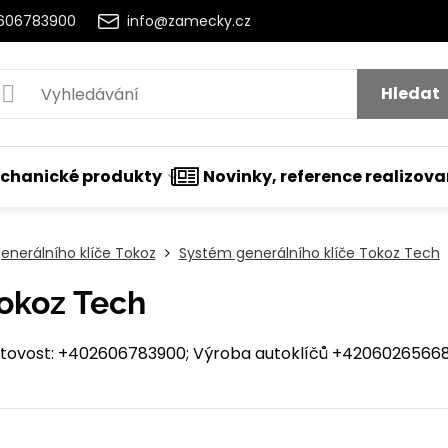
2606783900
info@zamecky.cz
Hledat
chanické produkty
Novinky, reference realizov
enerálního klíče Tokoz
Systém generálního klíče Tokoz Tech
Tokoz Tech
ovost: +402606783900; Výroba autoklíčů +420602656684