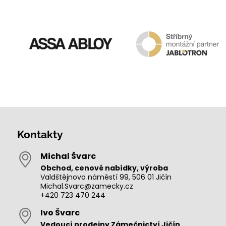
Kontakty
Michal Švarc
Obchod, cenové nabídky, výroba
Valdštějnovo náměstí 99, 506 01 Jičín
Michal.Svarc@zamecky.cz
+420 723 470 244
Ivo Švarc
Vedoucí prodejny Zámečnictví Jičín