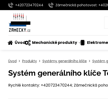
+420723470244
Zámečnická pohotovost: +40
Úvod
Mechanické produkty
Elektrome
Úvod
Produkty
Systémy generálního klíče
Systém g
Systém generálního klíče 
Rychlé kontakty: +420723470244; Zámečnická pohot