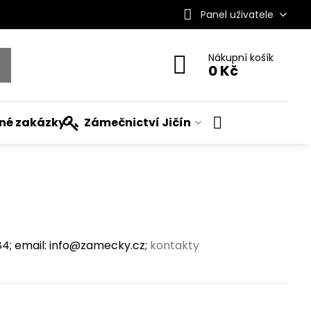
Panel uživatele
Nákupní košík
0 Kč
ané zakázky
Zámečnictví Jičín
; email: info@zamecky.cz;
kontakty