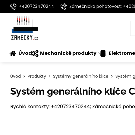
+420723470244
Zámečnická pohotovost: +40
Úvod
Mechanické produkty
Elektrome
Úvod
Produkty
Systémy generálního klíče
Systém ge
Systém generálního klíče 
Rychlé kontakty: +420723470244; Zámečnická pohot