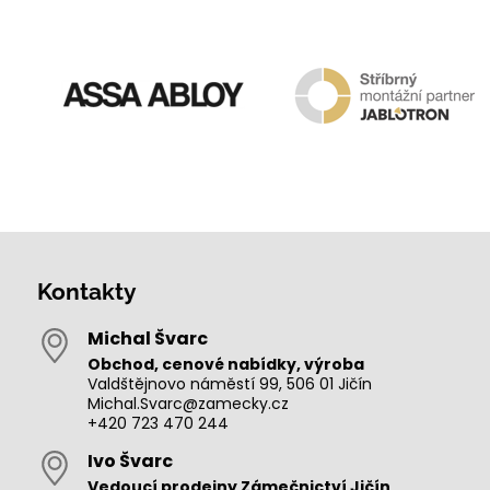
Kontakty
Michal Švarc
Obchod, cenové nabídky, výroba
Valdštějnovo náměstí 99, 506 01 Jičín
Michal.Svarc@zamecky.cz
+420 723 470 244
Ivo Švarc
Vedoucí prodejny Zámečnictví Jičín