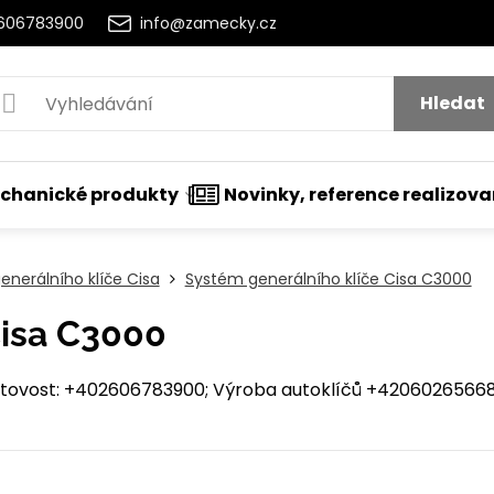
2606783900
info@zamecky.cz
Hledat
chanické produkty
Novinky, reference realizov
nerálního klíče Cisa
Systém generálního klíče Cisa C3000
Cisa C3000
ovost: +402606783900; Výroba autoklíčů +420602656684