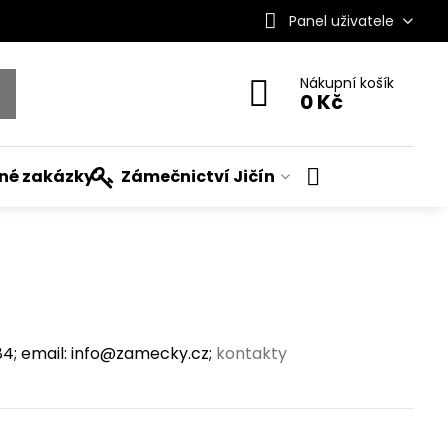
Panel uživatele
Nákupní košík
0 Kč
ané zakázky
Zámečnictví Jičín
; email: info@zamecky.cz;
kontakty