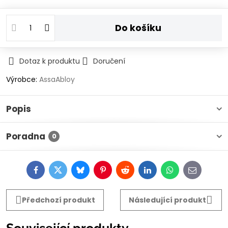
Do košíku
Dotaz k produktu
Doručení
Výrobce:
AssaAbloy
Popis
Poradna
0
Facebook
Twitter
Bluesky
Pinterest
Reddit
LinkedIn
WhatsApp
E-
mail
Předchozí produkt
Následující produkt