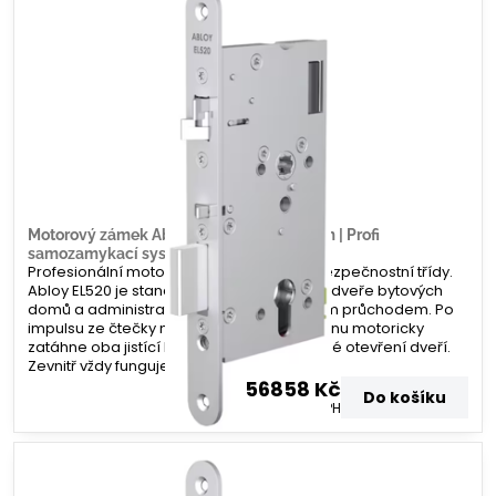
Motorový zámek Abloy EL520 – 80/20mm | Profi
samozamykací systém | Zamecky.cz
Profesionální motorový zámek nejvyšší bezpečnostní třídy.
Abloy EL520 je standardem pro vchodové dveře bytových
domů a administrativních budov s vysokým průchodem. Po
impulsu ze čtečky nebo domovního telefonu motoricky
zatáhne oba jistící body, čímž umožní volné otevření dveří.
Zevnitř vždy funguje paniková funkce.
56858 Kč
Do košíku
46990 Kč
bez DPH