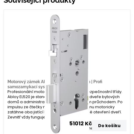
Související produkty
Motorový zámek Abloy EL520 – 55/20mm | Profi
samozamykací systém | Zamecky.cz
Profesionální motorový zámek nejvyšší bezpečnostní třídy.
Abloy EL520 je standardem pro vchodové dveře bytových
domů a administrativních budov s vysokým průchodem. Po
impulsu ze čtečky nebo domovního telefonu motoricky
zatáhne oba jistící body, čímž umožní volné otevření dveří.
Zevnitř vždy funguje paniková funkce.
51012 Kč
Do košíku
42159 Kč
bez DPH