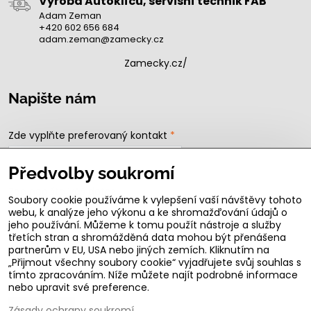
Výroba Autoklíčů, servisní technik FAB
Adam Zeman
+420 602 656 684
adam.zeman@zamecky.cz
Zamecky.cz/
Napište nám
Zde vyplňte preferovaný kontakt
*
Předvolby soukromí
Zde napište Váš dotaz
Soubory cookie používáme k vylepšení vaší návštěvy tohoto
webu, k analýze jeho výkonu a ke shromažďování údajů o
jeho používání. Můžeme k tomu použít nástroje a služby
třetích stran a shromážděná data mohou být přenášena
partnerům v EU, USA nebo jiných zemích. Kliknutím na
„Přijmout všechny soubory cookie“ vyjadřujete svůj souhlas s
tímto zpracováním. Níže můžete najít podrobné informace
nebo upravit své preference.
Zásady ochrany soukromí