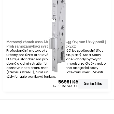
Motorový zámek Assa Abloy EL420 –45/24 mm Úzký profil |
Profi samozamykací systém | Zamecky.cz
Profesionální motorový zámek nejvyšší bezpečnostní třídy
určený pro úzké profilové dveře (hliník, plast). Assa Abloy
EL420 je standardem pro frekventované vchody bytových
domů a administrativních budov. Po impulsu ze čtečky nebo
domovního telefonu motoricky zatáhne oba jistící body
(závoru i střelku), čímž umožní volné otevření dveří. Zevnitř
vždy funguje paniková funkce.
56991 Kč
Do košíku
47100 Kč
bez DPH