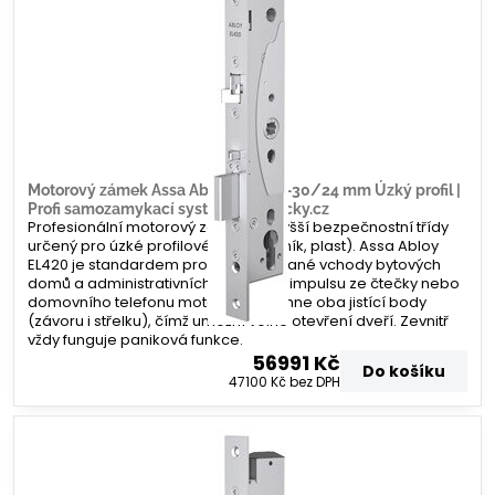
Motorový zámek Assa Abloy EL420 –30/24 mm Úzký profil |
Profi samozamykací systém | Zamecky.cz
Profesionální motorový zámek nejvyšší bezpečnostní třídy
určený pro úzké profilové dveře (hliník, plast). Assa Abloy
EL420 je standardem pro frekventované vchody bytových
domů a administrativních budov. Po impulsu ze čtečky nebo
domovního telefonu motoricky zatáhne oba jistící body
(závoru i střelku), čímž umožní volné otevření dveří. Zevnitř
vždy funguje paniková funkce.
56991 Kč
Do košíku
47100 Kč
bez DPH