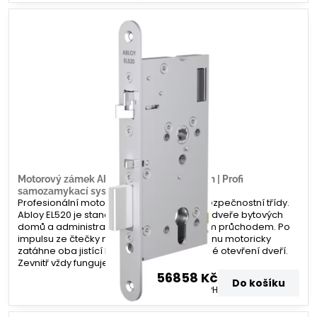
Motorový zámek Abloy EL520 – 60/20mm | Profi
samozamykací systém | Zamecky.cz
Profesionální motorový zámek nejvyšší bezpečnostní třídy.
Abloy EL520 je standardem pro vchodové dveře bytových
domů a administrativních budov s vysokým průchodem. Po
impulsu ze čtečky nebo domovního telefonu motoricky
zatáhne oba jistící body, čímž umožní volné otevření dveří.
Zevnitř vždy funguje paniková funkce.
56858 Kč
Do košíku
46990 Kč
bez DPH