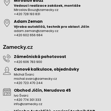
Miroslav Bouz
Vedoucí realizace zakázek, montáže
Miroslav.Bouz@zamecky.cz
+420 728 193 831
Adam Zeman
Výroba autoklíčů, technik pro oblast Jičín
adam.zeman@zamecky.cz
+420 602 656 684
Zamecky.cz
Zámečnická pohotovost
+420 606 783 900
Cenové kalkulace, objednávky
Michal Švarc
michal.svarc@zamecky.cz
+420 723 470 244
Obchod Jičín, Nerudova 45
Ivo Švarc
+420 774 301 333
info@zamecky.cz