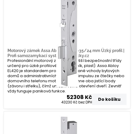
Motorový zámek Assa Abloy EL420 –35/24 mm Úzký profil |
Profi samozamykací systém | Zamecky.cz
Profesionální motorový zámek nejvyšší bezpečnostní třídy
určený pro úzké profilové dveře (hliník, plast). Assa Abloy
EL420 je standardem pro frekventované vchody bytových
domů a administrativních budov. Po impulsu ze čtečky nebo
domovního telefonu motoricky zatáhne oba jistící body
(závoru i střelku), čímž umožní volné otevření dveří. Zevnitř
vždy funguje paniková funkce.
52308 Kč
Do košíku
43230 Kč
bez DPH