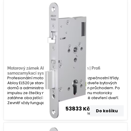
Motorový zámek Abloy EL520 – 65/20mm | Profi
samozamykací systém | Zamecky.cz
Profesionální motorový zámek nejvyšší bezpečnostní třídy.
Abloy EL520 je standardem pro vchodové dveře bytových
domů a administrativních budov s vysokým průchodem. Po
impulsu ze čtečky nebo domovního telefonu motoricky
zatáhne oba jistící body, čímž umožní volné otevření dveří.
Zevnitř vždy funguje paniková funkce.
53833 Kč
Do košíku
44490 Kč
bez DPH