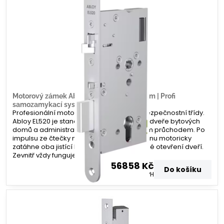
Motorový zámek Abloy EL520 – 100/20mm | Profi
samozamykací systém | Zamecky.cz
Profesionální motorový zámek nejvyšší bezpečnostní třídy.
Abloy EL520 je standardem pro vchodové dveře bytových
domů a administrativních budov s vysokým průchodem. Po
impulsu ze čtečky nebo domovního telefonu motoricky
zatáhne oba jistící body, čímž umožní volné otevření dveří.
Zevnitř vždy funguje paniková funkce.
56858 Kč
Do košíku
46990 Kč
bez DPH