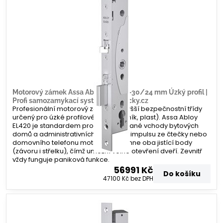
Motorový zámek Assa Abloy EL420 –30/24 mm Úzký profil |
Profi samozamykací systém | Zamecky.cz
Profesionální motorový zámek nejvyšší bezpečnostní třídy
určený pro úzké profilové dveře (hliník, plast). Assa Abloy
EL420 je standardem pro frekventované vchody bytových
domů a administrativních budov. Po impulsu ze čtečky nebo
domovního telefonu motoricky zatáhne oba jistící body
(závoru i střelku), čímž umožní volné otevření dveří. Zevnitř
vždy funguje paniková funkce.
56991 Kč
Do košíku
47100 Kč
bez DPH