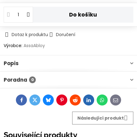
Do košíku
Dotaz k produktu
Doručení
Výrobce:
AssaAbloy
Popis
Poradna
0
Facebook
Twitter
Bluesky
Pinterest
Reddit
LinkedIn
WhatsApp
E-
mail
Následující produkt
Související produkty