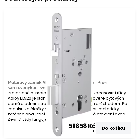
Motorový zámek Abloy EL520 – 60/20mm | Profi
samozamykací systém | Zamecky.cz
Profesionální motorový zámek nejvyšší bezpečnostní třídy.
Abloy EL520 je standardem pro vchodové dveře bytových
domů a administrativních budov s vysokým průchodem. Po
impulsu ze čtečky nebo domovního telefonu motoricky
zatáhne oba jistící body, čímž umožní volné otevření dveří.
Zevnitř vždy funguje paniková funkce.
56858 Kč
Do košíku
46990 Kč
bez DPH