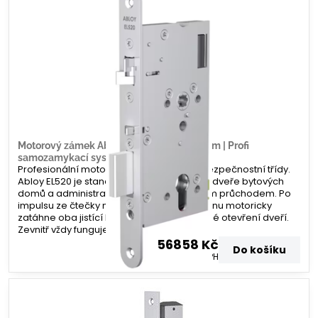
Motorový zámek Abloy EL520 – 100/20mm | Profi
samozamykací systém | Zamecky.cz
Profesionální motorový zámek nejvyšší bezpečnostní třídy.
Abloy EL520 je standardem pro vchodové dveře bytových
domů a administrativních budov s vysokým průchodem. Po
impulsu ze čtečky nebo domovního telefonu motoricky
zatáhne oba jistící body, čímž umožní volné otevření dveří.
Zevnitř vždy funguje paniková funkce.
56858 Kč
Do košíku
46990 Kč
bez DPH