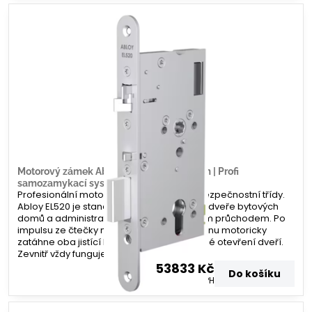
Motorový zámek Abloy EL520 – 65/20mm | Profi
samozamykací systém | Zamecky.cz
Profesionální motorový zámek nejvyšší bezpečnostní třídy.
Abloy EL520 je standardem pro vchodové dveře bytových
domů a administrativních budov s vysokým průchodem. Po
impulsu ze čtečky nebo domovního telefonu motoricky
zatáhne oba jistící body, čímž umožní volné otevření dveří.
Zevnitř vždy funguje paniková funkce.
53833 Kč
Do košíku
44490 Kč
bez DPH