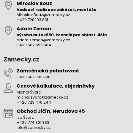
Miroslav Bouz
Vedoucí realizace zakázek, montáže
Miroslav.Bouz@zamecky.cz
+420 728 193 831
Adam Zeman
Výroba autoklíčů, technik pro oblast Jičín
adam.zeman@zamecky.cz
+420 602 656 684
Zamecky.cz
Zámečnická pohotovost
+420 606 783 900
Cenové kalkulace, objednávky
Michal Švarc
michal.svarc@zamecky.cz
+420 723 470 244
Obchod Jičín, Nerudova 45
Ivo Švarc
+420 774 301 333
info@zamecky.cz