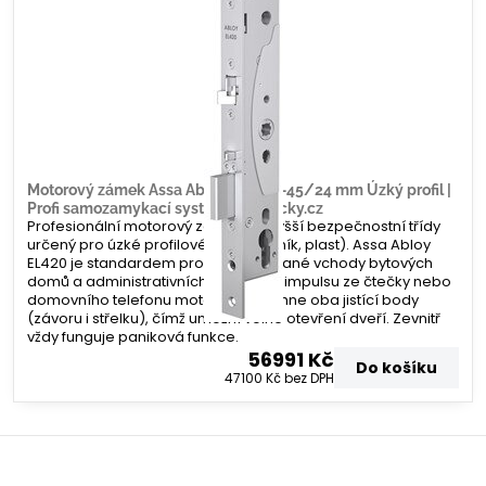
Motorový zámek Assa Abloy EL420 –45/24 mm Úzký profil |
Profi samozamykací systém | Zamecky.cz
Profesionální motorový zámek nejvyšší bezpečnostní třídy
určený pro úzké profilové dveře (hliník, plast). Assa Abloy
EL420 je standardem pro frekventované vchody bytových
domů a administrativních budov. Po impulsu ze čtečky nebo
domovního telefonu motoricky zatáhne oba jistící body
(závoru i střelku), čímž umožní volné otevření dveří. Zevnitř
vždy funguje paniková funkce.
56991 Kč
Do košíku
47100 Kč
bez DPH