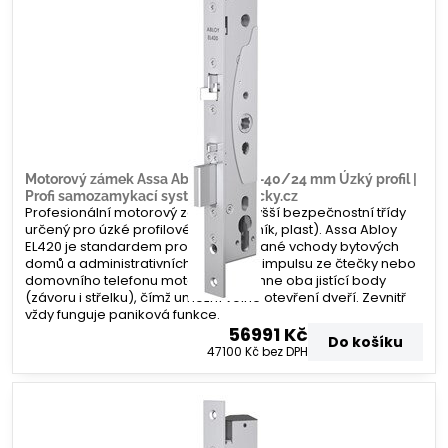
Motorový zámek Assa Abloy EL420 –40/24 mm Úzký profil |
Profi samozamykací systém | Zamecky.cz
Profesionální motorový zámek nejvyšší bezpečnostní třídy
určený pro úzké profilové dveře (hliník, plast). Assa Abloy
EL420 je standardem pro frekventované vchody bytových
domů a administrativních budov. Po impulsu ze čtečky nebo
domovního telefonu motoricky zatáhne oba jistící body
(závoru i střelku), čímž umožní volné otevření dveří. Zevnitř
vždy funguje paniková funkce.
56991 Kč
Do košíku
47100 Kč
bez DPH