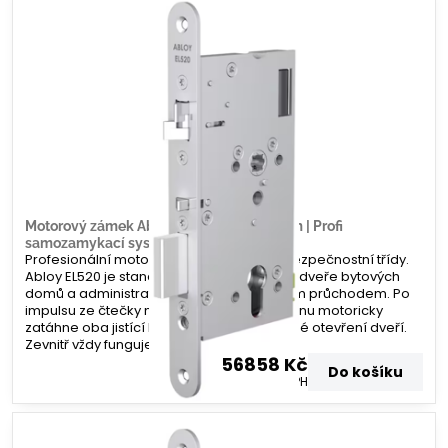
Motorový zámek Abloy EL520 – 80/20mm | Profi
samozamykací systém | Zamecky.cz
Profesionální motorový zámek nejvyšší bezpečnostní třídy.
Abloy EL520 je standardem pro vchodové dveře bytových
domů a administrativních budov s vysokým průchodem. Po
impulsu ze čtečky nebo domovního telefonu motoricky
zatáhne oba jistící body, čímž umožní volné otevření dveří.
Zevnitř vždy funguje paniková funkce.
56858 Kč
Do košíku
46990 Kč
bez DPH