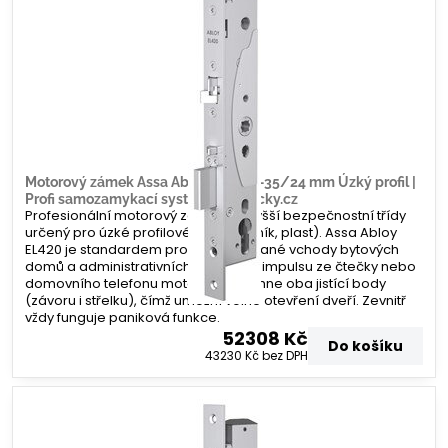
Motorový zámek Assa Abloy EL420 –35/24 mm Úzký profil |
Profi samozamykací systém | Zamecky.cz
Profesionální motorový zámek nejvyšší bezpečnostní třídy
určený pro úzké profilové dveře (hliník, plast). Assa Abloy
EL420 je standardem pro frekventované vchody bytových
domů a administrativních budov. Po impulsu ze čtečky nebo
domovního telefonu motoricky zatáhne oba jistící body
(závoru i střelku), čímž umožní volné otevření dveří. Zevnitř
vždy funguje paniková funkce.
52308 Kč
Do košíku
43230 Kč
bez DPH