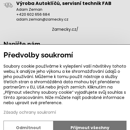
Výroba Autoklíčů, servisní technik FAB
Adam Zeman
+420 602 656 684
adam.zeman@zamecky.cz
Zamecky.cz/
Napište nám
Předvolby soukromí
Zde vyplňte preferovaný kontakt
*
Soubory cookie používáme k vylepšení vaší návštěvy tohoto
webu, k analýze jeho výkonu a ke shromažďování údajů o
jeho používání. Můžeme k tomu použít nástroje a služby
třetích stran a shromážděná data mohou být přenášena
Zde napište Váš dotaz
partnerům v EU, USA nebo jiných zemích. Kliknutím na
„Přijmout všechny soubory cookie“ vyjadřujete svůj souhlas s
tímto zpracováním. Níže můžete najít podrobné informace
nebo upravit své preference.
Zásady ochrany soukromí
Odmítnout
Přijmout všechny