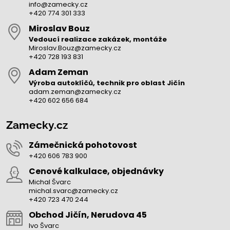
info@zamecky.cz
+420 774 301 333
Miroslav Bouz
Vedoucí realizace zakázek, montáže
Miroslav.Bouz@zamecky.cz
+420 728 193 831
Adam Zeman
Výroba autoklíčů, technik pro oblast Jičín
adam.zeman@zamecky.cz
+420 602 656 684
Zamecky.cz
Zámečnická pohotovost
+420 606 783 900
Cenové kalkulace, objednávky
Michal Švarc
michal.svarc@zamecky.cz
+420 723 470 244
Obchod Jičín, Nerudova 45
Ivo Švarc