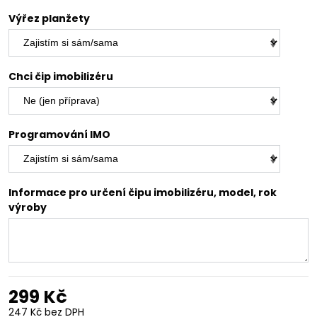
Výřez planžety
Chci čip imobilizéru
Programování IMO
Informace pro určení čipu imobilizéru, model, rok
výroby
299 Kč
247 Kč
bez DPH