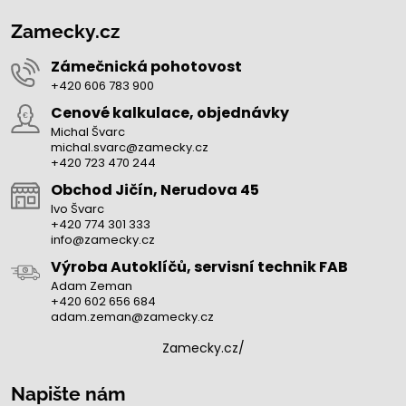
Zamecky.cz
Zámečnická pohotovost
+420 606 783 900
Cenové kalkulace, objednávky
Michal Švarc
michal.svarc@zamecky.cz
+420 723 470 244
Obchod Jičín, Nerudova 45
Ivo Švarc
+420 774 301 333
info@zamecky.cz
Výroba Autoklíčů, servisní technik FAB
Adam Zeman
+420 602 656 684
adam.zeman@zamecky.cz
Zamecky.cz/
Napište nám