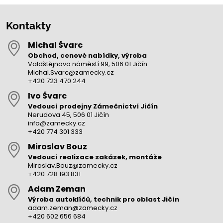
Kontakty
Michal Švarc
Obchod, cenové nabídky, výroba
Valdštějnovo náměstí 99, 506 01 Jičín
Michal.Svarc@zamecky.cz
+420 723 470 244
Ivo Švarc
Vedoucí prodejny Zámečnictví Jičín
Nerudova 45, 506 01 Jičín
info@zamecky.cz
+420 774 301 333
Miroslav Bouz
Vedoucí realizace zakázek, montáže
Miroslav.Bouz@zamecky.cz
+420 728 193 831
Adam Zeman
Výroba autoklíčů, technik pro oblast Jičín
adam.zeman@zamecky.cz
+420 602 656 684