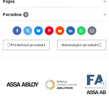
Popis
Poradna
0
Facebook
Twitter
Bluesky
Pinterest
Reddit
LinkedIn
WhatsApp
E-
mail
Předchozí produkt
Následující produkt