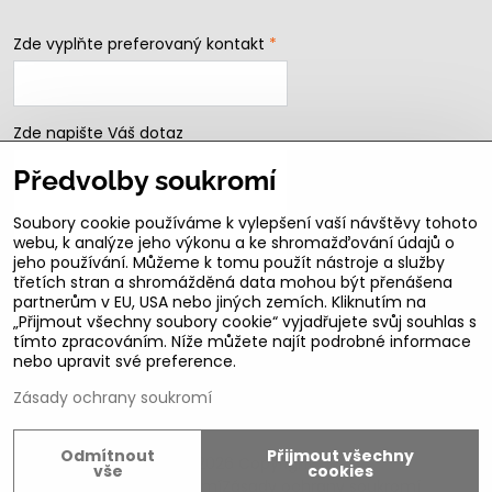
Zde vyplňte preferovaný kontakt
*
Zde napište Váš dotaz
Předvolby soukromí
Soubory cookie používáme k vylepšení vaší návštěvy tohoto
webu, k analýze jeho výkonu a ke shromažďování údajů o
jeho používání. Můžeme k tomu použít nástroje a služby
třetích stran a shromážděná data mohou být přenášena
partnerům v EU, USA nebo jiných zemích. Kliknutím na
„Přijmout všechny soubory cookie“ vyjadřujete svůj souhlas s
Odeslat
tímto zpracováním. Níže můžete najít podrobné informace
nebo upravit své preference.
B2b podmínky pro registrované partnery
Zásady ochrany soukromí
Odmítnout
Přijmout všechny
©
2026
Copyright
vše
cookies
Předvolby soukromí
Zásady ochrany soukromí