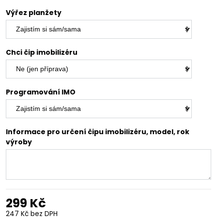
Výřez planžety
Chci čip imobilizéru
Programování IMO
Informace pro určení čipu imobilizéru, model, rok
výroby
299 Kč
247 Kč
bez DPH