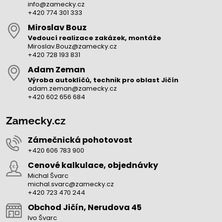
info@zamecky.cz
+420 774 301 333
Miroslav Bouz
Vedoucí realizace zakázek, montáže
Miroslav.Bouz@zamecky.cz
+420 728 193 831
Adam Zeman
Výroba autoklíčů, technik pro oblast Jičín
adam.zeman@zamecky.cz
+420 602 656 684
Zamecky.cz
Zámečnická pohotovost
+420 606 783 900
Cenové kalkulace, objednávky
Michal Švarc
michal.svarc@zamecky.cz
+420 723 470 244
Obchod Jičín, Nerudova 45
Ivo Švarc