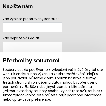
Napište nám
Zde vyplňte preferovaný kontakt
*
Zde napište Váš dotaz
Předvolby soukromí
Soubory cookie používáme k vylepšení vaší návštěvy tohoto
webu, k analýze jeho výkonu a ke shromažďování údajů o
jeho používání. Můžeme k tomu použít nástroje a služby
Odeslat
třetích stran a shromážděná data mohou být přenášena
partnerům v EU, USA nebo jiných zemích. Kliknutím na
B2b podmínky pro registrované partnery
„Přijmout všechny soubory cookie“ vyjadřujete svůj souhlas s
tímto zpracováním. Níže můžete najít podrobné informace
nebo upravit své preference.