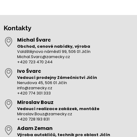
Kontakty
Michal Švarc
Obchod, cenové nabídky, výroba
Valdštějnovo náměstí 99, 506 01 Jičín
Michal.Svarc@zamecky.cz
+420 723 470 244
Ivo Švarc
Vedoucí prodejny Zámečnictví Jičín
Nerudova 45, 506 01 Jičín
info@zamecky.cz
+420 774 301 333
Miroslav Bouz
Vedoucí realizace zakázek, montáže
Miroslav.Bouz@zamecky.cz
+420 728 193 831
Adam Zeman
Výroba autoklíčů, technik pro oblast Jičín