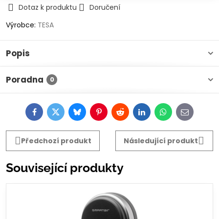
Dotaz k produktu
Doručení
Výrobce:
TESA
Popis
Poradna
0
Facebook
Twitter
Bluesky
Pinterest
Reddit
LinkedIn
WhatsApp
E-
mail
Předchozí produkt
Následující produkt
Související produkty