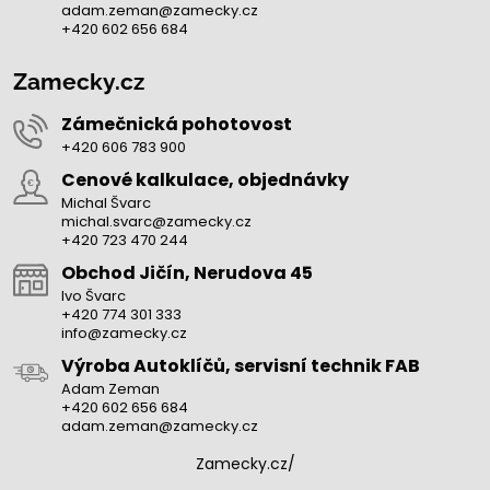
adam.zeman@zamecky.cz
+420 602 656 684
Zamecky.cz
Zámečnická pohotovost
+420 606 783 900
Cenové kalkulace, objednávky
Michal Švarc
michal.svarc@zamecky.cz
+420 723 470 244
Obchod Jičín, Nerudova 45
Ivo Švarc
+420 774 301 333
info@zamecky.cz
Výroba Autoklíčů, servisní technik FAB
Adam Zeman
+420 602 656 684
adam.zeman@zamecky.cz
Zamecky.cz/