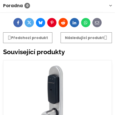
Poradna
0
Facebook
Twitter
Bluesky
Pinterest
Reddit
LinkedIn
WhatsApp
E-
mail
Předchozí produkt
Následující produkt
Související produkty