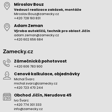
Miroslav Bouz
Vedoucí realizace zakázek, montáže
Miroslav.Bouz@zamecky.cz
+420 728 193 831
Adam Zeman
Výroba autoklíčů, technik pro oblast Jičín
adam.zeman@zamecky.cz
+420 602 656 684
Zamecky.cz
Zámečnická pohotovost
+420 606 783 900
Cenové kalkulace, objednávky
Michal Švarc
michal.svarc@zamecky.cz
+420 723 470 244
Obchod Jičín, Nerudova 45
Ivo Švarc
+420 774 301 333
info@zamecky.cz