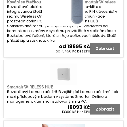
Kování se čtečkou RFID a PIN klávesnicí Smartair Wireless
Bezdrátové elektronické štítové kování klika-klika s
integrovanou čtečkou RFID čipů a přídavnou PIN klávesnicí v
režimu Wireless Online. Programování a komunikace
prostřednictvím PC a online komunikačních HUBů.
Sofistikované řešení přístupu na čip, s požadavkem na
komunikaci a změny v systému prováděné v reálném čase.
Bezkabelové řešení, které snižuje pořizovací náklady. Stačí
přiložit čip a stisknout kliku
od 18695 Kč
Zobrazit
od 15450 Kč
bez DPH
Smartair WIRELESS HUB
Bezdrátový komunikační HUB zajišťující komunikační můstek
mezi přístupovým bodem v systému Smartair Online a
management kitem nainstalovaným na PC.
16093 Kč
Zobrazit
13300 Kč
bez DPH