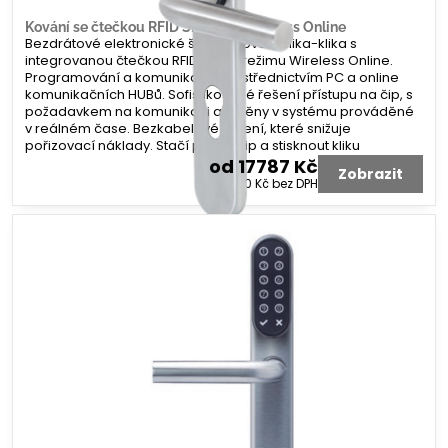
Kování se čtečkou RFID Smartair Wireless Online
Bezdrátové elektronické štítové kování klika-klika s
integrovanou čtečkou RFID čipů v režimu Wireless Online.
Programování a komunikace prostřednictvím PC a online
komunikačních HUBů. Sofistikované řešení přístupu na čip, s
požadavkem na komunikaci a změny v systému prováděné
v reálném čase. Bezkabelové řešení, které snižuje
pořizovací náklady. Stačí přiložit čip a stisknout kliku
od 17787 Kč
Zobrazit
od 14700 Kč
bez DPH