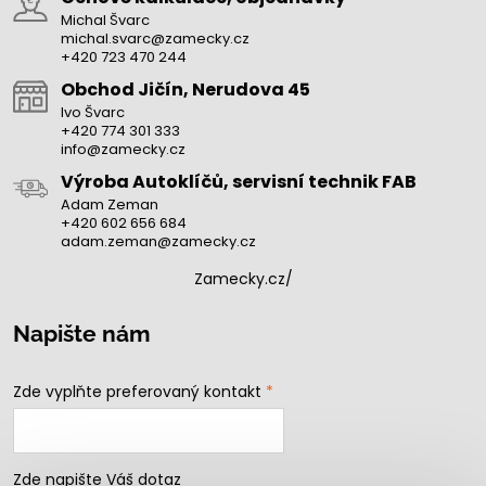
Michal Švarc
michal.svarc@zamecky.cz
+420 723 470 244
Obchod Jičín, Nerudova 45
Ivo Švarc
+420 774 301 333
info@zamecky.cz
Výroba Autoklíčů, servisní technik FAB
Adam Zeman
+420 602 656 684
adam.zeman@zamecky.cz
Zamecky.cz/
Napište nám
Zde vyplňte preferovaný kontakt
*
Zde napište Váš dotaz