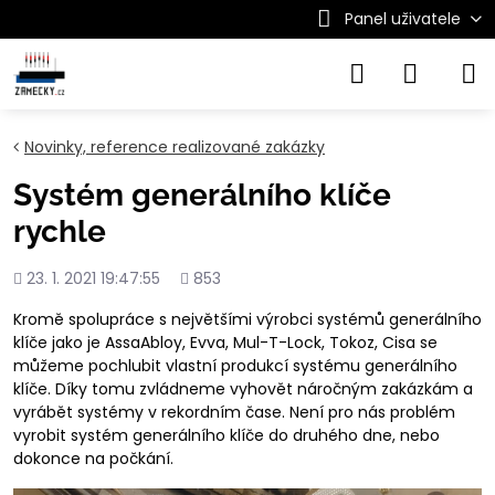
Panel uživatele
Novinky, reference realizované zakázky
Systém generálního klíče
rychle
Přidáno
Počet
23. 1. 2021 19:47:55
853
shlédnutí
Kromě spolupráce s největšími výrobci systémů generálního
klíče jako je AssaAbloy, Evva, Mul-T-Lock, Tokoz, Cisa se
můžeme pochlubit vlastní produkcí systému generálního
klíče. Díky tomu zvládneme vyhovět náročným zakázkám a
vyrábět systémy v rekordním čase. Není pro nás problém
vyrobit systém generálního klíče do druhého dne, nebo
dokonce na počkání.