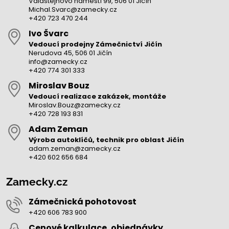
Valdštějnovo náměstí 99, 506 01 Jičín
Michal.Svarc@zamecky.cz
+420 723 470 244
Ivo Švarc
Vedoucí prodejny Zámečnictví Jičín
Nerudova 45, 506 01 Jičín
info@zamecky.cz
+420 774 301 333
Miroslav Bouz
Vedoucí realizace zakázek, montáže
Miroslav.Bouz@zamecky.cz
+420 728 193 831
Adam Zeman
Výroba autoklíčů, technik pro oblast Jičín
adam.zeman@zamecky.cz
+420 602 656 684
Zamecky.cz
Zámečnická pohotovost
+420 606 783 900
Cenové kalkulace, objednávky