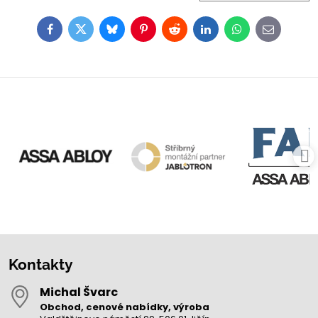
Facebook
Twitter
Bluesky
Pinterest
Reddit
LinkedIn
WhatsApp
E-
mail
Kontakty
Michal Švarc
Obchod, cenové nabídky, výroba