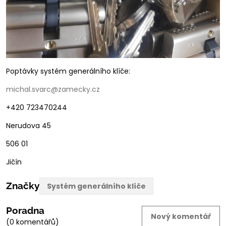
Poptávky systém generálního klíče:
michal.svarc@zamecky.cz
+420 723470244
Nerudova 45
506 01
Jičín
Značky
Systém generálního klíče
Poradna
Nový komentář
(0 komentářů)