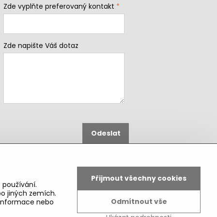
Zde vyplňte preferovaný kontakt
*
Zde napište Váš dotaz
Odeslat
B2b podmínky pro registrované
partnery
Přijmout všechny cookies
 používání.
o jiných zemích.
Odmítnout vše
é informace nebo