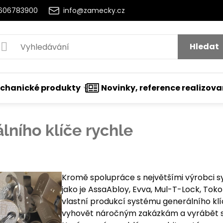
2606783900
info@zamecky.cz
Hledat
chanické produkty
Novinky, reference realizov
ního klíče rychle
utí
Kromě spolupráce s největšími výrobci s
jako je AssaAbloy, Evva, Mul-T-Lock, Tok
vlastní produkcí systému generálního kl
vyhovět náročným zakázkám a vyrábět s