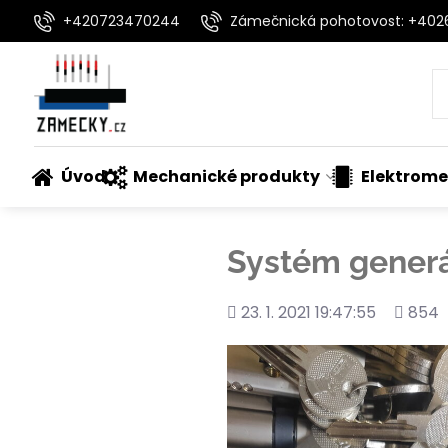
+420723470244
Zámečnická pohotovost: +40
Úvod
Mechanické produkty
Elektrome
Systém generál
Přidáno
Počet
23. 1. 2021 19:47:55
854
shlédn