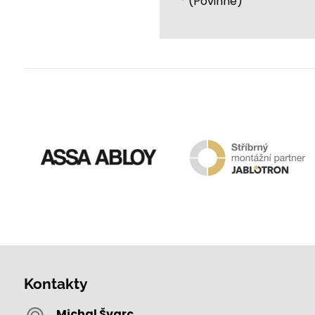
*
(Povinné)
Kontakty
Michal Švarc