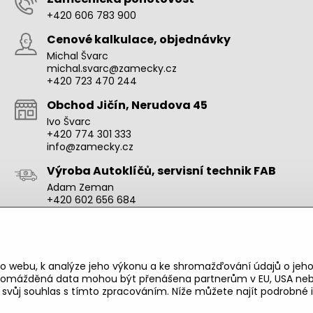
+420 606 783 900
Cenové kalkulace, objednávky
Michal Švarc
michal.svarc@zamecky.cz
+420 723 470 244
Obchod Jičín, Nerudova 45
Ivo Švarc
+420 774 301 333
info@zamecky.cz
Výroba Autoklíčů, servisní technik FAB
Adam Zeman
+420 602 656 684
adam.zeman@zamecky.cz
Zamecky.cz/
o webu, k analýze jeho výkonu a ke shromažďování údajů o jeho
shromážděná data mohou být přenášena partnerům v EU, USA neb
e svůj souhlas s tímto zpracováním. Níže můžete najít podrobn