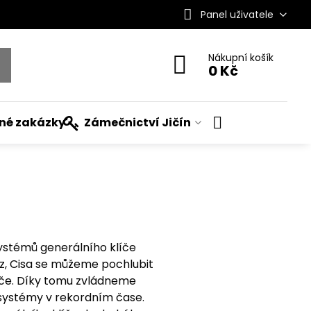
Panel uživatele
Nákupní košík
0 Kč
ané zakázky
Zámečnictví Jičín
ystémů generálního klíče
oz, Cisa se můžeme pochlubit
íče. Díky tomu zvládneme
ystémy v rekordním čase.