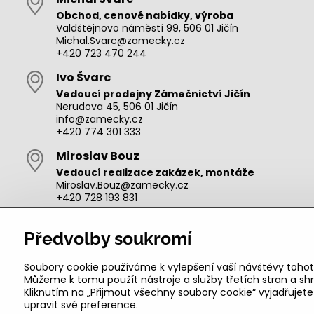
Obchod, cenové nabídky, výroba
Valdštějnovo náměstí 99, 506 01 Jičín
Michal.Svarc@zamecky.cz
+420 723 470 244
Ivo Švarc
Vedoucí prodejny Zámečnictví Jičín
Nerudova 45, 506 01 Jičín
info@zamecky.cz
+420 774 301 333
Miroslav Bouz
Vedoucí realizace zakázek, montáže
Miroslav.Bouz@zamecky.cz
+420 728 193 831
Adam Zeman
Předvolby soukromí
Výroba autoklíčů, technik pro oblast Jičín
adam.zeman@zamecky.cz
+420 602 656 684
Soubory cookie používáme k vylepšení vaší návštěvy tohot
Můžeme k tomu použít nástroje a služby třetích stran a 
Kliknutím na „Přijmout všechny soubory cookie“ vyjadřujet
upravit své preference.