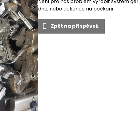
Není pro nás problém vyrobit systém gen
dne, nebo dokonce na počkání.
Zpět na příspěvek