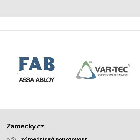
Zamecky.cz
Zámečnická pohotovost