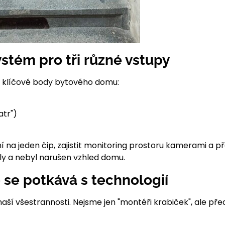
stém pro tři různé vstupy
i klíčové body bytového domu:
atr")
í na jeden čip, zajistit monitoring prostoru kamerami a p
ely a nebyl narušen vzhled domu.
 se potkává s technologií
ší všestrannosti. Nejsme jen "montéři krabiček", ale pře