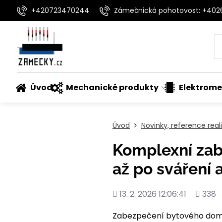
+420723470244
Zámečnická pohotovost: +40
Úvod
Mechanické produkty
Elektrome
Úvod
Novinky, reference rea
Komplexní zab
až po sváření 
Přidáno
Počet
13. 2. 2026 12:06:41
338
shlédn
Zabezpečení bytového domu 