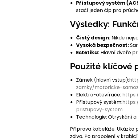
Přístupový systém (ACS
stačí jeden čip pro prů
Výsledky: Funkč
Čistý design:
Nikde nejso
Vysoká bezpečnost:
Sam
Estetika:
Hlavní dveře pr
Použité klíčové 
Zámek (hlavní vstup):
htt
zamky/motoricke-samo
Elektro-otevírače:
https
Přístupový systém:
https
pristupovy-system
Technologie: Otryskání a 
Příprava kabeláže: Ukázka 
zdiva. Po propojení v krabic