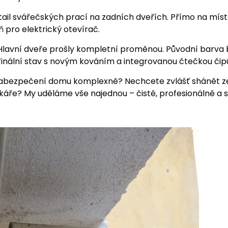
ail svářečských prací na zadních dveřích. Přímo na místě
 pro elektrický otevírač.
Hlavní dveře prošly kompletní proměnou. Původní barva 
inální stav s novým kováním a integrovanou čtečkou čip
tí zabezpečení domu komplexně? Nechcete zvlášť shánět z
ikáře? My uděláme vše najednou – čistě, profesionálně a s