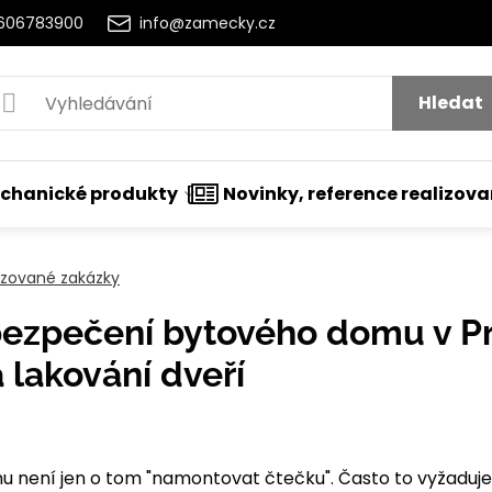
2606783900
info@zamecky.cz
Hledat
chanické produkty
Novinky, reference realizov
lizované zakázky
ezpečení bytového domu v P
a lakování dveří
utí
není jen o tom "namontovat čtečku". Často to vyžaduje