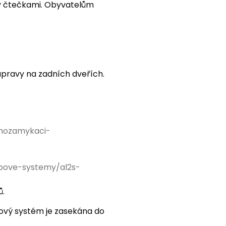
eny čtečkami. Obyvatelům
ravy na zadních dveřích.
mozamykaci-
pove-systemy/al2s-
ů.
pový systém je zasekána do