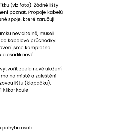
ku (viz foto). Žádné lišty
 není poznat. Propoje kabelů
é spoje, které zaručují
mku neviditelně, museli
až do kabelové průchodky.
 dveří jsme kompletně
 a osadili nové
vytvořit zcela nové uložení
ímo na místě a zaleštění
zovou lištu (klapačku).
í klika-koule
o pohybu osob.