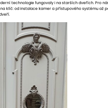
rní technologie fungovaly i na starších dveřích. Pro náš
í na klíč: od instalace kamer a přístupového systému až 
dveří.