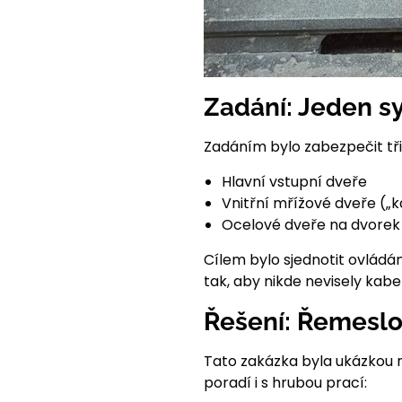
Zadání: Jeden sy
Zadáním bylo zabezpečit tř
Hlavní vstupní dveře
Vnitřní mřížové dveře („k
Ocelové dveře na dvorek
Cílem bylo sjednotit ovládán
tak, aby nikde nevisely kab
Řešení: Řemeslo
Tato zakázka byla ukázkou na
poradí i s hrubou prací: