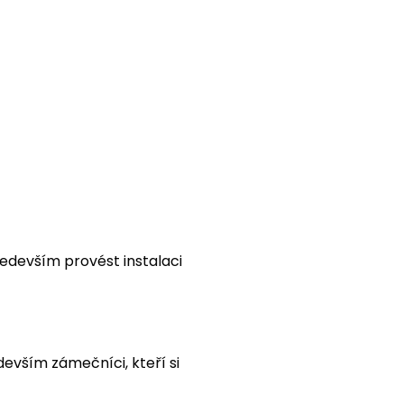
ředevším provést instalaci
devším zámečníci, kteří si