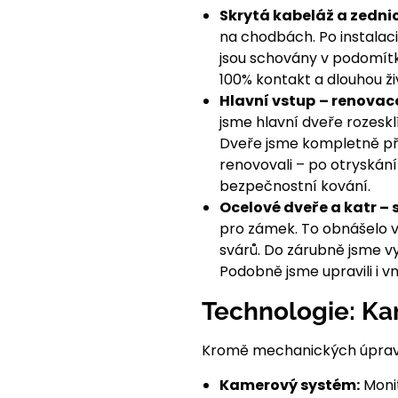
Skrytá kabeláž a zedni
na chodbách. Po instalaci 
jsou schovány v podomítk
100% kontakt a dlouhou ži
Hlavní vstup
– renovace
jsme hlavní dveře rozeskl
Dveře jsme kompletně př
renovovali – po otryskání
bezpečnostní kování.
Ocelové dveře a katr – 
pro zámek. To obnášelo v
svárů. Do zárubně jsme vyř
Podobně jsme upravili i vn
Technologie: Ka
Kromě mechanických úprav j
Kamerový systém:
Monit