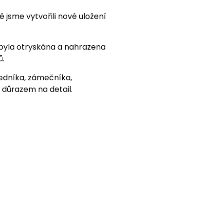
 jsme vytvořili nové uložení
byla otryskána a nahrazena
ů.
edníka, zámečníka,
 důrazem na detail.