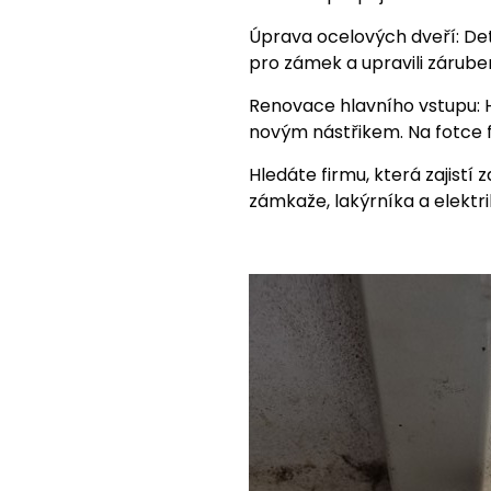
Úprava ocelových dveří: Det
pro zámek a upravili zárubeň
Renovace hlavního vstupu: 
novým nástřikem. Na fotce f
Hledáte firmu, která zajis
zámkaže, lakýrníka a elektr