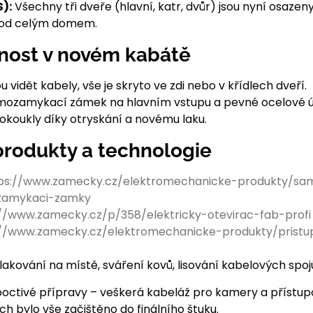
):
Všechny tři dveře (hlavní, katr, dvůr) jsou nyní osaz
chod celým domem.
nost v novém kabátě
u vidět kabely, vše je skryto ve zdi nebo v křídlech dveří.
ozamykací zámek na hlavním vstupu a pevné ocelové úp
okoukly díky otryskání a novému laku.
produkty a technologie
ps://www.zamecky.cz/elektromechanicke-produkty/sa
zamykaci-zamky
://www.zamecky.cz/p/358/elektricky-otevirac-fab-profi
://www.zamecky.cz/elektromechanicke-produkty/pristu
lakování na místě, sváření kovů, lisování kabelových spoj
poctivé přípravy – veškerá kabeláž pro kamery a přístu
ích bylo vše začištěno do finálního štuku.