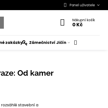
Panel uživatele
Nákupní košík
0 Kč
ané zakázky
Zámečnictví Jičín
raze: Od kamer
 rozsáhlé stavební a