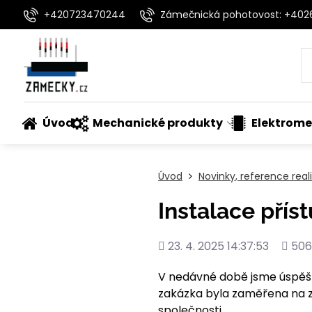
+420723470244
Zámečnická pohotovost: +40
Úvod
Mechanické produkty
Elektrome
Úvod
Novinky, reference rea
Instalace pří
Přidáno
Poče
23. 4. 2025 14:37:53
506
shléd
V nedávné době jsme úspěšně
zakázka byla zaměřena na z
společnosti.