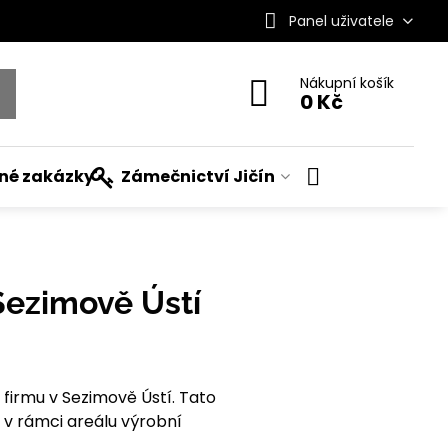
Panel uživatele
Nákupní košík
0 Kč
ané zakázky
Zámečnictví Jičín
Sezimově Ústí
firmu v Sezimově Ústí. Tato
v rámci areálu výrobní