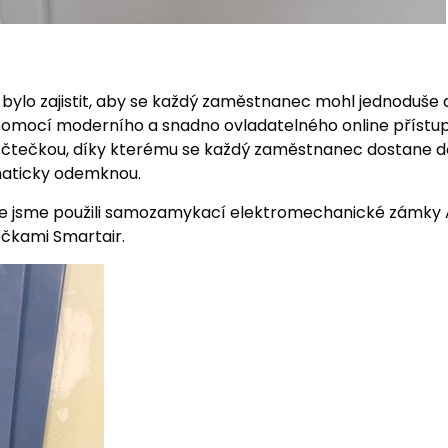
bylo zajistit, aby se každý zaměstnanec mohl jednoduše
pomocí moderního a snadno ovladatelného online přístu
e čtečkou, díky kterému se každý zaměstnanec dostane do
omaticky odemknou.
e jsme použili samozamykací elektromechanické zámky 
čkami Smartair.