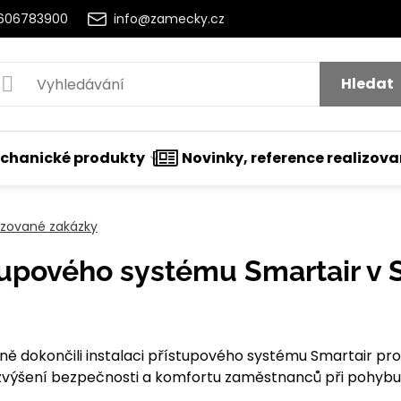
2606783900
info@zamecky.cz
Hledat
chanické produkty
Novinky, reference realizov
lizované zakázky
stupového systému Smartair v 
t
nutí
 dokončili instalaci přístupového systému Smartair pro 
výšení bezpečnosti a komfortu zaměstnanců při pohybu 