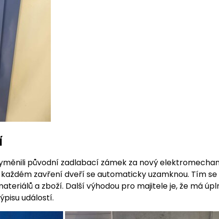
í
 vyměnili původní zadlabací zámek za nový elektromech
ři každém zavření dveří se automaticky uzamknou. Tím se
eriálů a zboží. Další výhodou pro majitele je, že má úpl
ýpisu událostí.