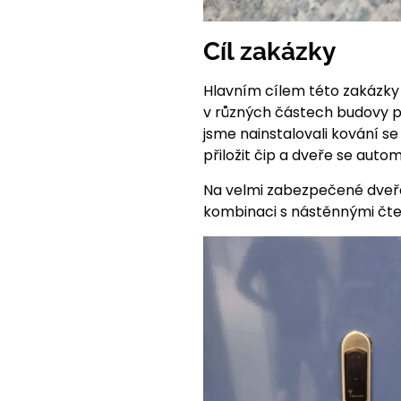
Cíl zakázky
Hlavním cílem této zakázky 
v různých částech budovy 
jsme nainstalovali kování s
přiložit čip a dveře se aut
Na velmi zabezpečené dveř
kombinaci s nástěnnými čte