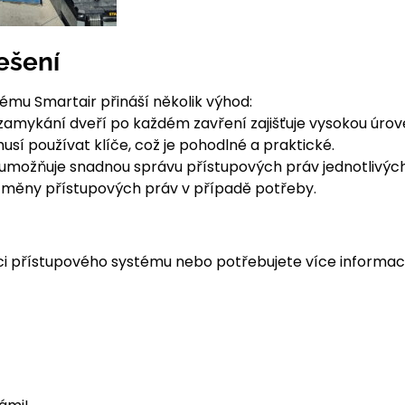
ešení
ému Smartair přináší několik výhod:
zamykání dveří po každém zavření zajišťuje vysokou úro
sí používat klíče, což je pohodlné a praktické.
m umožňuje snadnou správu přístupových práv jednotlivý
lé změny přístupových práv v případě potřeby.
ci přístupového systému nebo potřebujete více informací