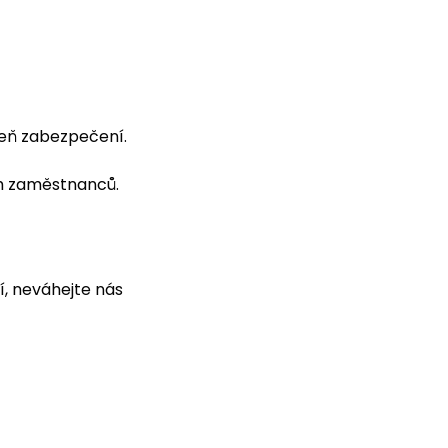
veň zabezpečení.
ch zaměstnanců.
, neváhejte nás