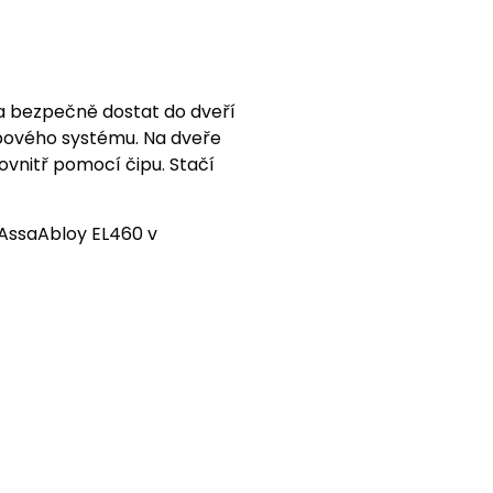
 a bezpečně dostat do dveří
pového systému. Na dveře
vnitř pomocí čipu. Stačí
AssaAbloy EL460 v