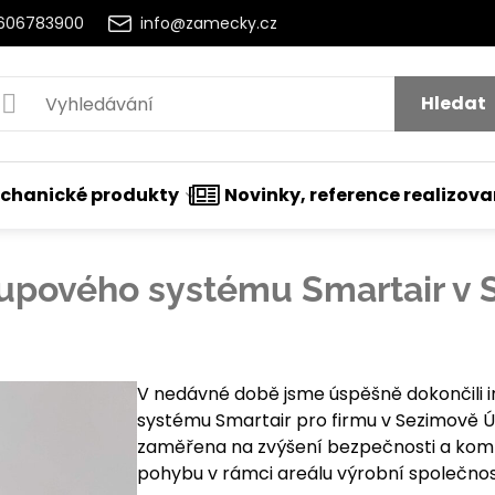
2606783900
info@zamecky.cz
Hledat
chanické produkty
Novinky, reference realizov
stupového systému Smartair v 
t
nutí
V nedávné době jsme úspěšně dokončili i
systému Smartair pro firmu v Sezimově Ús
zaměřena na zvýšení bezpečnosti a kom
pohybu v rámci areálu výrobní společnost