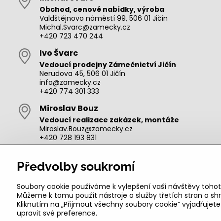
Obchod, cenové nabídky, výroba
Valdštějnovo náměstí 99, 506 01 Jičín
Michal.Svarc@zamecky.cz
+420 723 470 244
Ivo Švarc
Vedoucí prodejny Zámečnictví Jičín
Nerudova 45, 506 01 Jičín
info@zamecky.cz
+420 774 301 333
Miroslav Bouz
Vedoucí realizace zakázek, montáže
Miroslav.Bouz@zamecky.cz
+420 728 193 831
Adam Zeman
Předvolby soukromí
Výroba autoklíčů, technik pro oblast Jičín
adam.zeman@zamecky.cz
+420 602 656 684
Soubory cookie používáme k vylepšení vaší návštěvy tohot
Můžeme k tomu použít nástroje a služby třetích stran a 
Kliknutím na „Přijmout všechny soubory cookie“ vyjadřujet
upravit své preference.