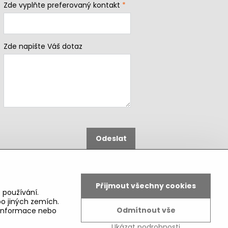
Zde vyplňte preferovaný kontakt
*
Zde napište Váš dotaz
Odeslat
B2b podmínky pro registrované
partnery
Přijmout všechny cookies
 používání.
o jiných zemích.
Odmítnout vše
é informace nebo
Ukázat podrobnosti