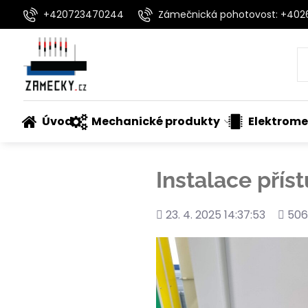
+420723470244
Zámečnická pohotovost: +40
Úvod
Mechanické produkty
Elektrome
Instalace pří
Přidáno
Poče
23. 4. 2025 14:37:53
506
shléd