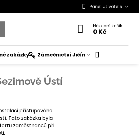
Panel uživatele
Nákupní košík
0 Kč
ané zakázky
Zámečnictví Jičín
Sezimově Ústí
nstalaci přístupového
tí. Tato zakázka byla
fortu zaměstnanců při
i.