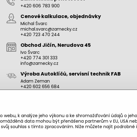
+420 606 783 900
Cenové kalkulace, objednávky
Michal Švarc
michal.svarc@zamecky.cz
+420 723 470 244
Obchod Jičín, Nerudova 45
Ivo Švarc
+420 774 301 333
info@zamecky.cz
Výroba Autoklíčů, servisní technik FAB
Adam Zeman
+420 602 656 684
adam.zeman@zamecky.cz
Zamecky.cz/
o webu, k analýze jeho výkonu a ke shromažďování údajů o jeho
shromážděná data mohou být přenášena partnerům v EU, USA neb
e svůj souhlas s tímto zpracováním. Níže můžete najít podrobn