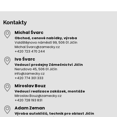
Kontakty
Michal Švarc
Obchod, cenové nabídky, výroba
Valdštějnovo náměstí 99, 506 01 Jičín
Michal.Svarc@zamecky.cz
+420 723 470 244
Ivo Švarc
Vedoucí prodejny Zámečnictví Jičín
Nerudova 45, 506 01 Jičín
info@zamecky.cz
+420 774 301 333
Miroslav Bouz
Vedoucí realizace zakázek, montáže
Miroslav.Bouz@zamecky.cz
+420 728 193 831
Adam Zeman
Výroba autoklíčů, technik pro oblast Jičín