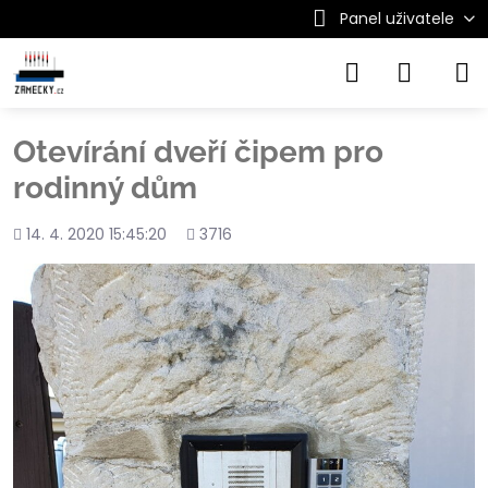
Panel uživatele
Otevírání dveří čipem pro
rodinný dům
Přidáno
Počet
14. 4. 2020 15:45:20
3716
shlédnutí