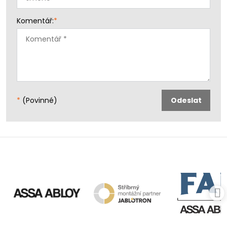
Komentář:
*
*
(Povinné)
Odeslat