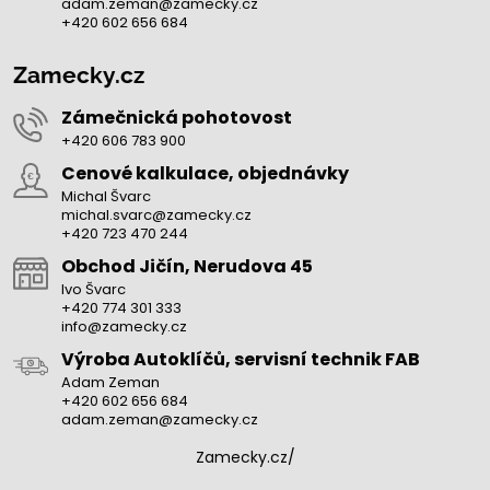
adam.zeman@zamecky.cz
+420 602 656 684
Zamecky.cz
Zámečnická pohotovost
+420 606 783 900
Cenové kalkulace, objednávky
Michal Švarc
michal.svarc@zamecky.cz
+420 723 470 244
Obchod Jičín, Nerudova 45
Ivo Švarc
+420 774 301 333
info@zamecky.cz
Výroba Autoklíčů, servisní technik FAB
Adam Zeman
+420 602 656 684
adam.zeman@zamecky.cz
Zamecky.cz/