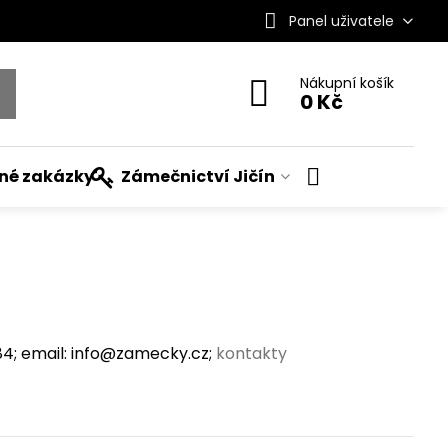
Panel uživatele
Nákupní košík
0 Kč
ané zakázky
Zámečnictví Jičín
; email: info@zamecky.cz;
kontakty