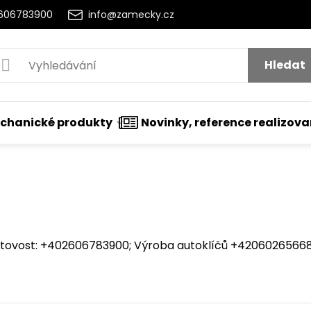
2606783900
info@zamecky.cz
Hledat
chanické produkty
Novinky, reference realizov
ovost: +402606783900; Výroba autoklíčů +420602656684