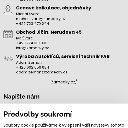
Cenové kalkulace, objednávky
Michal Švarc
michal.svarc@zamecky.cz
+420 723 470 244
Obchod Jičín, Nerudova 45
Ivo Švarc
+420 774 301 333
info@zamecky.cz
Výroba Autoklíčů, servisní technik FAB
Adam Zeman
+420 602 656 684
adam.zeman@zamecky.cz
Zamecky.cz/
Napište nám
Zde vyplňte preferovaný kontakt
*
Předvolby soukromí
Soubory cookie používáme k vylepšení vaší návštěvy tohoto