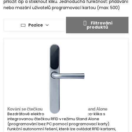
přiložit čip a stisknout kliku. Jednoduchá funkčnost: přidávání
nebo mazání uživatelů programovací kartou (max: 500)
Filtrování
Pozice
produktů
Kování se čtečkou RFID Smartair i-MAX Stand Alone
Bezdrátové elektronické štítové kování klika-klika s
integrovanou čtečkou RFID v režimu Stand Alone
(programování bez PC pomocí programovací karty).
Funkční autonomní řešení, které lze ovládat RFID kartami,