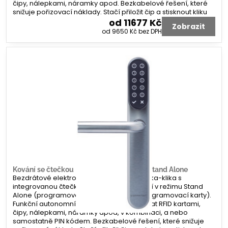
čipy, nálepkami, náramky apod. Bezkabelové řešení, které
snižuje pořizovací náklady. Stačí přiložit čip a stisknout kliku
od 11677 Kč
Zobrazit
od 9650 Kč
bez DPH
Kování se čtečkou RFID a PIN klávesnicí Stand Alone
Bezdrátové elektronické štítové kování klika-klika s
integrovanou čtečkou RFID a PIN klávesnicí v režimu Stand
Alone (programování bez PC pomocí programovací karty).
Funkční autonomní řešení, které lze ovládat RFID kartami,
čipy, nálepkami, náramky apod, v kombinaci, a nebo
samostatně PIN kódem. Bezkabelové řešení, které snižuje