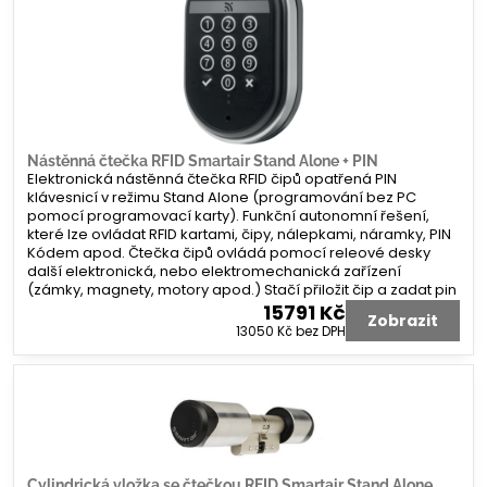
Nástěnná čtečka RFID Smartair Stand Alone + PIN
Elektronická nástěnná čtečka RFID čipů opatřená PIN
klávesnicí v režimu Stand Alone (programování bez PC
pomocí programovací karty). Funkční autonomní řešení,
které lze ovládat RFID kartami, čipy, nálepkami, náramky, PIN
Kódem apod. Čtečka čipů ovládá pomocí releové desky
další elektronická, nebo elektromechanická zařízení
(zámky, magnety, motory apod.) Stačí přiložit čip a zadat pin
15791 Kč
Zobrazit
13050 Kč
bez DPH
Cylindrická vložka se čtečkou RFID Smartair Stand Alone