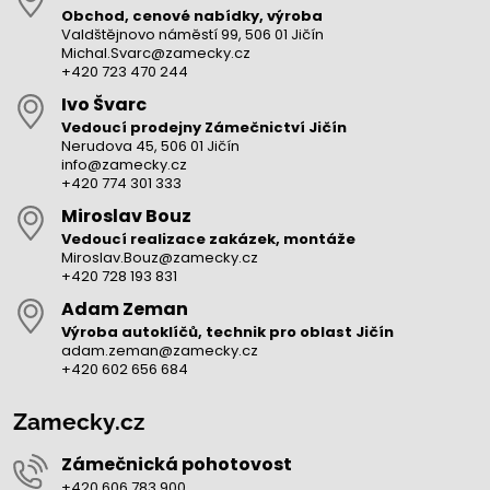
Obchod, cenové nabídky, výroba
Valdštějnovo náměstí 99, 506 01 Jičín
Michal.Svarc@zamecky.cz
+420 723 470 244
Ivo Švarc
Vedoucí prodejny Zámečnictví Jičín
Nerudova 45, 506 01 Jičín
info@zamecky.cz
+420 774 301 333
Miroslav Bouz
Vedoucí realizace zakázek, montáže
Miroslav.Bouz@zamecky.cz
+420 728 193 831
Adam Zeman
Výroba autoklíčů, technik pro oblast Jičín
adam.zeman@zamecky.cz
+420 602 656 684
Zamecky.cz
Zámečnická pohotovost
+420 606 783 900