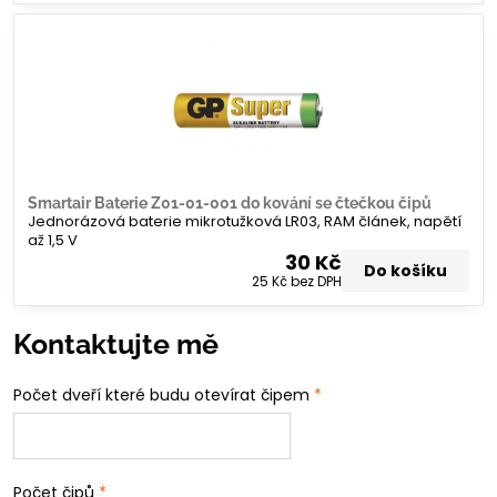
Smartair Baterie Z01-01-001 do kování se čtečkou čipů
Jednorázová baterie mikrotužková LR03, RAM článek, napětí
až 1,5 V
30 Kč
Do košíku
25 Kč
bez DPH
Kontaktujte mě
Počet dveří které budu otevírat čipem
*
Počet čipů
*