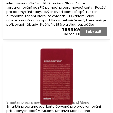
integrovanou čtečkou RFID v režimu Stand Alone
(programování bez PC pomocí programovací karty). Použití
pro odemykání nábytkových dveří pomocí čipů. Funkční
autonomní řešení, které lze ovládat RFID kartami, čipy,
nálepkami, náramky apod. Bezkabelové řešení, které snižuje
pořizovací náklady. Stačí přiložit čip a stisknout páčku
7986 Kč
Zobrazit
6600 Kč
bez DPH
Smartair programovací karta červená Stand Alone
SmartAir programovací karta červená pro programování
přístupových bodů v systému SmartAir Stand Alone