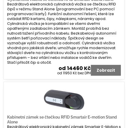
Bezdrátová elektronická cylindrická vložka se čtečkou RFID
čipů v režimu Stand Alone (programování bez PC pomocí
programovací karty). Funkční autonomní řešení, které lze
ovládat RFID kartami, čipy, nálepkami, náramky apod.
Cylindrická vložka je kompatibilní se všemi dveřmi
opatřenými zadlabacím zámkem. Montáž probíhá bez
nutnosti tažení přívodního kabelu. Bezkabelový autonomní
systém šetří pořizovací náklady. Špičkový design se
vyznačuje vyšší robustností a odolností. Cylindrická vložka
vhodná pro jakékoli dveře; umožňuje rychle modernizovat
stávající dveře na cylindrickou vložku s kontrolovaným
přístupem – bez vrtání nebo instalace vodičů ke dveřím.
Stačí přiložit čip a otočit.
od 14460 Kč
Zobrazit
od 11950 Kč
bez DPH
Kabinetní zámek se čtečkou RFID Smartair E-motion Stand
Alone
Bezdrátový elektronický kabinetní zámek Smartair E-Motion s