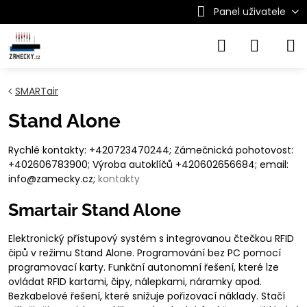
Panel uživatele
SMARTair
Stand Alone
Rychlé kontakty: +420723470244; Zámečnická pohotovost:
+402606783900; Výroba autoklíčů +420602656684; email:
info@zamecky.cz;
kontakty
Smartair Stand Alone
Elektronický přístupový systém s integrovanou čtečkou RFID
čipů v režimu Stand Alone. Programování bez PC pomocí
programovací karty. Funkční autonomní řešení, které lze
ovládat RFID kartami, čipy, nálepkami, náramky apod.
Bezkabelové řešení, které snižuje pořizovací náklady. Stačí