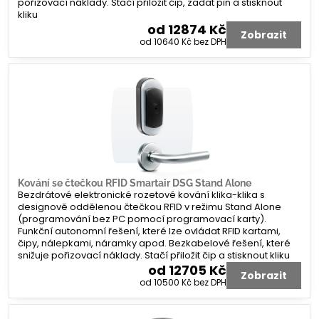
pořizovací náklady. Stačí přiložit čip, zadat pin a stisknout
kliku
od 12874 Kč
Zobrazit
od 10640 Kč
bez DPH
Kování se čtečkou RFID Smartair DSG Stand Alone
Bezdrátové elektronické rozetové kování klika-klika s
designově oddělenou čtečkou RFID v režimu Stand Alone
(programování bez PC pomocí programovací karty).
Funkční autonomní řešení, které lze ovládat RFID kartami,
čipy, nálepkami, náramky apod. Bezkabelové řešení, které
snižuje pořizovací náklady. Stačí přiložit čip a stisknout kliku
od 12705 Kč
Zobrazit
od 10500 Kč
bez DPH