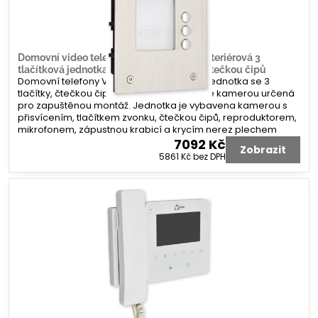
Domovní video telefon V-line zápustná exteriérová 3
tlačítková jednotka s fisheye kamerou a čtečkou čipů
Domovní telefony V-line. Venkovní video jednotka se 3
tlačítky, čtečkou čipů a širokoúhlou FishEye kamerou určená
pro zapuštěnou montáž. Jednotka je vybavena kamerou s
přisvícením, tlačítkem zvonku, čtečkou čipů, reproduktorem,
mikrofonem, zápustnou krabicí a krycím nerez plechem
7092 Kč
Zobrazit
5861 Kč
bez DPH