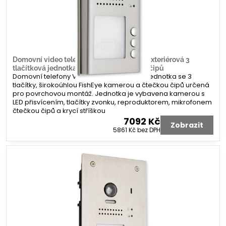
Domovní video telefon V-line povrchová exteriérová 3
tlačítková jednotka s kamerou a čtečkou čipů
Domovní telefony V-line. Venkovní video jednotka se 3
tlačítky, širokoúhlou FishEye kamerou a čtečkou čipů určená
pro povrchovou montáž. Jednotka je vybavena kamerou s
LED přisvícením, tlačítky zvonku, reproduktorem, mikrofonem
čtečkou čipů a krycí stříškou
7092 Kč
Zobrazit
5861 Kč
bez DPH