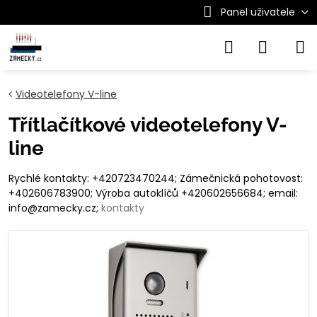
Panel uživatele
Videotelefony V-line
Třítlačítkové videotelefony V-
line
Rychlé kontakty: +420723470244; Zámečnická pohotovost:
+402606783900; Výroba autoklíčů +420602656684; email:
info@zamecky.cz;
kontakty