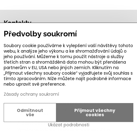
Kontakty
Předvolby soukromí
Michal Švarc
Obchod, cenové nabídky, výroba
Soubory cookie používáme k vylepšení vaší návštěvy tohoto
Valdštějnovo náměstí 99, 506 01 Jičín
webu, k analýze jeho výkonu a ke shromažďování údajů o
Michal.Svarc@zamecky.cz
jeho používání. Můžeme k tomu použít nástroje a služby
+420 723 470 244
třetích stran a shromážděná data mohou být přenášena
Ivo Švarc
partnerům v EU, USA nebo jiných zemích. Kliknutím na
Vedoucí prodejny Zámečnictví Jičín
„Přijmout všechny soubory cookie“ vyjadřujete svůj souhlas s
Nerudova 45, 506 01 Jičín
tímto zpracováním. Níže můžete najít podrobné informace
info@zamecky.cz
nebo upravit své preference.
+420 774 301 333
Zásady ochrany soukromí
Miroslav Bouz
Vedoucí realizace zakázek, montáže
Miroslav.Bouz@zamecky.cz
Odmítnout
Přijmout všechny
+420 728 193 831
vše
cookies
Adam Zeman
Ukázat podrobnosti
Výroba autoklíčů, technik pro oblast Jičín
adam.zeman@zamecky.cz