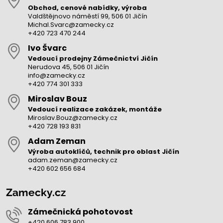
Obchod, cenové nabídky, výroba
Valdštějnovo náměstí 99, 506 01 Jičín
Michal.Svarc@zamecky.cz
+420 723 470 244
Ivo Švarc
Vedoucí prodejny Zámečnictví Jičín
Nerudova 45, 506 01 Jičín
info@zamecky.cz
+420 774 301 333
Miroslav Bouz
Vedoucí realizace zakázek, montáže
Miroslav.Bouz@zamecky.cz
+420 728 193 831
Adam Zeman
Výroba autoklíčů, technik pro oblast Jičín
adam.zeman@zamecky.cz
+420 602 656 684
Zamecky.cz
Zámečnická pohotovost
+420 606 783 900