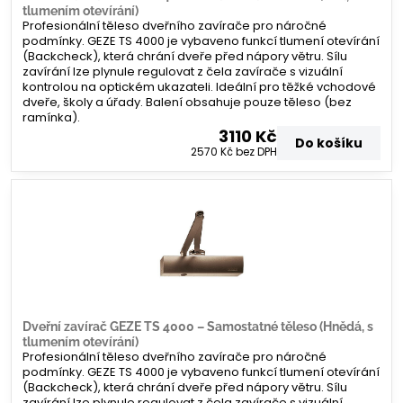
tlumením otevírání)
Profesionální těleso dveřního zavírače pro náročné
podmínky. GEZE TS 4000 je vybaveno funkcí tlumení otevírání
(Backcheck), která chrání dveře před nápory větru. Sílu
zavírání lze plynule regulovat z čela zavírače s vizuální
kontrolou na optickém ukazateli. Ideální pro těžké vchodové
dveře, školy a úřady. Balení obsahuje pouze těleso (bez
ramínka).
3110 Kč
Do košíku
2570 Kč
bez DPH
Dveřní zavírač GEZE TS 4000 – Samostatné těleso (Hnědá, s
tlumením otevírání)
Profesionální těleso dveřního zavírače pro náročné
podmínky. GEZE TS 4000 je vybaveno funkcí tlumení otevírání
(Backcheck), která chrání dveře před nápory větru. Sílu
zavírání lze plynule regulovat z čela zavírače s vizuální