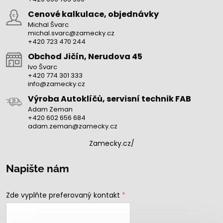
Cenové kalkulace, objednávky
Michal Švarc
michal.svarc@zamecky.cz
+420 723 470 244
Obchod Jičín, Nerudova 45
Ivo Švarc
+420 774 301 333
info@zamecky.cz
Výroba Autoklíčů, servisní technik FAB
Adam Zeman
+420 602 656 684
adam.zeman@zamecky.cz
Zamecky.cz/
Napište nám
Zde vyplňte preferovaný kontakt
*