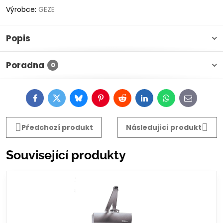
Výrobce:
GEZE
Popis
Poradna
0
Facebook
Twitter
Bluesky
Pinterest
Reddit
LinkedIn
WhatsApp
E-
mail
Předchozí produkt
Následující produkt
Související produkty