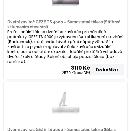
Dveřní zavírač GEZE TS 4000 – Samostatné těleso (Stříbrná,
s tlumením otevírání)
Profesionální těleso dveřního zavírače pro náročné
podmínky. GEZE TS 4000 je vybaveno funkcí tlumení otevírání
(Backcheck), která chrání dveře před nápory větru. Sílu
zavírání lze plynule regulovat z čela zavírače s vizuální
kontrolou na optickém ukazateli. Ideální pro těžké vchodové
dveře, školy a úřady. Balení obsahuje pouze těleso (bez
ramínka).
3110 Kč
Do košíku
2570 Kč
bez DPH
Dveřní zavírač GEZE TS 4000 – Samostatné těleso (Bílá, s