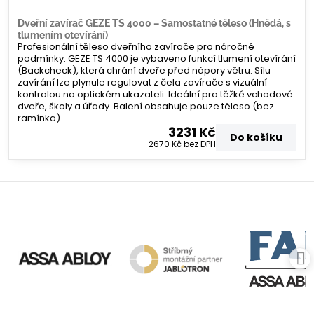
Dveřní zavírač GEZE TS 4000 – Samostatné těleso (Hnědá, s
tlumením otevírání)
Profesionální těleso dveřního zavírače pro náročné
podmínky. GEZE TS 4000 je vybaveno funkcí tlumení otevírání
(Backcheck), která chrání dveře před nápory větru. Sílu
zavírání lze plynule regulovat z čela zavírače s vizuální
kontrolou na optickém ukazateli. Ideální pro těžké vchodové
dveře, školy a úřady. Balení obsahuje pouze těleso (bez
ramínka).
3231 Kč
Do košíku
2670 Kč
bez DPH