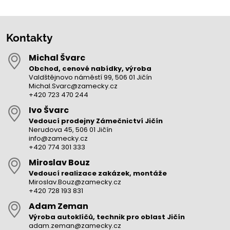
Kontakty
Michal Švarc
Obchod, cenové nabídky, výroba
Valdštějnovo náměstí 99, 506 01 Jičín
Michal.Svarc@zamecky.cz
+420 723 470 244
Ivo Švarc
Vedoucí prodejny Zámečnictví Jičín
Nerudova 45, 506 01 Jičín
info@zamecky.cz
+420 774 301 333
Miroslav Bouz
Vedoucí realizace zakázek, montáže
Miroslav.Bouz@zamecky.cz
+420 728 193 831
Adam Zeman
Výroba autoklíčů, technik pro oblast Jičín
adam.zeman@zamecky.cz