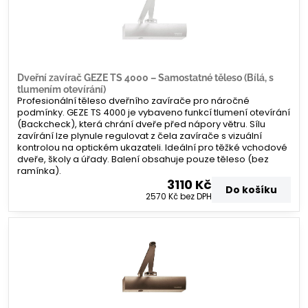
Dveřní zavírač GEZE TS 4000 – Samostatné těleso (Bílá, s
tlumením otevírání)
Profesionální těleso dveřního zavírače pro náročné
podmínky. GEZE TS 4000 je vybaveno funkcí tlumení otevírání
(Backcheck), která chrání dveře před nápory větru. Sílu
zavírání lze plynule regulovat z čela zavírače s vizuální
kontrolou na optickém ukazateli. Ideální pro těžké vchodové
dveře, školy a úřady. Balení obsahuje pouze těleso (bez
ramínka).
3110 Kč
Do košíku
2570 Kč
bez DPH