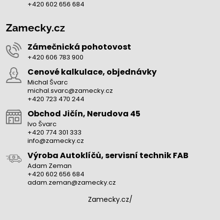
+420 602 656 684
Zamecky.cz
Zámečnická pohotovost
+420 606 783 900
Cenové kalkulace, objednávky
Michal Švarc
michal.svarc@zamecky.cz
+420 723 470 244
Obchod Jičín, Nerudova 45
Ivo Švarc
+420 774 301 333
info@zamecky.cz
Výroba Autoklíčů, servisní technik FAB
Adam Zeman
+420 602 656 684
adam.zeman@zamecky.cz
Zamecky.cz/