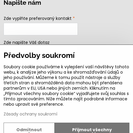
Napište nám
Zde vyplňte preferovaný kontakt
*
Zde napište Váš dotaz
Předvolby soukromí
Soubory cookie používáme k vylepšení vaší návštěvy tohoto
webu, k analýze jeho výkonu a ke shromažďování údajů o
jeho používání. Můžeme k tomu použít nástroje a služby
třetích stran a shromážděná data mohou být přenášena
partnerům v EU, USA nebo jiných zemích. Kliknutím na
„Přijmout všechny soubory cookie“ vyjadřujete svůj souhlas s
Odeslat
tímto zpracováním. Níže můžete najít podrobné informace
nebo upravit své preference.
B2b podmínky pro registrované partnery
Zásady ochrany soukromí
Odmítnout
Přijmout všechny
©
2026
Copyright