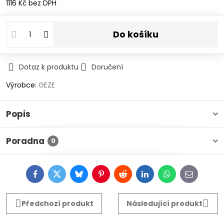
1116 Kč
bez DPH
Do košíku
Dotaz k produktu
Doručení
Výrobce:
GEZE
Popis
Poradna
0
Facebook
Twitter
Bluesky
Pinterest
Reddit
LinkedIn
WhatsApp
E-
mail
Předchozí produkt
Následující produkt