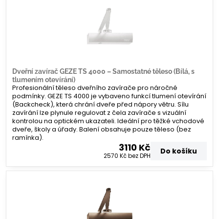
Dveřní zavírač GEZE TS 4000 – Samostatné těleso (Bílá, s
tlumením otevírání)
Profesionální těleso dveřního zavírače pro náročné
podmínky. GEZE TS 4000 je vybaveno funkcí tlumení otevírání
(Backcheck), která chrání dveře před nápory větru. Sílu
zavírání lze plynule regulovat z čela zavírače s vizuální
kontrolou na optickém ukazateli. Ideální pro těžké vchodové
dveře, školy a úřady. Balení obsahuje pouze těleso (bez
ramínka).
3110 Kč
Do košíku
2570 Kč
bez DPH