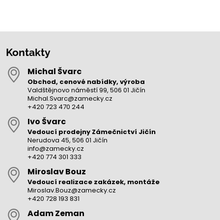
Kontakty
Michal Švarc
Obchod, cenové nabídky, výroba
Valdštějnovo náměstí 99, 506 01 Jičín
Michal.Svarc@zamecky.cz
+420 723 470 244
Ivo Švarc
Vedoucí prodejny Zámečnictví Jičín
Nerudova 45, 506 01 Jičín
info@zamecky.cz
+420 774 301 333
Miroslav Bouz
Vedoucí realizace zakázek, montáže
Miroslav.Bouz@zamecky.cz
+420 728 193 831
Adam Zeman