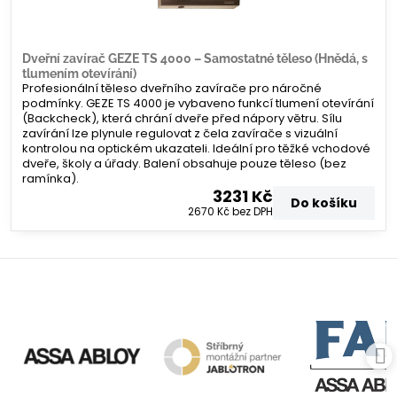
Dveřní zavírač GEZE TS 4000 – Samostatné těleso (Hnědá, s
tlumením otevírání)
Profesionální těleso dveřního zavírače pro náročné
podmínky. GEZE TS 4000 je vybaveno funkcí tlumení otevírání
(Backcheck), která chrání dveře před nápory větru. Sílu
zavírání lze plynule regulovat z čela zavírače s vizuální
kontrolou na optickém ukazateli. Ideální pro těžké vchodové
dveře, školy a úřady. Balení obsahuje pouze těleso (bez
ramínka).
3231 Kč
Do košíku
2670 Kč
bez DPH