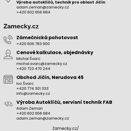
Výroba autoklíčů, technik pro oblast Jičín
adam.zeman@zamecky.cz
+420 602 656 684
Zamecky.cz
Zámečnická pohotovost
+420 606 783 900
Cenové kalkulace, objednávky
Michal Švarc
michal.svarc@zamecky.cz
+420 723 470 244
Obchod Jičín, Nerudova 45
Ivo Švarc
+420 774 301 333
info@zamecky.cz
Výroba Autoklíčů, servisní technik FAB
Adam Zeman
+420 602 656 684
adam.zeman@zamecky.cz
Zamecky.cz/