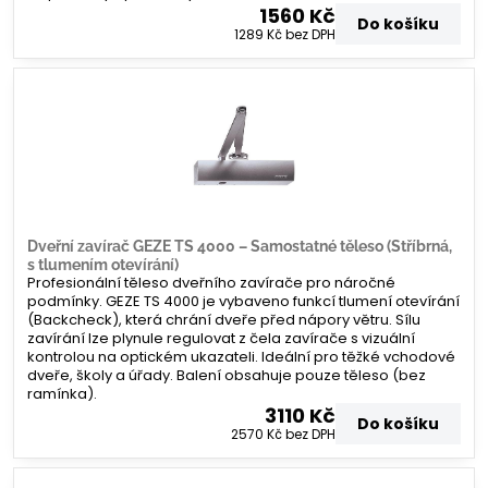
1560 Kč
Do košíku
1289 Kč
bez DPH
Dveřní zavírač GEZE TS 4000 – Samostatné těleso (Stříbrná,
s tlumením otevírání)
Profesionální těleso dveřního zavírače pro náročné
podmínky. GEZE TS 4000 je vybaveno funkcí tlumení otevírání
(Backcheck), která chrání dveře před nápory větru. Sílu
zavírání lze plynule regulovat z čela zavírače s vizuální
kontrolou na optickém ukazateli. Ideální pro těžké vchodové
dveře, školy a úřady. Balení obsahuje pouze těleso (bez
ramínka).
3110 Kč
Do košíku
2570 Kč
bez DPH