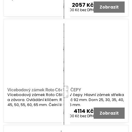
2057 Kč
Zobrazit
1700 Kč
bez DPH
Vícebodový zámek Roto C600 V ČEPY
Vícebodový zámek Roto C600 4V čepy. Hlavní zámek střelka
a závora. Ovládání klíčem. Rozteč 92 mm. Dorn 25, 30, 35, 40,
45, 50, 55, 60, 65 mm. Čelní lišta 16 mm.
4114 Kč
Zobrazit
3400 Kč
bez DPH