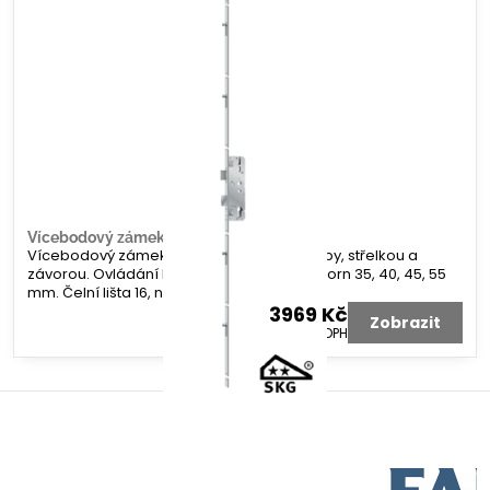
Vícebodový zámek KFV AS 4100 IS ČEPY
Vícebodový zámek KFV AS 4100 se 4 IS čepy, střelkou a
závorou. Ovládání klikou. Rozteč 92 mm. Dorn 35, 40, 45, 55
mm. Čelní lišta 16, nebo 20 mm.
3969 Kč
Zobrazit
3280 Kč
bez DPH