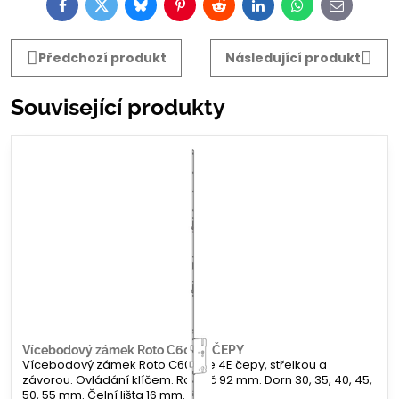
Facebook
Twitter
Bluesky
Pinterest
Reddit
LinkedIn
WhatsApp
E-
mail
Předchozí produkt
Následující produkt
Související produkty
Vícebodový zámek Roto C600 E ČEPY
Vícebodový zámek Roto C600 se 4E čepy, střelkou a
závorou. Ovládání klíčem. Rozteč 92 mm. Dorn 30, 35, 40, 45,
50, 55 mm. Čelní lišta 16 mm.