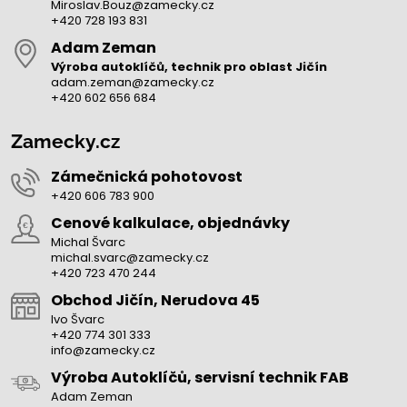
Miroslav.Bouz@zamecky.cz
+420 728 193 831
Adam Zeman
Výroba autoklíčů, technik pro oblast Jičín
adam.zeman@zamecky.cz
+420 602 656 684
Zamecky.cz
Zámečnická pohotovost
+420 606 783 900
Cenové kalkulace, objednávky
Michal Švarc
michal.svarc@zamecky.cz
+420 723 470 244
Obchod Jičín, Nerudova 45
Ivo Švarc
+420 774 301 333
info@zamecky.cz
Výroba Autoklíčů, servisní technik FAB
Adam Zeman