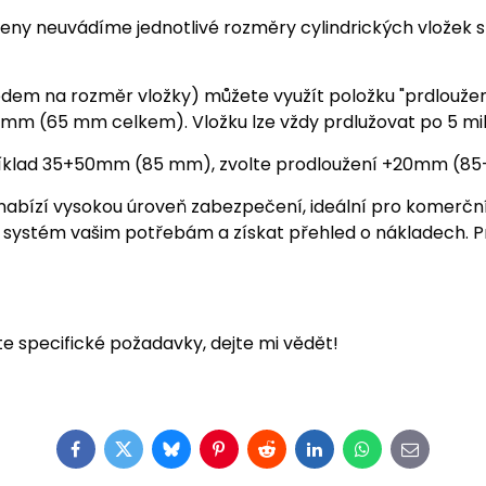
ny neuvádíme jednotlivé rozměry cylindrických vložek s 
em na rozměr vložky) můžete využít položku "prdloužení v
5 mm (65 mm celkem). Vložku lze vždy prdlužovat po 5 mi
íklad 35+50mm (85 mm), zvolte prodloužení +20mm (85-
abízí vysokou úroveň zabezpečení, ideální pro komerční
 systém vašim potřebám a získat přehled o nákladech. P
e specifické požadavky, dejte mi vědět!
Facebook
Twitter
Bluesky
Pinterest
Reddit
LinkedIn
WhatsApp
E-
mail