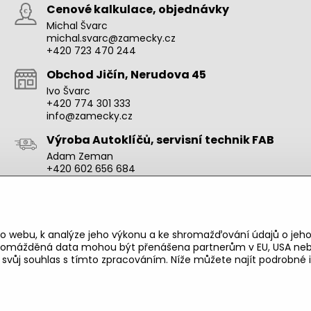
Cenové kalkulace, objednávky
Michal Švarc
michal.svarc@zamecky.cz
+420 723 470 244
Obchod Jičín, Nerudova 45
Ivo Švarc
+420 774 301 333
info@zamecky.cz
Výroba Autoklíčů, servisní technik FAB
Adam Zeman
+420 602 656 684
adam.zeman@zamecky.cz
Zamecky.cz/
o webu, k analýze jeho výkonu a ke shromažďování údajů o jeho
shromážděná data mohou být přenášena partnerům v EU, USA neb
e svůj souhlas s tímto zpracováním. Níže můžete najít podrobn
©
2026
Copyright
Předvolby soukromí
Zásady ochrany soukromí
Vytvořeno systémem:
ByznysWeb.cz