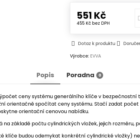
551 Kč
455 Kč
bez DPH
Dotaz k produktu
Doruče
Výrobce:
EVVA
Popis
Poradna
0
 výpočet ceny systému generálního klíče v bezpečnostní
žní orientačně spočítat ceny systému. Stačí zadat počet
oskytne orientační cenovou nabídku.
na základě počtu cylindrických vložek, jejich rozměru, p
klíče budou odemykat konkrétní cylindrické vložky) nemá