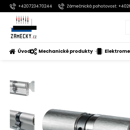
+420723470244
Zámečnická pohotovost: +40
Úvod
Mechanické produkty
Elektrome