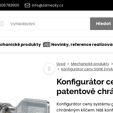
2606783900
info@zamecky.cz
Hledat
chanické produkty
Novinky, reference realizov
Úvod
Mechanické produkty
Konfigurátor ceny SGHK EVV
Konfigurátor 
patentově chrá
Konfigurátor ceny systému 
chráněným klíčem. Náš konf