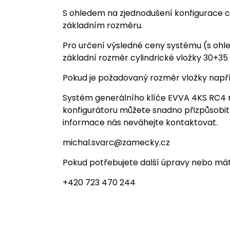
S ohledem na zjednodušení konfigurace ce
základním rozměru.
Pro určení výsledné ceny systému (s ohled
základní rozměr cylindrické vložky 30+3
Pokud je požadovaný rozměr vložky např
Systém generálního klíče EVVA 4KS RC4 n
konfigurátoru můžete snadno přizpůsobit
informace nás neváhejte kontaktovat.
michal.svarc@zamecky.cz
Pokud potřebujete další úpravy nebo mát
+420 723 470 244