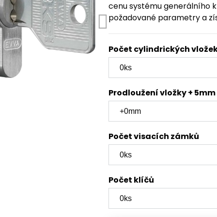
cenu systému generálního kl
požadované parametry a zí
Počet cylindrických vlože
Prodloužení vložky + 5mm
Počet visacích zámků
Počet klíčů