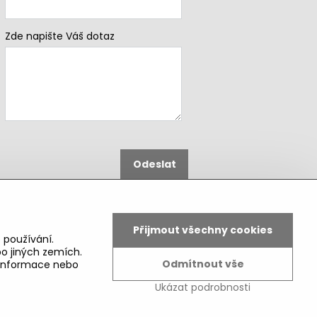
Zde napište Váš dotaz
Odeslat
B2b podmínky pro registrované
partnery
Přijmout všechny cookies
 používání.
o jiných zemích.
Odmítnout vše
é informace nebo
Ukázat podrobnosti