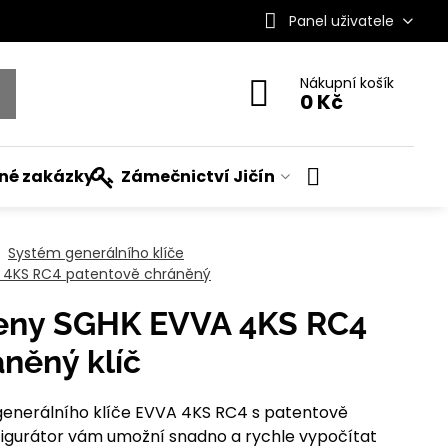
Panel uživatele
Nákupní košík
0 Kč
ané zakázky
Zámečnictví Jičín
Systém generálního klíče
A 4KS RC4 patentově chráněný
ceny SGHK EVVA 4KS RC4
něný klíč
generálního klíče EVVA 4KS RC4 s patentově
igurátor vám umožní snadno a rychle vypočítat