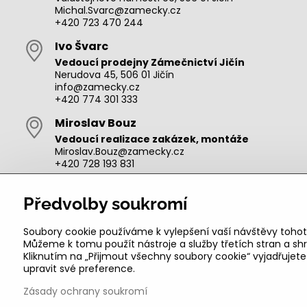
Michal.Svarc@zamecky.cz
+420 723 470 244
Ivo Švarc
Vedoucí prodejny Zámečnictví Jičín
Nerudova 45, 506 01 Jičín
info@zamecky.cz
+420 774 301 333
Miroslav Bouz
Vedoucí realizace zakázek, montáže
Miroslav.Bouz@zamecky.cz
+420 728 193 831
Adam Zeman
Předvolby soukromí
Výroba autoklíčů, technik pro oblast Jičín
adam.zeman@zamecky.cz
+420 602 656 684
Soubory cookie používáme k vylepšení vaší návštěvy tohot
Můžeme k tomu použít nástroje a služby třetích stran a 
Kliknutím na „Přijmout všechny soubory cookie“ vyjadřujet
upravit své preference.
Zásady ochrany soukromí