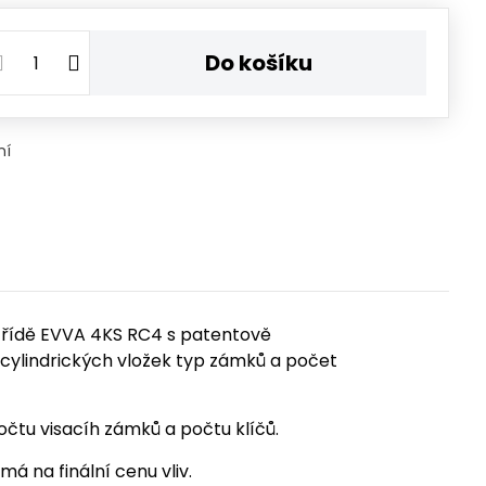
Do košíku
ní
 třídě EVVA 4KS RC4 s patentově
 cylindrických vložek typ zámků a počet
očtu visacíh zámků a počtu klíčů.
 na finální cenu vliv.