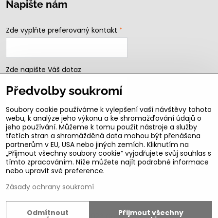
Napište nám
Zde vyplňte preferovaný kontakt
*
Zde napište Váš dotaz
Předvolby soukromí
Soubory cookie používáme k vylepšení vaší návštěvy tohoto
webu, k analýze jeho výkonu a ke shromažďování údajů o
jeho používání. Můžeme k tomu použít nástroje a služby
třetích stran a shromážděná data mohou být přenášena
partnerům v EU, USA nebo jiných zemích. Kliknutím na
„Přijmout všechny soubory cookie“ vyjadřujete svůj souhlas s
Odeslat
tímto zpracováním. Níže můžete najít podrobné informace
nebo upravit své preference.
B2b podmínky pro registrované partnery
Zásady ochrany soukromí
Odmítnout
Přijmout všechny
©
2026
Copyright