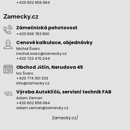
+420 602 656 684
Zamecky.cz
Zámečnická pohotovost
+420 606 783 900
Cenové kalkulace, objednávky
Michal Švarc
michal.svarc@zamecky.cz
+420 723 470 244
Obchod Jičín, Nerudova 45
Ivo Švarc
+420 774 301 333
info@zamecky.cz
Výroba Autoklíčů, servisní technik FAB
Adam Zeman
+420 602 656 684
adam.zeman@zamecky.cz
Zamecky.cz/