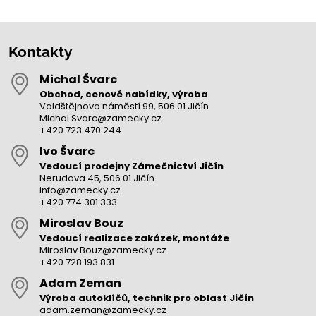
Kontakty
Michal Švarc
Obchod, cenové nabídky, výroba
Valdštějnovo náměstí 99, 506 01 Jičín
Michal.Svarc@zamecky.cz
+420 723 470 244
Ivo Švarc
Vedoucí prodejny Zámečnictví Jičín
Nerudova 45, 506 01 Jičín
info@zamecky.cz
+420 774 301 333
Miroslav Bouz
Vedoucí realizace zakázek, montáže
Miroslav.Bouz@zamecky.cz
+420 728 193 831
Adam Zeman
Výroba autoklíčů, technik pro oblast Jičín
adam.zeman@zamecky.cz