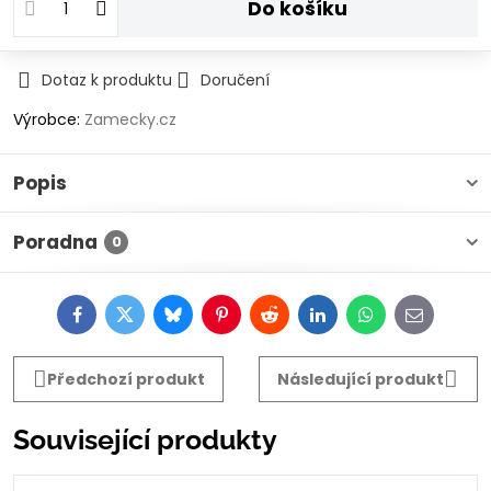
Do košíku
Dotaz k produktu
Doručení
Výrobce:
Zamecky.cz
Popis
Poradna
0
Facebook
Twitter
Bluesky
Pinterest
Reddit
LinkedIn
WhatsApp
E-
mail
Předchozí produkt
Následující produkt
Související produkty