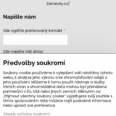
Zamecky.cz/
Napište nám
Zde vyplňte preferovaný kontakt
*
Zde napište Váš dotaz
Předvolby soukromí
Soubory cookie používáme k vylepšení vaší návštěvy tohoto
webu, k analýze jeho výkonu a ke shromažďování údajů o
jeho používání. Můžeme k tomu použít nástroje a služby
třetích stran a shromážděná data mohou být přenášena
partnerům v EU, USA nebo jiných zemích. Kliknutím na
„Přijmout všechny soubory cookie“ vyjadřujete svůj souhlas s
Odeslat
tímto zpracováním. Níže můžete najít podrobné informace
nebo upravit své preference.
B2b podmínky pro registrované partnery
Zásady ochrany soukromí