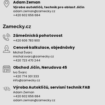
Adam Zeman
Výroba autoklíčů, technik pro oblast Jičín
adam.zeman@zamecky.cz
+420 602 656 684
Zamecky.cz
Zámečnická pohotovost
+420 606 783 900
Cenové kalkulace, objednávky
Michal Švarc
michal.svarc@zamecky.cz
+420 723 470 244
Obchod Jičín, Nerudova 45
Ivo Švarc
+420 774 301 333
info@zamecky.cz
Výroba Autoklíčů, servisní technik FAB
Adam Zeman
+420 602 656 684
adam.zeman@zamecky.cz