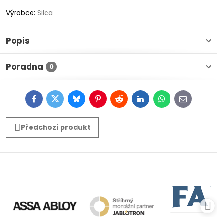
Výrobce:
Silca
Popis
Poradna
0
Facebook
Twitter
Bluesky
Pinterest
Reddit
LinkedIn
WhatsApp
E-
mail
Předchozí produkt