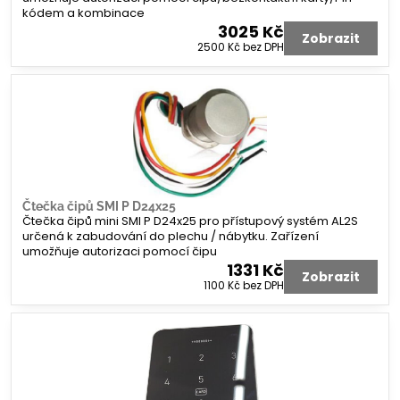
kódem a kombinace
3025 Kč
Zobrazit
2500 Kč
bez DPH
Čtečka čipů SMI P D24x25
Čtečka čipů mini SMI P D24x25 pro přístupový systém AL2S
určená k zabudování do plechu / nábytku. Zařízení
umožňuje autorizaci pomocí čipu
1331 Kč
Zobrazit
1100 Kč
bez DPH