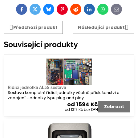
Facebook
Twitter
Bluesky
Pinterest
Reddit
LinkedIn
WhatsApp
E-
mail
Předchozí produkt
Následující produkt
Související produkty
Řídící jednotka AL2S sestava
Sestava kompletní řídící jednotky včetně příslušenství a
zapojení. Jednotky typu plug and play
od 1594 Kč
Zobrazit
od 1317 Kč
bez DPH