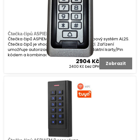
Čtečka čipů ASPIEM K 120x58x20
Čtečka čipů ASPIEM K 120x58x20 pro přístupový systém AL2S.
Čtečka čipů je vhodná pro venkovní použití. Zařízení
umožňuje autorizaci pomocí čipu/bezkontaktní karty/Pin
kódem a kombinace
2904 Kč
Zobrazit
2400 Kč
bez DPH