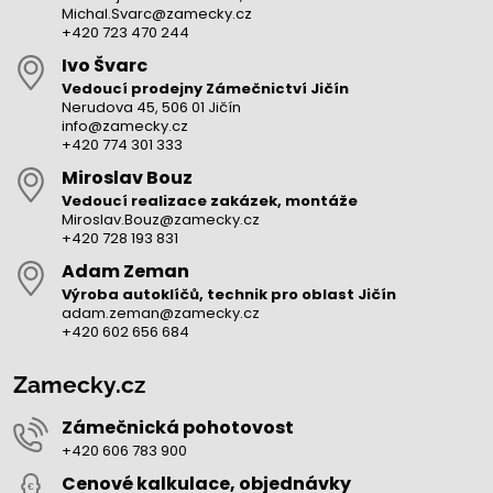
Michal.Svarc@zamecky.cz
+420 723 470 244
Ivo Švarc
Vedoucí prodejny Zámečnictví Jičín
Nerudova 45, 506 01 Jičín
info@zamecky.cz
+420 774 301 333
Miroslav Bouz
Vedoucí realizace zakázek, montáže
Miroslav.Bouz@zamecky.cz
+420 728 193 831
Adam Zeman
Výroba autoklíčů, technik pro oblast Jičín
adam.zeman@zamecky.cz
+420 602 656 684
Zamecky.cz
Zámečnická pohotovost
+420 606 783 900
Cenové kalkulace, objednávky