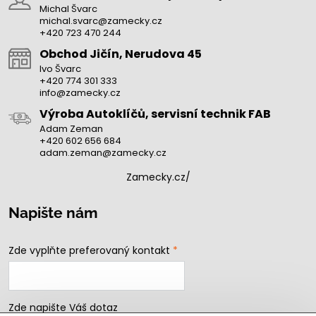
Michal Švarc
michal.svarc@zamecky.cz
+420 723 470 244
Obchod Jičín, Nerudova 45
Ivo Švarc
+420 774 301 333
info@zamecky.cz
Výroba Autoklíčů, servisní technik FAB
Adam Zeman
+420 602 656 684
adam.zeman@zamecky.cz
Zamecky.cz/
Napište nám
Zde vyplňte preferovaný kontakt
*
Zde napište Váš dotaz