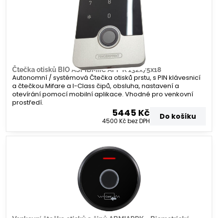
Čtečka otisků BIO ASPIBMIIC APP K 132x75x18
Autonomní / systémová Čtečka otisků prstu, s PIN klávesnicí
a čtečkou Mifare a I-Class čipů, obsluha, nastavení a
otevírání pomocí mobilní aplikace. Vhodné pro venkovní
prostředí.
5445 Kč
Do košíku
4500 Kč
bez DPH