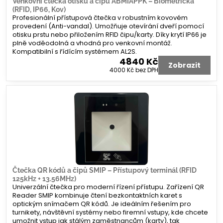
Venkovní čtečka otisků a čipů ABMIAPPK – Biometrická
(RFID, IP66, Kov)
Profesionální přístupová čtečka v robustním kovovém
provedení (Anti-vandal). Umožňuje otevírání dveří pomocí
otisku prstu nebo přiložením RFID čipu/karty. Díky krytí IP66 je
plně voděodolná a vhodná pro venkovní montáž.
Kompatibilní s řídícím systémem AL2S.
4840 Kč
Zobrazit
4000 Kč
bez DPH
Čtečka QR kódů a čipů SMIP – Přístupový terminál (RFID
125kHz + 13.56MHz)
Univerzální čtečka pro moderní řízení přístupu. Zařízení QR
Reader SMIP kombinuje čtení bezkontaktních karet s
optickým snímačem QR kódů. Je ideálním řešením pro
turnikety, návštěvní systémy nebo firemní vstupy, kde chcete
umožnit vstup jak stálým zaměstnancům (karty), tak