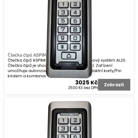
Čtečka čipů ASPIMI K 120x58x20
Čtečka čipů ASPIMI K 120x58x20 pro přístupový systém AL2S.
Čtečka čipů je vhodná pro venkovní použití. Zařízení
umožňuje autorizaci pomocí čipu/bezkontaktní karty/Pin
kódem a kombinace
3025 Kč
Zobrazit
2500 Kč
bez DPH