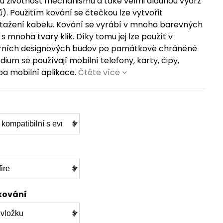
ou životnost mechanismu a také velmi dlouhou výdrž
). Použitím kování se čtečkou lze vytvořit
 tažení kabelu. Kování se vyrábí v mnoha barevných
 mnoha tvary klik. Díky tomu jej lze použít v
erních designových budov po památkově chráněné
ium se používají mobilní telefony, karty, čipy,
a mobilní aplikace.
Čtěte více
kování