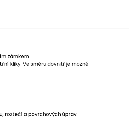
bacím zámkem
řní kliky. Ve směru dovnitř je možné
tu, roztečí a povrchových úprav.