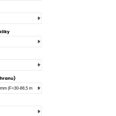
kliky
řhranu)