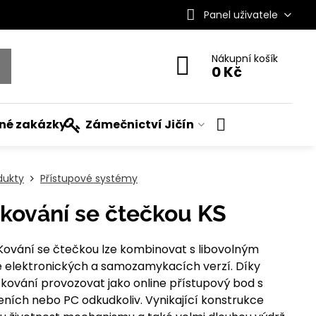
Panel uživatele
Nákupní košík
0 Kč
ané zakázky
Zámečnictví Jičín
dukty
Přístupové systémy
 kování se čtečkou KS
 Kování se čtečkou lze kombinovat s libovolným
elektronických a samozamykacích verzí. Díky
ování provozovat jako online přístupový bod s
eních nebo PC odkudkoliv. Vynikající konstrukce