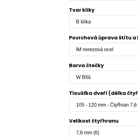
Tvar kliky
Povrchová úprava štítu a 
Barva čtečky
Tloušťka dveří (délka čty
Velikost čtyřhranu