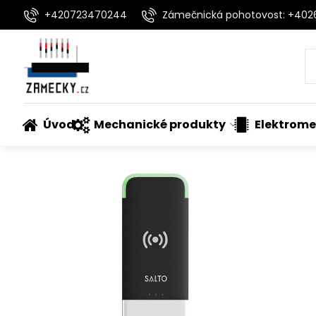
+420723470244
Zámečnická pohotovost: +40
Úvod
Mechanické produkty
Elektrome