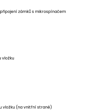
ro připojení zámků s mikrospínačem
u vložku
u vložku (na vnitřní straně)