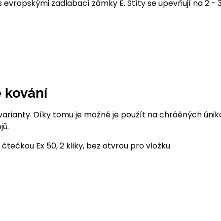
 evropskými zadlabací zámky E. Štíty se upevňují na 2 - 
 kování
arianty. Díky tomu je možné je použít na chráěných úni
jů.
tečkou Ex 50, 2 kliky, bez otvrou pro vložku