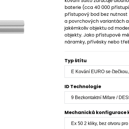
kování Salto zaručuje dlouh
baterie (cca 40 000 přístupů
přístupový bod bez nutnost
a povrchových variantách a s
jakémkoliv objektu od mod
objekty. Jako přístupové méd
náramky, přívěsky nebo třeb
Typ štítu
ID Technologie
Mechanická konfigurace 