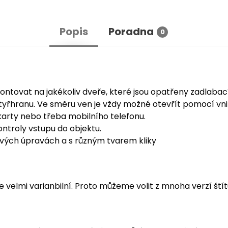
Popis
Poradna
0
montovat na jakékoliv dveře, které jsou opatřeny zadla
tyřhranu. Ve směru ven je vždy možné otevřít pomocí vnit
 karty nebo třeba mobilního telefonu.
ontroly vstupu do objektu.
vých úpravách a s různým tvarem kliky
e velmi varianbilní. Proto můžeme volit z mnoha verzí ští