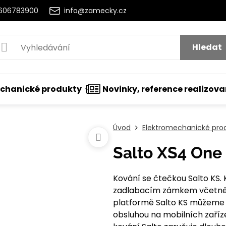
2606783900
info@zamecky.cz
Hledat
chanické produkty
Novinky, reference realizov
Úvod
Elektromechanické pro
Salto XS4 One
Kování se čtečkou Salto KS.
zadlabacím zámkem včetně 
platformě Salto KS můžeme k
obsluhou na mobilních zaříz